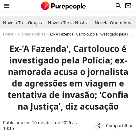
menu
search
newsletter
Novela Três Graças
Novela Terra Nostra
Novela Quem Ama C
Home
Últimas Notícias
Ex-'A Fazenda', Cartolouco é investigado pela Polícia; ex-namorada acusa o jornalista de agressões em viagem e tentativa de invasão; 'Confia na Justiça', diz acusação
Ex-'A Fazenda', Cartolouco é
investigado pela Polícia; ex-
namorada acusa o jornalista
de agressões em viagem e
tentativa de invasão; 'Confia
na Justiça', diz acusação
Publicado em 10 de abril de 2026 às
Compartilhar
share
10:15