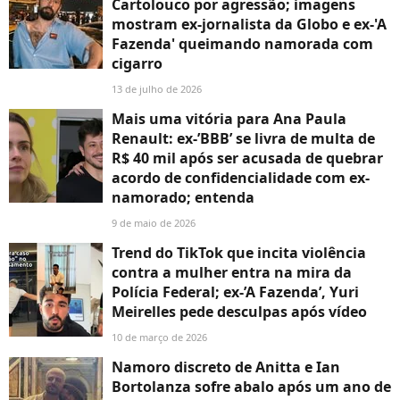
Cartolouco por agressão; imagens
mostram ex-jornalista da Globo e ex-'A
Fazenda' queimando namorada com
cigarro
13 de julho de 2026
Mais uma vitória para Ana Paula
Renault: ex-’BBB’ se livra de multa de
R$ 40 mil após ser acusada de quebrar
acordo de confidencialidade com ex-
namorado; entenda
9 de maio de 2026
Trend do TikTok que incita violência
contra a mulher entra na mira da
Polícia Federal; ex-’A Fazenda’, Yuri
Meirelles pede desculpas após vídeo
10 de março de 2026
Namoro discreto de Anitta e Ian
Bortolanza sofre abalo após um ano de