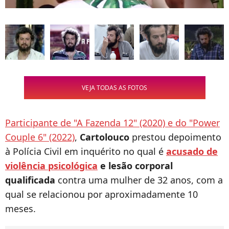
VEJA TODAS AS FOTOS
Participante de "A Fazenda 12" (2020) e do "Power
Couple 6" (2022)
,
Cartolouco
prestou depoimento
à Polícia Civil em inquérito no qual é
acusado de
violência psicológica
e lesão corporal
qualificada
contra uma mulher de 32 anos, com a
qual se relacionou por aproximadamente 10
meses.