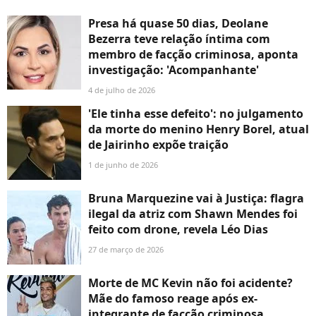
Presa há quase 50 dias, Deolane
Bezerra teve relação íntima com
membro de facção criminosa, aponta
investigação: 'Acompanhante'
4 de julho de 2026
'Ele tinha esse defeito': no julgamento
da morte do menino Henry Borel, atual
de Jairinho expõe traição
1 de junho de 2026
Bruna Marquezine vai à Justiça: flagra
ilegal da atriz com Shawn Mendes foi
feito com drone, revela Léo Dias
27 de março de 2026
Morte de MC Kevin não foi acidente?
Mãe do famoso reage após ex-
integrante de facção criminosa