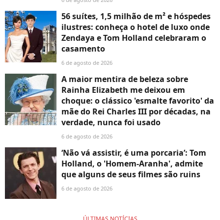
56 suítes, 1,5 milhão de m² e hóspedes
ilustres: conheça o hotel de luxo onde
Zendaya e Tom Holland celebraram o
casamento
6 de agosto de 2026
A maior mentira de beleza sobre
Rainha Elizabeth me deixou em
choque: o clássico 'esmalte favorito' da
mãe do Rei Charles III por décadas, na
verdade, nunca foi usado
6 de agosto de 2026
‘Não vá assistir, é uma porcaria’: Tom
Holland, o 'Homem-Aranha', admite
que alguns de seus filmes são ruins
6 de agosto de 2026
ÚLTIMAS NOTÍCIAS