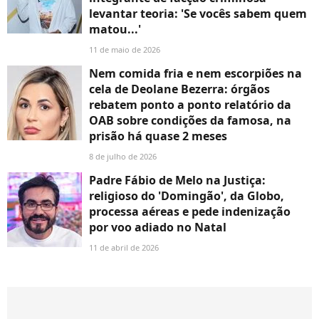
levantar teoria: 'Se vocês sabem quem
matou...'
11 de maio de 2026
Nem comida fria e nem escorpiões na
cela de Deolane Bezerra: órgãos
rebatem ponto a ponto relatório da
OAB sobre condições da famosa, na
prisão há quase 2 meses
8 de julho de 2026
Padre Fábio de Melo na Justiça:
religioso do 'Domingão', da Globo,
processa aéreas e pede indenização
por voo adiado no Natal
11 de abril de 2026