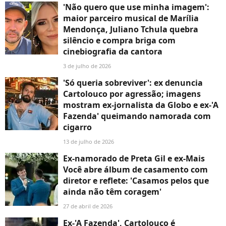
'Não quero que use minha imagem':
maior parceiro musical de Marília
Mendonça, Juliano Tchula quebra
silêncio e compra briga com
cinebiografia da cantora
3 de julho de 2026
'Só queria sobreviver': ex denuncia
Cartolouco por agressão; imagens
mostram ex-jornalista da Globo e ex-'A
Fazenda' queimando namorada com
cigarro
13 de julho de 2026
Ex-namorado de Preta Gil e ex-Mais
Você abre álbum de casamento com
diretor e reflete: 'Casamos pelos que
ainda não têm coragem'
27 de abril de 2026
Ex-'A Fazenda', Cartolouco é