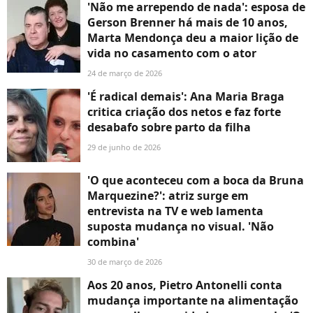
'Não me arrependo de nada': esposa de
Gerson Brenner há mais de 10 anos,
Marta Mendonça deu a maior lição de
vida no casamento com o ator
24 de março de 2026
'É radical demais': Ana Maria Braga
critica criação dos netos e faz forte
desabafo sobre parto da filha
29 de junho de 2026
'O que aconteceu com a boca da Bruna
Marquezine?': atriz surge em
entrevista na TV e web lamenta
suposta mudança no visual. 'Não
combina'
30 de março de 2026
Aos 20 anos, Pietro Antonelli conta
mudança importante na alimentação