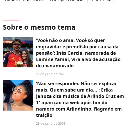
Sobre o mesmo tema
'Você não o ama. Você só quer
engravidar e prendê-lo por causa da
pensão': Inés Garcia, namorada de
Lamine Yamal, vira alvo de acusação
do ex-namorado
28 de julho de 2026
'Não sei responder. Não sei explicar
mais. Quem sabe um dia...': Erika
Januza cita música de Arlindo Cruz em
1ª aparição na web após fim do
namoro com Arlindinho, flagrado em
traição
28 de julho de 2026