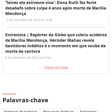
‘Talvez ela estivesse viva': Dona Ruth faz forte
desabafo sobre culpa 4 anos após morte de Marília
Mendonça
12 de novembro de 2025 às 14:09
Entrevista | Repórter da Globo que cobriu acidente
de Marília Mendonça, Hérisder Matias revela
bastidores inéditos e o momento em que soube da
morte da cantora
8 de novembro de 2025 às 07:02
TODOS OS ITENS
Palavras-chave
Famosos Brasileiros
Principais Notícias
Entrevista