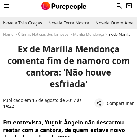
menu
search
newsletter
Novela Três Graças
Novela Terra Nostra
Novela Quem Ama C
Home
Últimas Notícias dos famosos
Marilia Mendonça
Ex de Marília Mendonça mantém amizade com cantora: 'Continuamos amando um ao outro'
Ex de Marília Mendonça
comenta fim de namoro com
cantora: 'Não houve
esfriada'
Publicado em 15 de agosto de 2017 às
Compartilhar
share
14:22
Em entrevista, Yugnir Ângelo não descartou
reatar com a cantora, de quem estava noivo