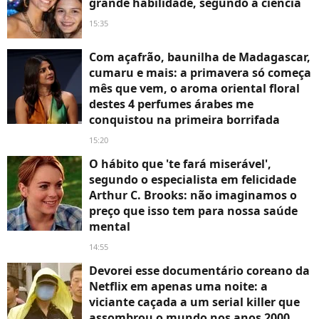
grande habilidade, segundo a ciência
15:35
Com açafrão, baunilha de Madagascar,
cumaru e mais: a primavera só começa
mês que vem, o aroma oriental floral
destes 4 perfumes árabes me
conquistou na primeira borrifada
15:20
O hábito que 'te fará miserável',
segundo o especialista em felicidade
Arthur C. Brooks: não imaginamos o
preço que isso tem para nossa saúde
mental
14:55
Devorei esse documentário coreano da
Netflix em apenas uma noite: a
viciante caçada a um serial killer que
assombrou o mundo nos anos 2000