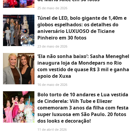
25 de maio de 2026
Túnel de LED, bolo gigante de 1,40m e
globos espelhados: os detalhes do
aniversário LUXUOSO de Ticiane
Pinheiro em 30 fotos
23 de maio de 2026
‘Ela não sonha baixo’: Sasha Meneghel
inaugura loja da Mondepars no Rio
com vestido de quase R$ 3 mil e ganha
apoio de Xuxa
16 de maio de 2026
Bolo torto de 10 andares e Lua vestida
de Cinderela: Viih Tube e Eliezer
comemoram 3 anos da filha com festa
super luxuosa em São Paulo. 20 fotos
dos looks e decoração!
11 de abril de 2026