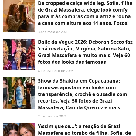
De cropped e calça wide leg, Sofia, filha
de Grazi Massafera, elege look comfy
para ir às compras com a atriz e rouba
a cena com altura aos 14 anos. Fotos!
30 de maio de 2026
Baile da Vogue 2026: Deborah Secco faz
'chá revelação', Virgínia, Sabrina Sato,
Grazi Massafera e muito mais! Veja 60
fotos dos looks das famosas
8 de fevereiro de 2026
Show da Shakira em Copacabana:
famosas apostam em looks com
transparência, crochê e ousadia com
recortes. Veja 50 fotos de Grazi
Massafera, Camila Queiroz e mais!
2 de maio de 2026
'Assim que se...': a reação de Grazi
Massafera ao tombo da filha, Sofia, de