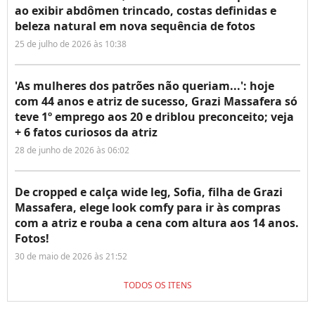
ao exibir abdômen trincado, costas definidas e
beleza natural em nova sequência de fotos
25 de julho de 2026 às 10:38
'As mulheres dos patrões não queriam...': hoje
com 44 anos e atriz de sucesso, Grazi Massafera só
teve 1º emprego aos 20 e driblou preconceito; veja
+ 6 fatos curiosos da atriz
28 de junho de 2026 às 06:02
De cropped e calça wide leg, Sofia, filha de Grazi
Massafera, elege look comfy para ir às compras
com a atriz e rouba a cena com altura aos 14 anos.
Fotos!
30 de maio de 2026 às 21:52
TODOS OS ITENS