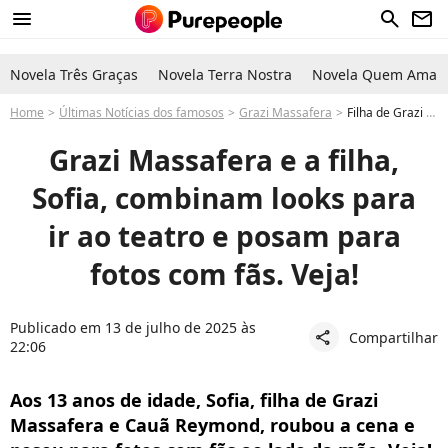
menu
search
newsletter
Novela Três Graças
Novela Terra Nostra
Novela Quem Ama C
Home
Últimas Notícias dos famosos
Grazi Massafera
Filha de Grazi Massafera e Cauã Reymond, Sofia combina look com a mãe e estilo da adolescente rouba a cena. Fotos!
Grazi Massafera e a filha,
Sofia, combinam looks para
ir ao teatro e posam para
fotos com fãs. Veja!
Publicado em 13 de julho de 2025 às
Compartilhar
share
22:06
Aos 13 anos de idade, Sofia, filha de Grazi
Massafera e Cauã Reymond, roubou a cena e