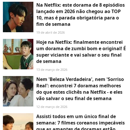
Na Netflix: este dorama de 8 episódios
lançado em 2026 não chegou ao TOP
10, mas é parada obrigatória para o
fim de semana
19 de abril de 2026
Hoje na Netflix: finalmente encontrei
um dorama de zumbi bom e original! É
super viciante e vai salvar o seu final
de semana
13 de março de 2026
Nem 'Beleza Verdadeira', nem 'Sorriso
Real': encontrei 7 doramas melhores
do que estes clichês na Netflix - e eles
vão salvar o seu final de semana
12 de março de 2026
Assisti todos em um único final de
semana: 7 filmes coreanos impecáveis
que as amantes de doramas estão