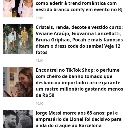
como aderir à trend romântica com
vestido branco comfy em evento no RJ
12:00
Cristais, renda, decote e vestido curto:
Viviane Araújo, Giovanna Lancellotti,
Bruna Griphao, Pocah e mais famosos
ditam o dress code do samba! Veja 12
fotos
11:01
Encontrei no TikTok Shop: o perfume
com cheiro de banho tomado que
desbancou importado caro e garante
um rastro milionário gastando menos
de R$ 50
10:06
Jorge Messi morre aos 68 anos: pai e
empresário de Lionel foi decisivo para
a ida do craque ao Barcelona