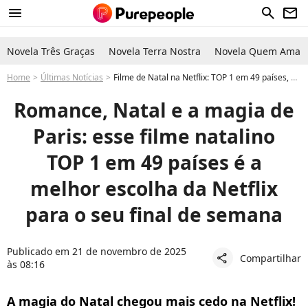
menu
search
newsletter
Novela Três Graças
Novela Terra Nostra
Novela Quem Ama C
Home
Últimas Notícias
Filme de Natal na Netflix: TOP 1 em 49 países, esse romance ambientado em Paris é a melhor escolha para o seu final de semana
Romance, Natal e a magia de
Paris: esse filme natalino
TOP 1 em 49 países é a
melhor escolha da Netflix
para o seu final de semana
Publicado em 21 de novembro de 2025
Compartilhar
share
às 08:16
A magia do Natal chegou mais cedo na Netflix!