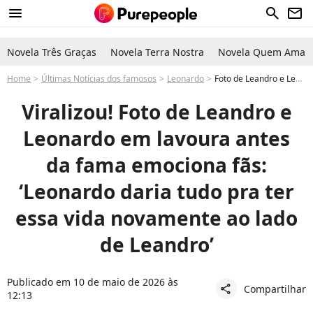
menu
search
newsletter
Novela Três Graças
Novela Terra Nostra
Novela Quem Ama C
Home
Últimas Notícias dos famosos
Leonardo
Foto de Leandro e Leonardo em lavoura antes da fama viraliza e emociona fãs
Viralizou! Foto de Leandro e
Leonardo em lavoura antes
da fama emociona fãs:
‘Leonardo daria tudo pra ter
essa vida novamente ao lado
de Leandro’
Publicado em 10 de maio de 2026 às
Compartilhar
share
12:13