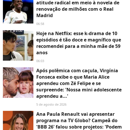
atitude radical em meio à novela de
renovação de milhões com o Real
Madrid
06:58
Hoje na Netflix: esse k-drama de 10
episódios é tão doce e magnífico que
recomendei para a minha mãe de 59
anos
06:03
Após polêmica com caçula, Virgínia
Fonseca exibe o que Maria Alice
aprendeu com Zé Felipe e se
surpreende: 'Nossa mini adolescente
aprendeu a...'
5 de agosto de 2026
Ana Paula Renault vai apresentar
programa na TV Globo? Campeã do
'BBB 26' falou sobre projetos: 'Podem