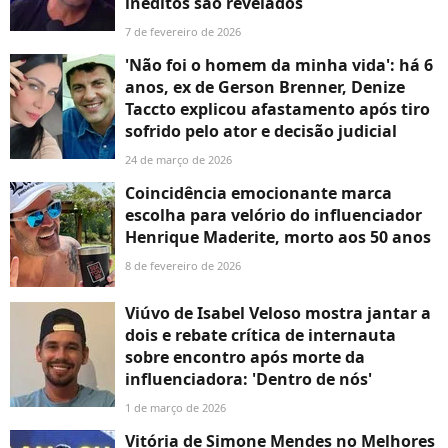
inéditos são revelados
7 de fevereiro de 2026
'Não foi o homem da minha vida': há 6
anos, ex de Gerson Brenner, Denize
Taccto explicou afastamento após tiro
sofrido pelo ator e decisão judicial
24 de março de 2026
Coincidência emocionante marca
escolha para velório do influenciador
Henrique Maderite, morto aos 50 anos
8 de fevereiro de 2026
Viúvo de Isabel Veloso mostra jantar a
dois e rebate crítica de internauta
sobre encontro após morte da
influenciadora: 'Dentro de nós'
1 de março de 2026
Vitória de Simone Mendes no Melhores