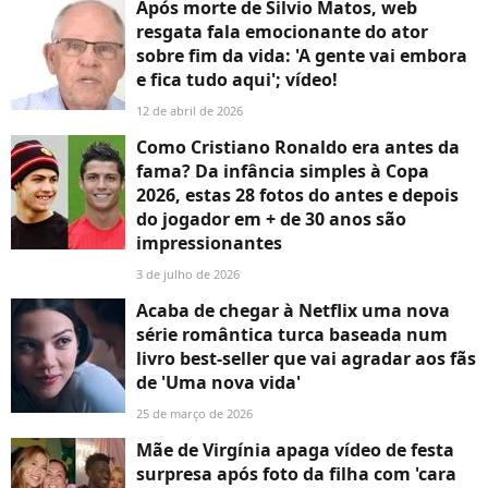
Após morte de Silvio Matos, web
resgata fala emocionante do ator
sobre fim da vida: 'A gente vai embora
e fica tudo aqui'; vídeo!
12 de abril de 2026
Como Cristiano Ronaldo era antes da
fama? Da infância simples à Copa
2026, estas 28 fotos do antes e depois
do jogador em + de 30 anos são
impressionantes
3 de julho de 2026
Acaba de chegar à Netflix uma nova
série romântica turca baseada num
livro best-seller que vai agradar aos fãs
de 'Uma nova vida'
25 de março de 2026
Mãe de Virgínia apaga vídeo de festa
surpresa após foto da filha com 'cara