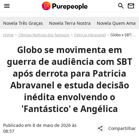
menu
search
newsletter
Novela Três Graças
Novela Terra Nostra
Novela Quem Ama C
Home
Últimas Notícias dos famosos
Patricia Abravanel
Globo x SBT: em guerra de audiência com filha de Silvio Santos, TV líder pode envolver Angélica e decisão inédita sobre o Fantástico após derrota para Patricia Abravanel
Globo se movimenta em
guerra de audiência com SBT
após derrota para Patricia
Abravanel e estuda decisão
inédita envolvendo o
'Fantástico' e Angélica
Publicado em 8 de maio de 2026 às
Compartilhar
share
08:57