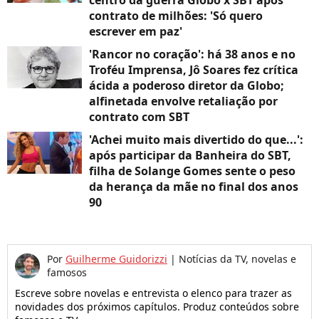
centro da guerra Globo x SBT após
contrato de milhões: 'Só quero
escrever em paz'
'Rancor no coração': há 38 anos e no
Troféu Imprensa, Jô Soares fez crítica
ácida a poderoso diretor da Globo;
alfinetada envolve retaliação por
contrato com SBT
'Achei muito mais divertido do que...':
após participar da Banheira do SBT,
filha de Solange Gomes sente o peso
da herança da mãe no final dos anos
90
Por
Guilherme Guidorizzi
|
Notícias da TV, novelas e
famosos
Escreve sobre novelas e entrevista o elenco para trazer as
novidades dos próximos capítulos. Produz conteúdos sobre