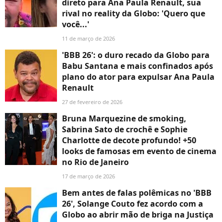
direto para Ana Paula Renault, sua
rival no reality da Globo: 'Quero que
você...'
11 de março de 2026
'BBB 26': o duro recado da Globo para
Babu Santana e mais confinados após
plano do ator para expulsar Ana Paula
Renault
27 de fevereiro de 2026
Bruna Marquezine de smoking,
Sabrina Sato de crochê e Sophie
Charlotte de decote profundo! +50
looks de famosas em evento de cinema
no Rio de Janeiro
17 de março de 2026
Bem antes de falas polêmicas no 'BBB
26', Solange Couto fez acordo com a
Globo ao abrir mão de briga na Justiça