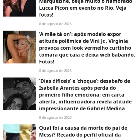
Marquezine, beija muito o namorado
Lucca Picon em evento no Rio. Veja
fotos!
8 de agosto de 2026
'A mãe tá on': após modelo expor
atitude polêmica de Vini Jr., Virgínia
provoca com look vermelho curtinho
tomara que caia e deixa web babando.
Fotos!
8 de agosto de 2026
'Dias difíceis' e 'choque': desabafo de
Isabella Arantes após perda do
primeiro filho emociona; em carta
aberta, influenciadora revela atitude
impressionante de Gabriel Medina
8 de agosto de 2026
Qual foi a causa da morte do pai de
Messi? Recado do perfil oficial da