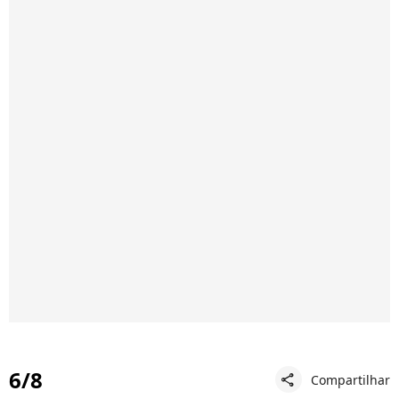
6/8
Compartilhar
share