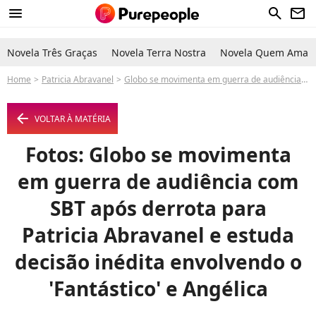
menu
search
newsletter
Novela Três Graças
Novela Terra Nostra
Novela Quem Ama C
Home
Patricia Abravanel
Globo se movimenta em guerra de audiência com SBT após derrota para Patricia Abravanel e estuda decisão inédita envolvendo o 'Fantástico' e Angélica
arrow_left
VOLTAR À MATÉRIA
Fotos: Globo se movimenta
em guerra de audiência com
SBT após derrota para
Patricia Abravanel e estuda
decisão inédita envolvendo o
'Fantástico' e Angélica