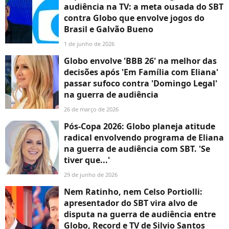
audiência na TV: a meta ousada do SBT
contra Globo que envolve jogos do
Brasil e Galvão Bueno
1 de junho de 2026
Globo envolve 'BBB 26' na melhor das
decisões após 'Em Família com Eliana'
passar sufoco contra 'Domingo Legal'
na guerra de audiência
26 de março de 2026
Pós-Copa 2026: Globo planeja atitude
radical envolvendo programa de Eliana
na guerra de audiência com SBT. 'Se
tiver que...'
29 de junho de 2026
Nem Ratinho, nem Celso Portiolli:
apresentador do SBT vira alvo de
disputa na guerra de audiência entre
Globo, Record e TV de Silvio Santos