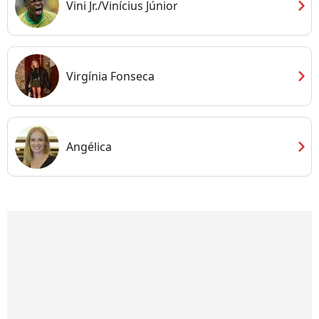
chevron_right
Vini Jr./Vinícius Júnior
chevron_right
Virgínia Fonseca
chevron_right
Angélica