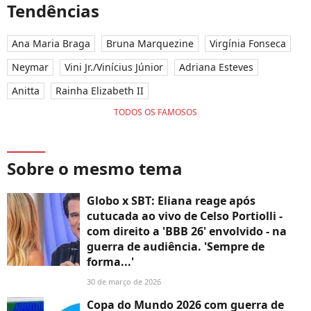
Tendências
Ana Maria Braga
Bruna Marquezine
Virgínia Fonseca
Neymar
Vini Jr./Vinícius Júnior
Adriana Esteves
Anitta
Rainha Elizabeth II
TODOS OS FAMOSOS
Sobre o mesmo tema
Globo x SBT: Eliana reage após
cutucada ao vivo de Celso Portiolli -
com direito a 'BBB 26' envolvido - na
guerra de audiência. 'Sempre de
forma...'
30 de março de 2026
Copa do Mundo 2026 com guerra de