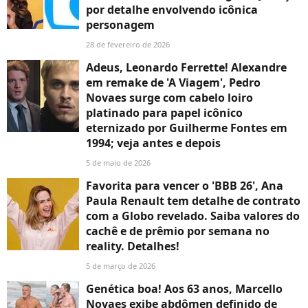
por detalhe envolvendo icônica
personagem
28 de fevereiro de 2026
Adeus, Leonardo Ferrette! Alexandre
em remake de 'A Viagem', Pedro
Novaes surge com cabelo loiro
platinado para papel icônico
eternizado por Guilherme Fontes em
1994; veja antes e depois
5 de maio de 2026
Favorita para vencer o 'BBB 26', Ana
Paula Renault tem detalhe de contrato
com a Globo revelado. Saiba valores do
cachê e de prêmio por semana no
reality. Detalhes!
5 de março de 2026
Genética boa! Aos 63 anos, Marcello
Novaes exibe abdômen definido de