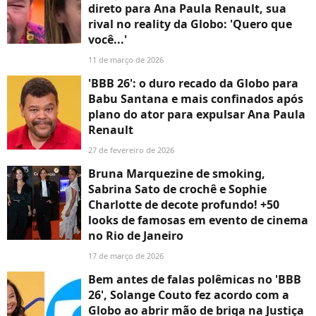
direto para Ana Paula Renault, sua
rival no reality da Globo: 'Quero que
você...'
11 de março de 2026
'BBB 26': o duro recado da Globo para
Babu Santana e mais confinados após
plano do ator para expulsar Ana Paula
Renault
27 de fevereiro de 2026
Bruna Marquezine de smoking,
Sabrina Sato de crochê e Sophie
Charlotte de decote profundo! +50
looks de famosas em evento de cinema
no Rio de Janeiro
17 de março de 2026
Bem antes de falas polêmicas no 'BBB
26', Solange Couto fez acordo com a
Globo ao abrir mão de briga na Justiça