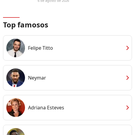
6 de agosto de 2026
Top famosos
chevron_right
Felipe Titto
chevron_right
Neymar
chevron_right
Adriana Esteves