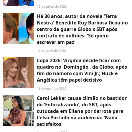
16 de julho de 2026
Há 30 anos, autor da novela 'Terra
Nostra' Benedito Ruy Barbosa ficou no
centro da guerra Globo x SBT após
contrato de milhões: 'Só quero
escrever em paz'
11 de abril de 2026
Copa 2026: Virginia decide ficar com
quadro no 'Domingão', da Globo, após
fim do namoro com Vini Jr.; Huck e
Angélica têm papel decisivo
19 de maio de 2026
Carol Lekker causa climão no bastidor
do 'Fofocalizando', do SBT, após
cutucada em Eliana por derrota para
Celso Portiolli na audiência: 'Nada
satisfeitos'