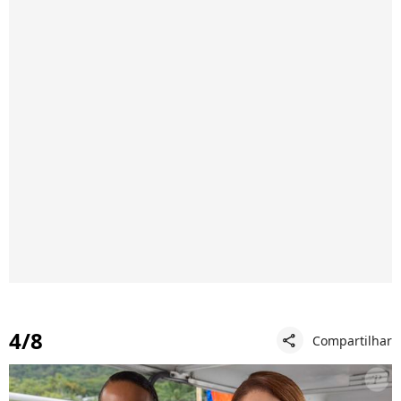
4/8
Compartilhar
share