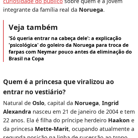
curiosidade do público
sobre quem é a jovem
integrante da família real da
Noruega
.
Veja também
'Só queria entrar na cabeça dele': a explicação
'psicológica' do goleiro da Noruega para troca de
farpas com Neymar pouco antes da eliminação do
Brasil na Copa
Quem é a princesa que viralizou ao
entrar no vestiário?
Natural de
Oslo
, capital da
Noruega
,
Ingrid
Alexandra
nasceu em 21 de janeiro de 2004 e tem
22 anos. Ela é filha do príncipe herdeiro
Haakon
e
da princesa
Mette-Marit
, ocupando atualmente a
segunda posição na linha de sucessão ao trono,