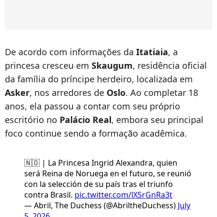
De acordo com informações da
Itatiaia
, a
princesa cresceu em
Skaugum
, residência oficial
da família do príncipe herdeiro, localizada em
Asker
, nos arredores de
Oslo
. Ao completar 18
anos, ela passou a contar com seu próprio
escritório no
Palácio Real
, embora seu principal
foco continue sendo a formação acadêmica.
🇳🇴 | La Princesa Ingrid Alexandra, quien
será Reina de Noruega en el futuro, se reunió
con la selección de su país tras el triunfo
contra Brasil.
pic.twitter.com/lXSrGnRa3t
— Abril, The Duchess (@AbriltheDuchess)
July
5, 2026