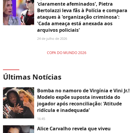
'claramente afeminados', Pietra
Bertolazzi leva fãs à Polícia e compara
ataques à 'organização criminosa':
'Cada ameaça está anexada aos
arquivos policiais'
24 de julho de 2026
COPA DO MUNDO 2026
Últimas Notícias
Bomba no namoro de Virgínia e Vini Jr.!
Modelo expõe suposta investida do
jogador após reconciliação: ‘Atitude
ridícula e inadequada’
16:45
Alice Carvalho revela que viveu