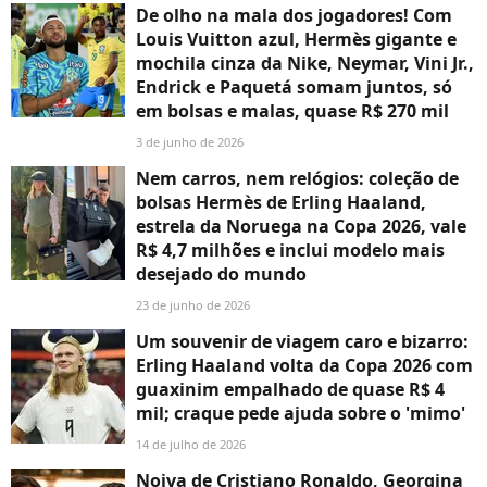
De olho na mala dos jogadores! Com
Louis Vuitton azul, Hermès gigante e
mochila cinza da Nike, Neymar, Vini Jr.,
Endrick e Paquetá somam juntos, só
em bolsas e malas, quase R$ 270 mil
3 de junho de 2026
Nem carros, nem relógios: coleção de
bolsas Hermès de Erling Haaland,
estrela da Noruega na Copa 2026, vale
R$ 4,7 milhões e inclui modelo mais
desejado do mundo
23 de junho de 2026
Um souvenir de viagem caro e bizarro:
Erling Haaland volta da Copa 2026 com
guaxinim empalhado de quase R$ 4
mil; craque pede ajuda sobre o 'mimo'
14 de julho de 2026
Noiva de Cristiano Ronaldo, Georgina