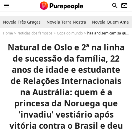
menu
search
newsletter
Novela Três Graças
Novela Terra Nostra
Novela Quem Ama C
Home
Notícias dos famosos
Copa do mundo
haaland sem camisa quem é a princesa da Noruega que 'invadiu' vestiário após vitória contra o Brasil e deu abraço no norueguês
Natural de Oslo e 2ª na linha
de sucessão da família, 22
anos de idade e estudante
de Relações Internacionais
na Austrália: quem é a
princesa da Noruega que
'invadiu' vestiário após
vitória contra o Brasil e deu