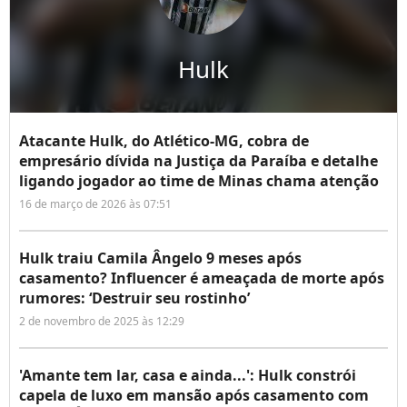
Hulk
Atacante Hulk, do Atlético-MG, cobra de
empresário dívida na Justiça da Paraíba e detalhe
ligando jogador ao time de Minas chama atenção
16 de março de 2026 às 07:51
Hulk traiu Camila Ângelo 9 meses após
casamento? Influencer é ameaçada de morte após
rumores: ‘Destruir seu rostinho’
2 de novembro de 2025 às 12:29
'Amante tem lar, casa e ainda...': Hulk constrói
capela de luxo em mansão após casamento com