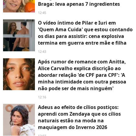
Braga: leva apenas 7 ingredientes
12:45
O vídeo íntimo de Pilar e Iuri em
'Quem Ama Cuida' que estou contando
os dias para assistir: cena explosiva
termina em guerra entre mãe e filha
12:43
Após rumor de romance com Anitta,
Alice Carvalho explica discrição ao
abordar relação 'de CPF para CPF': 'A
minha intimidade com outra pessoa
não pode ser de mais ninguém'
12:16
Adeus ao efeito de cílios postiços:
aprendi com Zendaya que os cílios
naturais estão na moda na
maquiagem do Inverno 2026
12:07