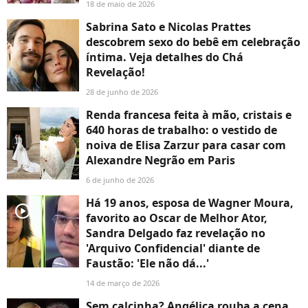
18 de maio de 2026
Sabrina Sato e Nicolas Prattes
descobrem sexo do bebê em celebração
íntima. Veja detalhes do Chá
Revelação!
28 de junho de 2026
Renda francesa feita à mão, cristais e
640 horas de trabalho: o vestido de
noiva de Elisa Zarzur para casar com
Alexandre Negrão em Paris
6 de junho de 2026
Há 19 anos, esposa de Wagner Moura,
player2
favorito ao Oscar de Melhor Ator,
Sandra Delgado faz revelação no
'Arquivo Confidencial' diante de
Faustão: 'Ele não dá...'
14 de março de 2026
Sem calcinha? Angélica rouba a cena