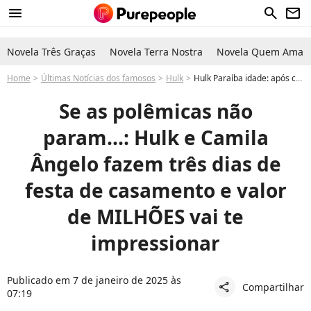
menu
search
newsletter
Novela Três Graças
Novela Terra Nostra
Novela Quem Ama C
Home
Últimas Notícias dos famosos
Hulk
Hulk Paraíba idade: após casamento com Camila Ângelo, jogador faz festa de milhões por três dias. Detalhes!
Se as polêmicas não
param...: Hulk e Camila
Ângelo fazem três dias de
festa de casamento e valor
de MILHÕES vai te
impressionar
Publicado em 7 de janeiro de 2025 às
Compartilhar
share
07:19