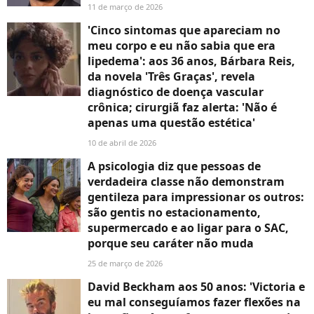
11 de março de 2026
'Cinco sintomas que apareciam no
meu corpo e eu não sabia que era
lipedema': aos 36 anos, Bárbara Reis,
da novela 'Três Graças', revela
diagnóstico de doença vascular
crônica; cirurgiã faz alerta: 'Não é
apenas uma questão estética'
10 de abril de 2026
A psicologia diz que pessoas de
verdadeira classe não demonstram
gentileza para impressionar os outros:
são gentis no estacionamento,
supermercado e ao ligar para o SAC,
porque seu caráter não muda
25 de março de 2026
David Beckham aos 50 anos: 'Victoria e
eu mal conseguíamos fazer flexões na