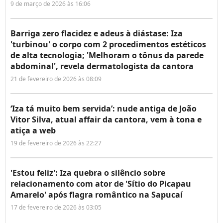
9 de março de 2026 às 16:06
Barriga zero flacidez e adeus à diástase: Iza
'turbinou' o corpo com 2 procedimentos estéticos
de alta tecnologia; 'Melhoram o tônus da parede
abdominal', revela dermatologista da cantora
21 de fevereiro de 2026 às 08:09
‘Iza tá muito bem servida’: nude antiga de João
Vitor Silva, atual affair da cantora, vem à tona e
atiça a web
19 de fevereiro de 2026 às 22:27
'Estou feliz': Iza quebra o silêncio sobre
relacionamento com ator de 'Sítio do Picapau
Amarelo' após flagra romântico na Sapucaí
17 de fevereiro de 2026 às 03:05