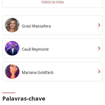
TODOS OS ITENS
chevron_right
Grazi Massafera
chevron_right
Cauã Reymond
chevron_right
Mariana Goldfarb
Palavras-chave