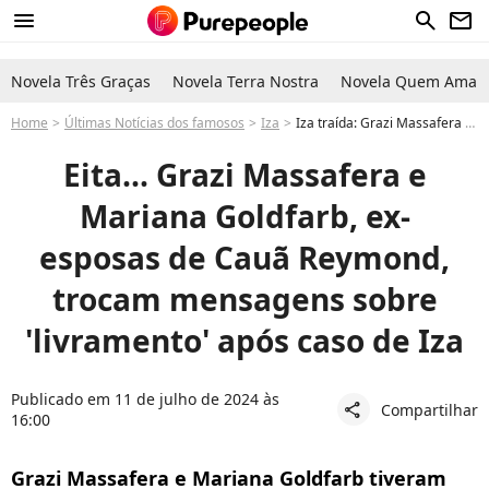
menu
search
newsletter
Novela Três Graças
Novela Terra Nostra
Novela Quem Ama C
Home
Últimas Notícias dos famosos
Iza
Iza traída: Grazi Massafera e Mariana Goldfarb, ex-esposas de Cauã Reymond, chamam atenção com mensagem
Eita... Grazi Massafera e
Mariana Goldfarb, ex-
esposas de Cauã Reymond,
trocam mensagens sobre
'livramento' após caso de Iza
Publicado em 11 de julho de 2024 às
Compartilhar
share
16:00
Grazi Massafera e Mariana Goldfarb tiveram