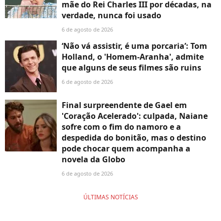
mãe do Rei Charles III por décadas, na
verdade, nunca foi usado
6 de agosto de 2026
‘Não vá assistir, é uma porcaria’: Tom
Holland, o 'Homem-Aranha', admite
que alguns de seus filmes são ruins
6 de agosto de 2026
Final surpreendente de Gael em
'Coração Acelerado': culpada, Naiane
sofre com o fim do namoro e a
despedida do bonitão, mas o destino
pode chocar quem acompanha a
novela da Globo
6 de agosto de 2026
ÚLTIMAS NOTÍCIAS