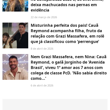
deixa machucados nas pernas em
evidência
22 de março de 2026
Misturinha perfeita dos pais! Cauã
Reymond acompanha filha, fruto da
relação com Grazi Massafera, em rolê
que já classificou como ‘perrengue’
8 de abril de 2026
Nem Grazi Massafera, nem Nina: Cauã
Reymond, o galã Jorginho de 'Avenida
Brasil', viveu 1º amor aos 7 anos com
colega de classe PcD. 'Não sabia direito
como...'
6 de abril de 2026