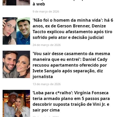
à web
9 de março de 2026
'Não foi o homem da minha vida': há 6
anos, ex de Gerson Brenner, Denize
Taccto explicou afastamento após tiro
sofrido pelo ator e decisão judicial
24 de março de 2026
'Vou sair desse casamento da mesma
maneira que eu entrei': Daniel Cady
recusou apartamento oferecido por
Ivete Sangalo após separação, diz
jornalista
13 de março de 2026
‘Loba para c*ralho’: Virgínia Fonseca
teria armado plano em 5 passos para
descobrir suposta traição de Vini Jr. e
sair por cima