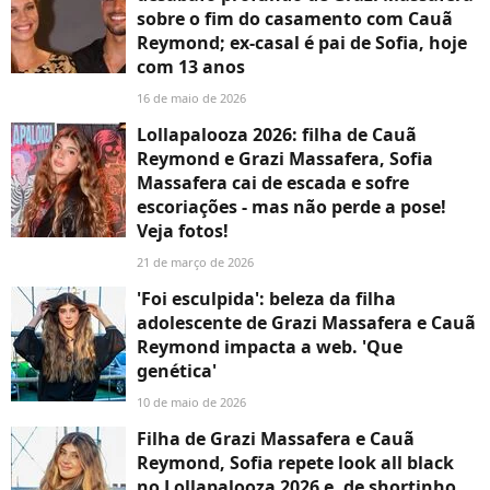
sobre o fim do casamento com Cauã
Reymond; ex-casal é pai de Sofia, hoje
com 13 anos
16 de maio de 2026
Lollapalooza 2026: filha de Cauã
Reymond e Grazi Massafera, Sofia
Massafera cai de escada e sofre
escoriações - mas não perde a pose!
Veja fotos!
21 de março de 2026
'Foi esculpida': beleza da filha
adolescente de Grazi Massafera e Cauã
Reymond impacta a web. 'Que
genética'
10 de maio de 2026
Filha de Grazi Massafera e Cauã
Reymond, Sofia repete look all black
no Lollapalooza 2026 e, de shortinho,