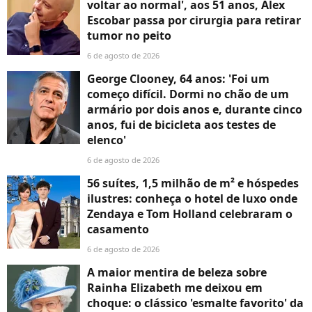
voltar ao normal', aos 51 anos, Alex
Escobar passa por cirurgia para retirar
tumor no peito
6 de agosto de 2026
George Clooney, 64 anos: 'Foi um
começo difícil. Dormi no chão de um
armário por dois anos e, durante cinco
anos, fui de bicicleta aos testes de
elenco'
6 de agosto de 2026
56 suítes, 1,5 milhão de m² e hóspedes
ilustres: conheça o hotel de luxo onde
Zendaya e Tom Holland celebraram o
casamento
6 de agosto de 2026
A maior mentira de beleza sobre
Rainha Elizabeth me deixou em
choque: o clássico 'esmalte favorito' da