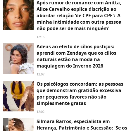
Após rumor de romance com Anitta,
Alice Carvalho explica discrição ao
abordar relação 'de CPF para CPF': 'A
minha intimidade com outra pessoa
não pode ser de mais ninguém'
12:16
Adeus ao efeito de cílios postiços:
aprendi com Zendaya que os cílios
naturais estão na moda na
maquiagem do Inverno 2026
12:07
Os psicólogos concordam: as pessoas
que demonstram gratidão excessiva
por pequenos favores não são
simplesmente gratas
12:02
Silmara Barros, especialista em
Herança, Patrimônio e Sucessão: 'Se os