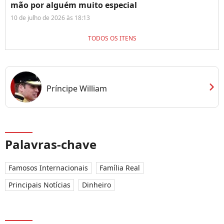
mão por alguém muito especial
10 de julho de 2026 às 18:13
TODOS OS ITENS
chevron_right
Príncipe William
Palavras-chave
Famosos Internacionais
Família Real
Principais Notícias
Dinheiro