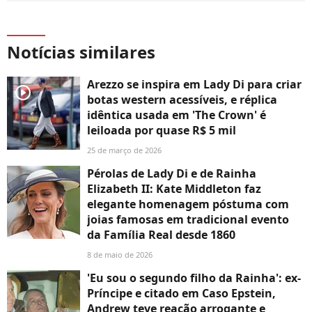
Notícias similares
Arezzo se inspira em Lady Di para criar
player2
botas western acessíveis, e réplica
idêntica usada em 'The Crown' é
leiloada por quase R$ 5 mil
25 de março de 2026
Pérolas de Lady Di e de Rainha
Elizabeth II: Kate Middleton faz
elegante homenagem póstuma com
joias famosas em tradicional evento
da Família Real desde 1860
8 de maio de 2026
'Eu sou o segundo filho da Rainha': ex-
Príncipe e citado em Caso Epstein,
Andrew teve reação arrogante e