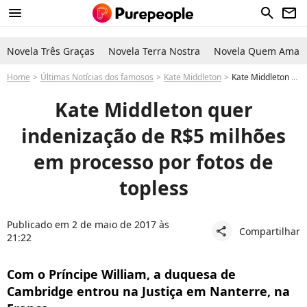
menu
search
newsletter
Novela Três Graças
Novela Terra Nostra
Novela Quem Ama C
Home
Últimas Notícias dos famosos
Kate Middleton
Kate Middleton quer indenização de R$5 milhões em processo por fotos de topless
Kate Middleton quer
indenização de R$5 milhões
em processo por fotos de
topless
Publicado em 2 de maio de 2017 às
Compartilhar
share
21:22
Com o Príncipe William, a duquesa de
Cambridge entrou na Justiça em Nanterre, na