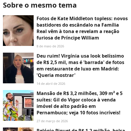
Sobre o mesmo tema
Fotos de Kate Middleton topless: novos
bastidores do escândalo na Família
Real vêm à tona e revelam a reação
furiosa de Príncipe William
8 de maio de 2026
Deu ruim! Virgínia usa look belíssimo
de R$ 2,5 mil, mas é 'barrada' de fotos
em restaurante de luxo em Madrid:
'Queria mostrar'
14 de abril de 2026
Mansão de R$ 3,2 milhões, 309 m² e 5
suítes: Gil do Vigor coloca à venda
imóvel de alto padrão em
Pernambuco; veja 10 fotos incríveis!
27 de março de 2026
Relógio Piguet de R$ 1,2 milhão, bolsa