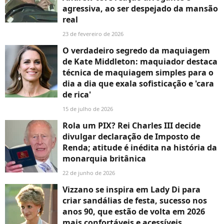
agressiva, ao ser despejado da mansão
real
23 de fevereiro de 2026
O verdadeiro segredo da maquiagem
de Kate Middleton: maquiador destaca
técnica de maquiagem simples para o
dia a dia que exala sofisticação e 'cara
de rica'
15 de julho de 2026
Rola um PIX? Rei Charles III decide
divulgar declaração de Imposto de
Renda; atitude é inédita na história da
monarquia britânica
22 de junho de 2026
Vizzano se inspira em Lady Di para
criar sandálias de festa, sucesso nos
anos 90, que estão de volta em 2026
mais confortáveis e acessíveis