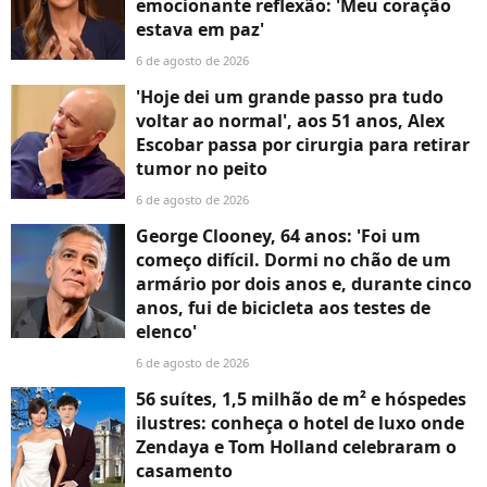
emocionante reflexão: 'Meu coração
estava em paz'
6 de agosto de 2026
'Hoje dei um grande passo pra tudo
voltar ao normal', aos 51 anos, Alex
Escobar passa por cirurgia para retirar
tumor no peito
6 de agosto de 2026
George Clooney, 64 anos: 'Foi um
começo difícil. Dormi no chão de um
armário por dois anos e, durante cinco
anos, fui de bicicleta aos testes de
elenco'
6 de agosto de 2026
56 suítes, 1,5 milhão de m² e hóspedes
ilustres: conheça o hotel de luxo onde
Zendaya e Tom Holland celebraram o
casamento