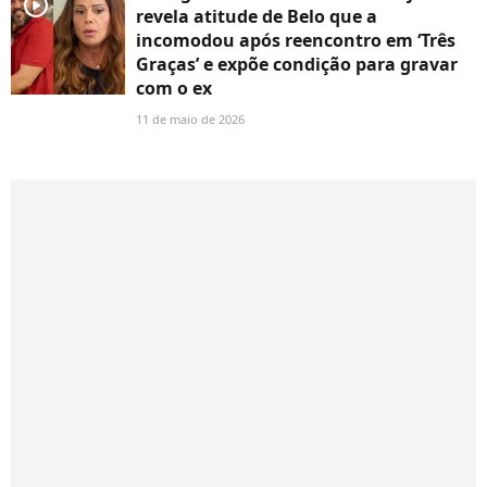
player2
revela atitude de Belo que a
incomodou após reencontro em ‘Três
Graças’ e expõe condição para gravar
com o ex
11 de maio de 2026