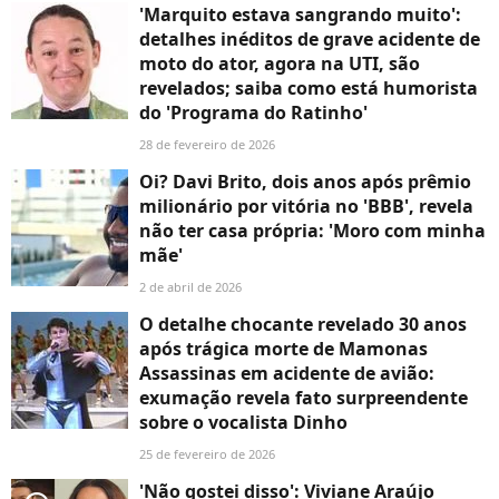
'Marquito estava sangrando muito':
detalhes inéditos de grave acidente de
moto do ator, agora na UTI, são
revelados; saiba como está humorista
do 'Programa do Ratinho'
28 de fevereiro de 2026
Oi? Davi Brito, dois anos após prêmio
milionário por vitória no 'BBB', revela
não ter casa própria: 'Moro com minha
mãe'
2 de abril de 2026
O detalhe chocante revelado 30 anos
após trágica morte de Mamonas
Assassinas em acidente de avião:
exumação revela fato surpreendente
sobre o vocalista Dinho
25 de fevereiro de 2026
'Não gostei disso': Viviane Araújo