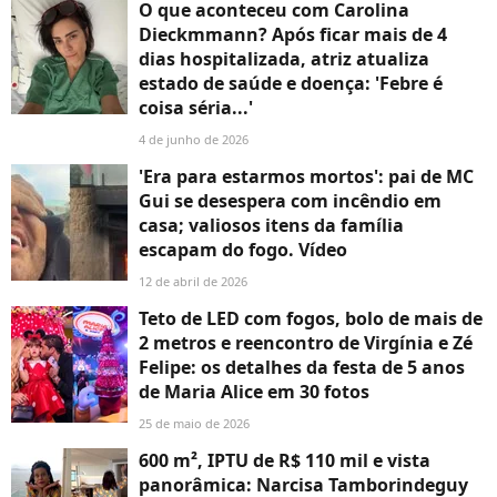
O que aconteceu com Carolina
Dieckmmann? Após ficar mais de 4
dias hospitalizada, atriz atualiza
estado de saúde e doença: 'Febre é
coisa séria...'
4 de junho de 2026
'Era para estarmos mortos': pai de MC
Gui se desespera com incêndio em
casa; valiosos itens da família
escapam do fogo. Vídeo
12 de abril de 2026
Teto de LED com fogos, bolo de mais de
2 metros e reencontro de Virgínia e Zé
Felipe: os detalhes da festa de 5 anos
de Maria Alice em 30 fotos
25 de maio de 2026
600 m², IPTU de R$ 110 mil e vista
panorâmica: Narcisa Tamborindeguy