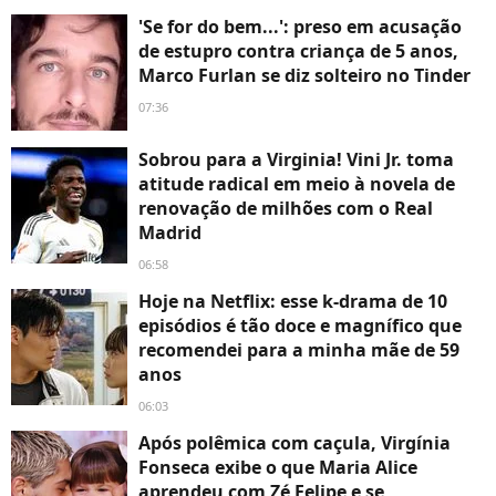
'Se for do bem...': preso em acusação
de estupro contra criança de 5 anos,
Marco Furlan se diz solteiro no Tinder
07:36
Sobrou para a Virginia! Vini Jr. toma
atitude radical em meio à novela de
renovação de milhões com o Real
Madrid
06:58
Hoje na Netflix: esse k-drama de 10
episódios é tão doce e magnífico que
recomendei para a minha mãe de 59
anos
06:03
Após polêmica com caçula, Virgínia
Fonseca exibe o que Maria Alice
aprendeu com Zé Felipe e se