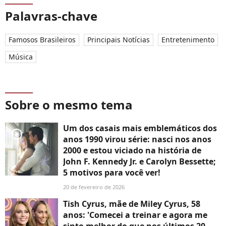
Palavras-chave
Famosos Brasileiros
Principais Notícias
Entretenimento
Música
Sobre o mesmo tema
Um dos casais mais emblemáticos dos
player2
anos 1990 virou série: nasci nos anos
2000 e estou viciado na história de
John F. Kennedy Jr. e Carolyn Bessette;
5 motivos para você ver!
20 de fevereiro de 2026
Tish Cyrus, mãe de Miley Cyrus, 58
anos: 'Comecei a treinar e agora me
sinto melhor do que nos últimos 20