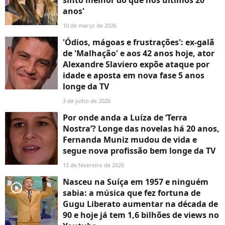
anos'
10 de março de 2026
'Ódios, mágoas e frustrações': ex-galã
de 'Malhação' e aos 42 anos hoje, ator
Alexandre Slaviero expõe ataque por
idade e aposta em nova fase 5 anos
longe da TV
3 de julho de 2026
Por onde anda a Luíza de ‘Terra
Nostra’? Longe das novelas há 20 anos,
Fernanda Muniz mudou de vida e
segue nova profissão bem longe da TV
13 de fevereiro de 2026
Nasceu na Suíça em 1957 e ninguém
player2
sabia: a música que fez fortuna de
Gugu Liberato aumentar na década de
90 e hoje já tem 1,6 bilhões de views no