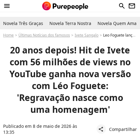
menu
search
newsletter
Novela Três Graças
Novela Terra Nostra
Novela Quem Ama C
Home
Últimas Notícias dos famosos
Ivete Sangalo
Leo Foguete lança nova versão da música ‘Deixo’, hit de Ivete Sangalo; ouça
20 anos depois! Hit de Ivete
com 56 milhões de views no
YouTube ganha nova versão
com Léo Foguete:
'Regravação nasce como
uma homenagem'
Publicado em 8 de maio de 2026 às
Compartilhar
share
13:35