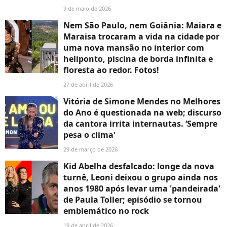
9 de maio de 2026
Nem São Paulo, nem Goiânia: Maiara e
Maraisa trocaram a vida na cidade por
uma nova mansão no interior com
heliponto, piscina de borda infinita e
floresta ao redor. Fotos!
27 de abril de 2026
Vitória de Simone Mendes no Melhores
do Ano é questionada na web; discurso
da cantora irrita internautas. ‘Sempre
pesa o clima'
29 de março de 2026
Kid Abelha desfalcado: longe da nova
turnê, Leoni deixou o grupo ainda nos
anos 1980 após levar uma 'pandeirada'
de Paula Toller; episódio se tornou
emblemático no rock
19 de abril de 2026