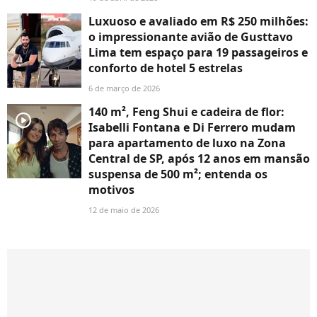
Luxuoso e avaliado em R$ 250 milhões:
o impressionante avião de Gusttavo
Lima tem espaço para 19 passageiros e
conforto de hotel 5 estrelas
6 de março de 2026
140 m², Feng Shui e cadeira de flor:
player2
Isabelli Fontana e Di Ferrero mudam
para apartamento de luxo na Zona
Central de SP, após 12 anos em mansão
suspensa de 500 m²; entenda os
motivos
12 de maio de 2026