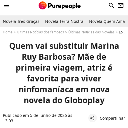
menu
search
newsletter
Novela Três Graças
Novela Terra Nostra
Novela Quem Ama C
Home
Últimas Notícias dos famosos
Últimas Notícias das Novelas
Longe de novela da Globo, Marina Ruy Barbosa deve ser substituída por Camila Queiroz para viver mulher com vício no sexo em trama para o Globoplay
Quem vai substituir Marina
Ruy Barbosa? Mãe de
primeira viagem, atriz é
favorita para viver
ninfomaníaca em nova
novela do Globoplay
Publicado em 5 de junho de 2026 às
Compartilhar
share
13:03