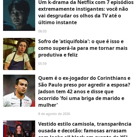
Um k-drama da Netflix com 7 episódios
extremamente instigantes: você não
vai desgrudar os olhos da TV até o
último instante
06:03
Sofro de 'atiquifobia': o que é isso e
como superá-la para me tornar mais
produtiva e feliz
05:59
Quem é o ex-jogador do Corinthians e
São Paulo preso por agredir a esposa?
Jadson tem 42 anos e disse que
ocorrido 'foi uma briga de marido e
mulher'
8 de agosto de 2026
Vestido estilo camisola, transparência
ousada e decotão: famosas arrasam