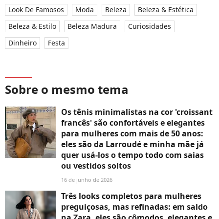
Look De Famosos
Moda
Beleza
Beleza & Estética
Beleza & Estilo
Beleza Madura
Curiosidades
Dinheiro
Festa
Sobre o mesmo tema
Os tênis minimalistas na cor 'croissant
francês' são confortáveis e elegantes
para mulheres com mais de 50 anos:
eles são da Larroudé e minha mãe já
quer usá-los o tempo todo com saias
ou vestidos soltos
16 de junho de 2026
Três looks completos para mulheres
preguiçosas, mas refinadas: em saldo
na Zara, eles são cômodos, elegantes e