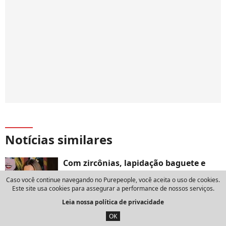
Notícias similares
Com zircônias, lapidação baguete e
luxo de milionária por preço
Caso você continue navegando no Purepeople, você aceita o uso de cookies.
surpreendente: o colar de Fábia,
Este site usa cookies para assegurar a performance de nossos serviços.
madame de Flávia Alessandra na
Leia nossa política de privacidade
novela ‘Quem Ama Cuida’, é de marca
OK
gaúcha que já virou hit com Gio