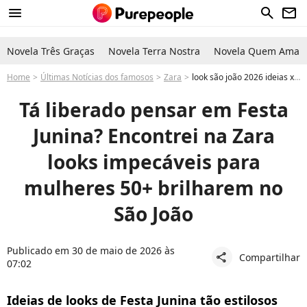
menu
search
newsletter
Novela Três Graças
Novela Terra Nostra
Novela Quem Ama C
Home
Últimas Notícias dos famosos
Zara
look são joão 2026 ideias xadrez, bota e vestido Festa Junina Encontrei na Zara looks impecáveis para mulheres 50+ brilharem no São João
Tá liberado pensar em Festa
Junina? Encontrei na Zara
looks impecáveis para
mulheres 50+ brilharem no
São João
Publicado em 30 de maio de 2026 às
Compartilhar
share
07:02
Ideias de looks de Festa Junina tão estilosos