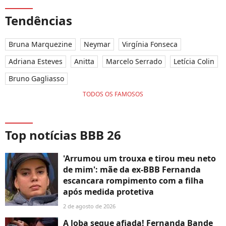
Tendências
Bruna Marquezine
Neymar
Virgínia Fonseca
Adriana Esteves
Anitta
Marcelo Serrado
Letícia Colin
Bruno Gagliasso
TODOS OS FAMOSOS
Top notícias BBB 26
'Arrumou um trouxa e tirou meu neto
de mim': mãe da ex-BBB Fernanda
escancara rompimento com a filha
após medida protetiva
2 de agosto de 2026
A loba segue afiada! Fernanda Bande