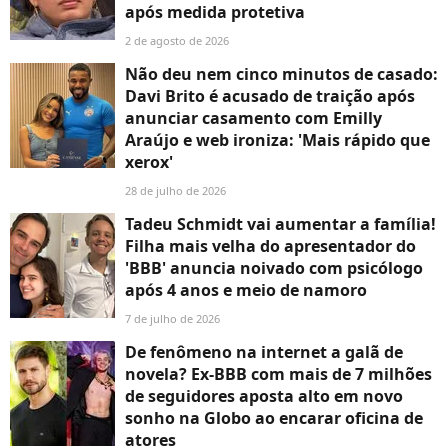
após medida protetiva
2 de agosto de 2026
Não deu nem cinco minutos de casado:
Davi Brito é acusado de traição após
anunciar casamento com Emilly
Araújo e web ironiza: 'Mais rápido que
xerox'
28 de julho de 2026
Tadeu Schmidt vai aumentar a família!
Filha mais velha do apresentador do
'BBB' anuncia noivado com psicólogo
após 4 anos e meio de namoro
7 de julho de 2026
De fenômeno na internet a galã de
novela? Ex-BBB com mais de 7 milhões
de seguidores aposta alto em novo
sonho na Globo ao encarar oficina de
atores