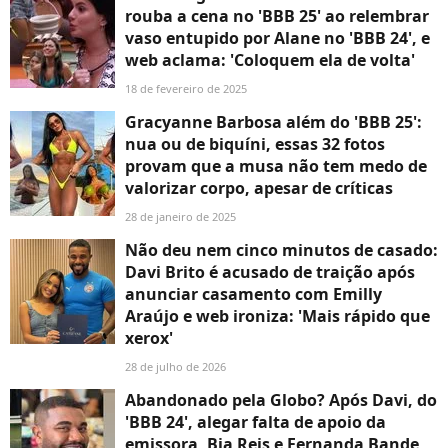
rouba a cena no 'BBB 25' ao relembrar
vaso entupido por Alane no 'BBB 24', e
web aclama: 'Coloquem ela de volta'
18 de fevereiro de 2025
Gracyanne Barbosa além do 'BBB 25':
nua ou de biquíni, essas 32 fotos
provam que a musa não tem medo de
valorizar corpo, apesar de críticas
28 de janeiro de 2025
Não deu nem cinco minutos de casado:
Davi Brito é acusado de traição após
anunciar casamento com Emilly
Araújo e web ironiza: 'Mais rápido que
xerox'
28 de julho de 2026
Abandonado pela Globo? Após Davi, do
'BBB 24', alegar falta de apoio da
emissora, Bia Reis e Fernanda Bande