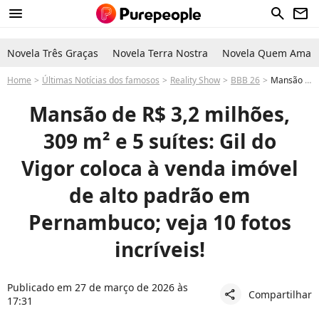
menu
search
newsletter
Novela Três Graças
Novela Terra Nostra
Novela Quem Ama C
Home
Últimas Notícias dos famosos
Reality Show
BBB 26
Mansão de Gil do Vigor é puro luxo: famoso participante pelo 'BBB', na Globo, ao lado de Juliette, possui lindo imóvel de alto padrão à venda em Pernambuco
Mansão de R$ 3,2 milhões,
309 m² e 5 suítes: Gil do
Vigor coloca à venda imóvel
de alto padrão em
Pernambuco; veja 10 fotos
incríveis!
Publicado em 27 de março de 2026 às
Compartilhar
share
17:31