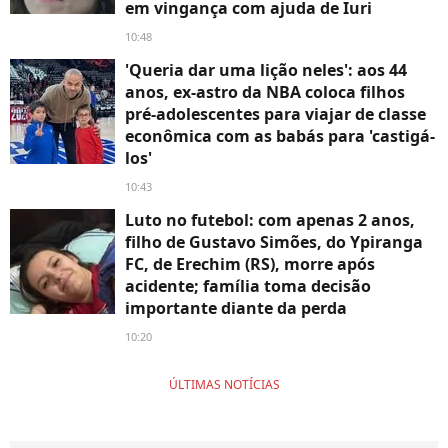
em vingança com ajuda de Iuri
10:48
'Queria dar uma lição neles': aos 44
anos, ex-astro da NBA coloca filhos
pré-adolescentes para viajar de classe
econômica com as babás para 'castigá-
los'
10:43
Luto no futebol: com apenas 2 anos,
filho de Gustavo Simões, do Ypiranga
FC, de Erechim (RS), morre após
acidente; família toma decisão
importante diante da perda
10:20
ÚLTIMAS NOTÍCIAS