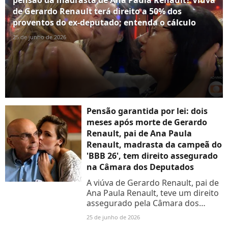
de Gerardo Renault terá direito a 50% dos
proventos do ex-deputado; entenda o cálculo
25 de junho de 2026
Pensão garantida por lei: dois
meses após morte de Gerardo
Renault, pai de Ana Paula
Renault, madrasta da campeã do
'BBB 26', tem direito assegurado
na Câmara dos Deputados
A viúva de Gerardo Renault, pai de
Ana Paula Renault, teve um direito
assegurado pela Câmara dos
Deputados e irá receber uma
25 de junho de 2026
pensão após a morte do ex-