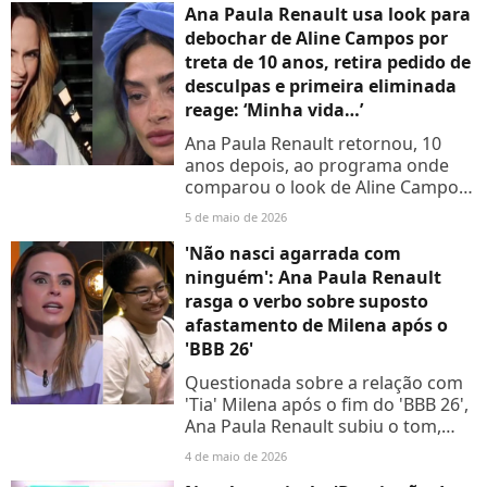
Ana Paula Renault usa look para
debochar de Aline Campos por
treta de 10 anos, retira pedido de
desculpas e primeira eliminada
reage: ‘Minha vida…’
Ana Paula Renault retornou, 10
anos depois, ao programa onde
comparou o look de Aline Campos
ao de uma ‘executiva de filme
5 de maio de 2026
pornô’.
'Não nasci agarrada com
ninguém': Ana Paula Renault
rasga o verbo sobre suposto
afastamento de Milena após o
'BBB 26'
Questionada sobre a relação com
'Tia' Milena após o fim do 'BBB 26',
Ana Paula Renault subiu o tom,
rebateu críticas e explicou a
4 de maio de 2026
distância física entre as duas.