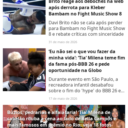
Brito reage aos deboches na web
após derrota para Kleber
Bambam no Fight Music Show 8
Davi Brito não se cala após perder
para Bambam no Fight Music Show
8 e rebate críticas com sinceridade
31 de maio de 2026
‘Eu não sei o que vou fazer da
minha vida’: ‘Tia’ Milena teme fim
da fama pós-BBB 26 e pede
oportunidade na Globo
Durante evento em São Paulo, a
recreadora infantil desabafou
sobre o fim do 'hype' do BBB 26 e
sugeriu até uma repaginação da
17 de maio de 2026
clássica TV Globinho
Búzios, pedrarias e alfaiataria! ‘Tia’ Milena de
cabelão rouba a cena ao lado de Bella Campos e
mais famosos em prêmio no Rio; veja 18 fotos