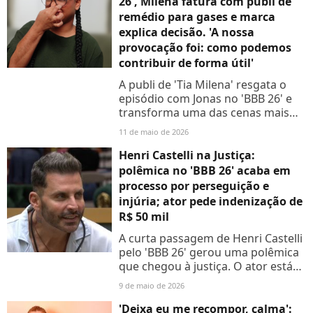
26', Milena fatura com publi de
remédio para gases e marca
explica decisão. 'A nossa
provocação foi: como podemos
contribuir de forma útil'
A publi de 'Tia Milena' resgata o
episódio com Jonas no 'BBB 26' e
transforma uma das cenas mais
comentadas da temporada em
11 de maio de 2026
uma campanha bem-humorada
Henri Castelli na Justiça:
polêmica no 'BBB 26' acaba em
processo por perseguição e
injúria; ator pede indenização de
R$ 50 mil
A curta passagem de Henri Castelli
pelo 'BBB 26' gerou uma polêmica
que chegou à justiça. O ator está
processando uma mulher acusada
9 de maio de 2026
de se passar por sua assessora,
com alegações de...
'Deixa eu me recompor, calma':