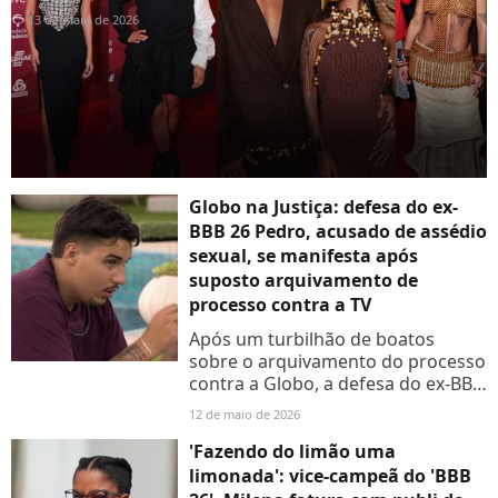
13 de maio de 2026
Globo na Justiça: defesa do ex-
BBB 26 Pedro, acusado de assédio
sexual, se manifesta após
suposto arquivamento de
processo contra a TV
Após um turbilhão de boatos
sobre o arquivamento do processo
contra a Globo, a defesa do ex-BBB
26 Pedro veio a público esclarecer
12 de maio de 2026
os fatos. O que realmente
aconteceu com a ação judicial?...
'Fazendo do limão uma
limonada': vice-campeã do 'BBB