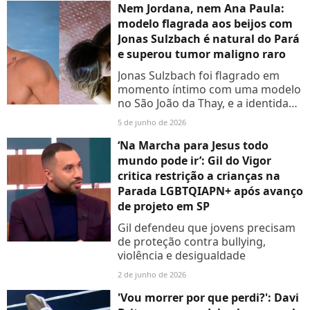
deputado
Nem Jordana, nem Ana Paula:
modelo flagrada aos beijos com
Jonas Sulzbach é natural do Pará
e superou tumor maligno raro
Jonas Sulzbach foi flagrado em
momento íntimo com uma modelo
no São João da Thay, e a identidade
da mulher misteriosa já está entre
5 de junho de 2026
nós. Saiba quem é!
‘Na Marcha para Jesus todo
mundo pode ir’: Gil do Vigor
critica restrição a crianças na
Parada LGBTQIAPN+ após avanço
de projeto em SP
Gil defendeu que jovens precisam
de proteção contra bullying,
violência e desigualdade
2 de junho de 2026
'Vou morrer por que perdi?': Davi