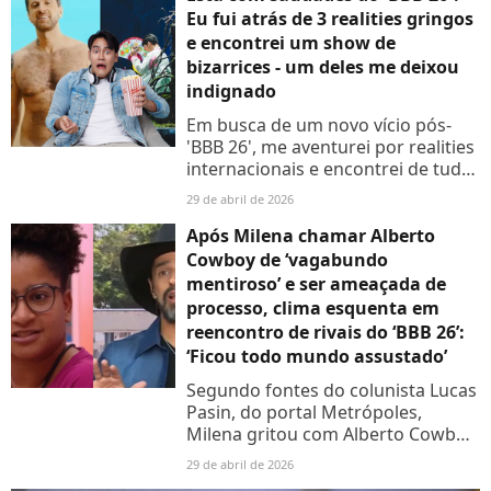
Eu fui atrás de 3 realities gringos
e encontrei um show de
bizarrices - um deles me deixou
indignado
Em busca de um novo vício pós-
'BBB 26', me aventurei por realities
internacionais e encontrei de tudo:
mães em clima de pegação,
29 de abril de 2026
videntes disputando previsões e
um programa russo
Após Milena chamar Alberto
simplesmente...
Cowboy de ‘vagabundo
mentiroso’ e ser ameaçada de
processo, clima esquenta em
reencontro de rivais do ‘BBB 26’:
‘Ficou todo mundo assustado’
Segundo fontes do colunista Lucas
Pasin, do portal Metrópoles,
Milena gritou com Alberto Cowboy,
que preferiu não reagir.
29 de abril de 2026