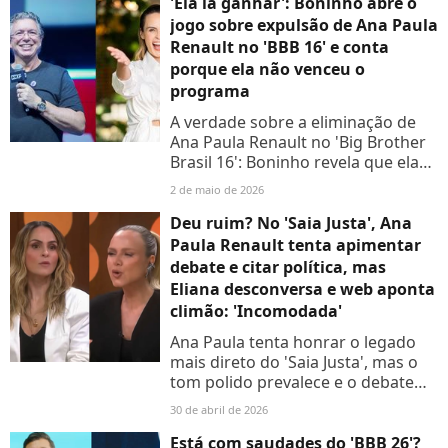
boate vizinha que tem prejudicado
'Ela ia ganhar': Boninho abre o
seu...
jogo sobre expulsão de Ana Paula
Renault no 'BBB 16' e conta
porque ela não venceu o
programa
A verdade sobre a eliminação de
Ana Paula Renault no 'Big Brother
Brasil 16': Boninho revela que ela
quase venceu e explica virada
2 de maio de 2026
Deu ruim? No 'Saia Justa', Ana
Paula Renault tenta apimentar
debate e citar política, mas
Eliana desconversa e web aponta
climão: 'Incomodada'
Ana Paula tenta honrar o legado
mais direto do 'Saia Justa', mas o
tom polido prevalece e o debate
perde força, principalmente por
30 de abril de 2026
Eliana. Entenda!
Está com saudades do 'BBB 26'?