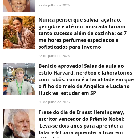
27 de julho de 2026
Nunca pensei que sálvia, açafrão,
gengibre e até noz-moscada fariam
tanto sucesso além da cozinha: os 7
melhores perfumes especiados e
sofisticados para Inverno
28 de julho de 2026
Benício aprovado! Salas de aula ao
player2
estilo Harvard, nerdbox e laboratórios
com robôs: como é a faculdade em que
o filho do meio de Angélica e Luciano
Huck vai estudar em SP
30 de julho de 2026
Frase do dia de Ernest Hemingway,
escritor vencedor do Prêmio Nobel:
‘Leva-se dois anos para aprender a
falar e 60 para aprender a ficar em