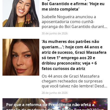
Boi Garantido e afirma: 'Hoje eu
me sinto completa'
Isabelle Nogueira anunciou a
aposentadoria como cunhã-
poranga do Boi Garantido durante
o Festival de Parintins e emocionou
30 de junho de 2026
o público com uma despedida
marcante
'As mulheres dos patrões não
queriam...': hoje com 44 anos e
atriz de sucesso, Grazi Massafera
só teve 1º emprego aos 20 e
driblou preconceito; veja + 6
fatos curiosos da atriz
Os 44 anos de Grazi Massafera
chegam recheados de surpresas
que você talvez não lembre! Desde
o namoro reprovado pelos pais no
28 de junho de 2026
BBB5 até uma semelhança
inesperada com Carmem de 'A
Por que a reforma da Previdência não afeta a
Viagem'
pensão da madrasta de Ana Paula Renault? Viúva