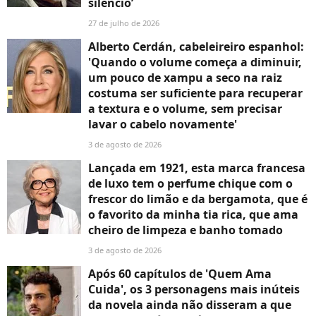
silêncio’
27 de julho de 2026
Alberto Cerdán, cabeleireiro espanhol:
'Quando o volume começa a diminuir,
um pouco de xampu a seco na raiz
costuma ser suficiente para recuperar
a textura e o volume, sem precisar
lavar o cabelo novamente'
3 de agosto de 2026
Lançada em 1921, esta marca francesa
de luxo tem o perfume chique com o
frescor do limão e da bergamota, que é
o favorito da minha tia rica, que ama
cheiro de limpeza e banho tomado
3 de agosto de 2026
Após 60 capítulos de 'Quem Ama
Cuida', os 3 personagens mais inúteis
da novela ainda não disseram a que