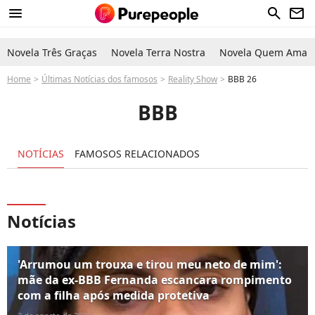
menu
search
newsletter
Novela Três Graças
Novela Terra Nostra
Novela Quem Ama C
Home
Últimas Notícias dos famosos
Reality Show
BBB 26
BBB
NOTÍCIAS
FAMOSOS RELACIONADOS
Notícias
'Arrumou um trouxa e tirou meu neto de mim':
mãe da ex-BBB Fernanda escancara rompimento
com a filha após medida protetiva