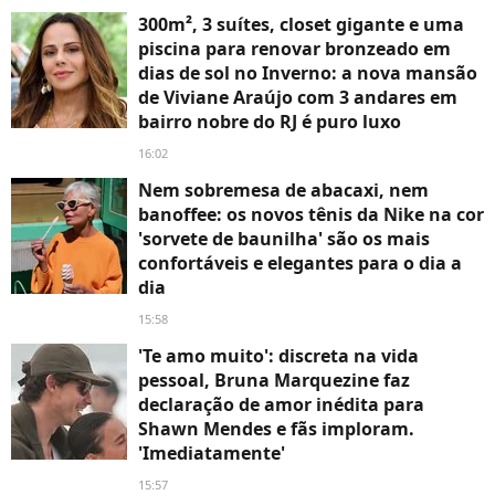
300m², 3 suítes, closet gigante e uma
piscina para renovar bronzeado em
dias de sol no Inverno: a nova mansão
de Viviane Araújo com 3 andares em
bairro nobre do RJ é puro luxo
16:02
Nem sobremesa de abacaxi, nem
banoffee: os novos tênis da Nike na cor
'sorvete de baunilha' são os mais
confortáveis e elegantes para o dia a
dia
15:58
'Te amo muito': discreta na vida
pessoal, Bruna Marquezine faz
declaração de amor inédita para
Shawn Mendes e fãs imploram.
'Imediatamente'
15:57