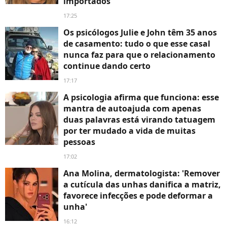
importados
17:25
Os psicólogos Julie e John têm 35 anos
de casamento: tudo o que esse casal
nunca faz para que o relacionamento
continue dando certo
17:17
A psicologia afirma que funciona: esse
mantra de autoajuda com apenas
duas palavras está virando tatuagem
por ter mudado a vida de muitas
pessoas
17:02
Ana Molina, dermatologista: 'Remover
a cutícula das unhas danifica a matriz,
favorece infecções e pode deformar a
unha'
16:12