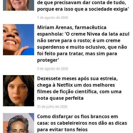
de que precisavam dar conta de tudo,
porque era isso que a sociedade exigia'
1 de agosto de 2026
Miriam Arenas, farmacêutica
espanhola: 'O creme Nivea da lata azul
não serve para o rosto; é um creme
superdenso e muito oclusivo, que não
foi feito para tratar, mas sim para
proteger'
3 de agosto de 2026
Dezessete meses após sua estreia,
chega à Netflix um dos melhores
filmes de ficção científica, com uma
nota quase perfeita
31 de julho de 2026
Como disfarçar os fios brancos em
casa: os cabeleireiros nos dão as dicas
para evitar tons feios