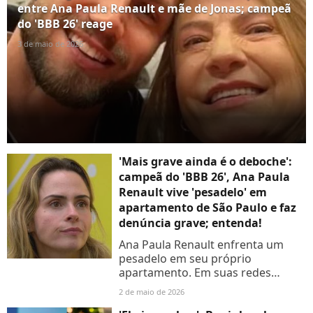
entre Ana Paula Renault e mãe de Jonas; campeã
do 'BBB 26' reage
3 de maio de 2026
'Mais grave ainda é o deboche':
campeã do 'BBB 26', Ana Paula
Renault vive 'pesadelo' em
apartamento de São Paulo e faz
denúncia grave; entenda!
Ana Paula Renault enfrenta um
pesadelo em seu próprio
apartamento. Em suas redes
sociais, a campeã do 'BBB 26'
2 de maio de 2026
denunciou o barulho alto de uma