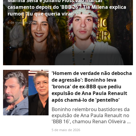
Marina Sena e Juliano Floss vão marcar
casamento depois do 'BBB 26'? Tia Milena explica
rumor: 'Eu que queria virar...'
6 de maio de 2026
'Homem de verdade não debocha
de agressão': Boninho leva
'bronca' de ex-BBB que pediu
expulsão de Ana Paula Renault
após chamá-lo de 'pentelho'
Boninho relembrou bastidores da
expulsão de Ana Paula Renault no
'BBB 16', chamou Renan Oliveira de
'mala' e 'pentelho', e provocou
5 de maio de 2026
reação imediata do ex-BBB.