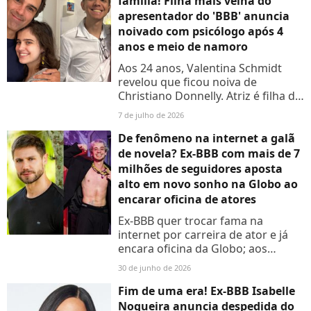
família! Filha mais velha do
apresentador do 'BBB' anuncia
noivado com psicólogo após 4
anos e meio de namoro
Aos 24 anos, Valentina Schmidt
revelou que ficou noiva de
Christiano Donnelly. Atriz é filha do
apresentador Tadeu Schmidt e de
7 de julho de 2026
Ana Cristina Schmidt
De fenômeno na internet a galã
de novela? Ex-BBB com mais de 7
milhões de seguidores aposta
alto em novo sonho na Globo ao
encarar oficina de atores
Ex-BBB quer trocar fama na
internet por carreira de ator e já
encara oficina da Globo; aos
detalhes
30 de junho de 2026
Fim de uma era! Ex-BBB Isabelle
Nogueira anuncia despedida do