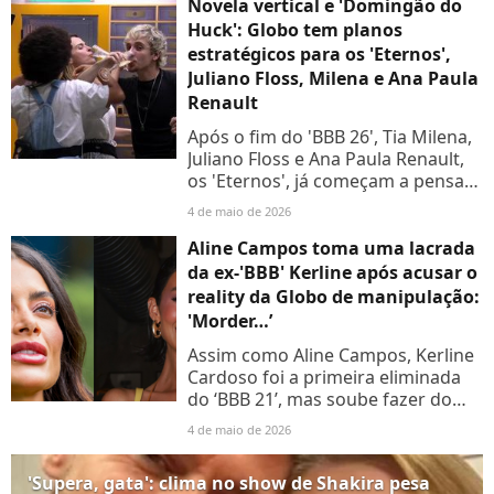
Novela vertical e 'Domingão do
Huck': Globo tem planos
estratégicos para os 'Eternos',
Juliano Floss, Milena e Ana Paula
Renault
Após o fim do 'BBB 26', Tia Milena,
Juliano Floss e Ana Paula Renault,
os 'Eternos', já começam a pensar
nos próximos passos fora da casa.
4 de maio de 2026
Saiba mais
Aline Campos toma uma lacrada
da ex-'BBB' Kerline após acusar o
reality da Globo de manipulação:
'Morder…’
Assim como Aline Campos, Kerline
Cardoso foi a primeira eliminada
do ‘BBB 21’, mas soube fazer do
limão uma limonada.
4 de maio de 2026
'Supera, gata': clima no show de Shakira pesa