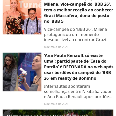
Milena, vice-campeã do 'BBB 26',
tem a melhor reação ao conhecer
Grazi Massafera, dona do posto
no 'BBB 5'
Vice-campeã do 'BBB 26', Milena
protagonizou um momento
inesquecível ao encontrar Grazi
Massafera, a icônica ex-BBB 5, pela
8 de maio de 2026
primeira vez. Assista!
'Ana Paula Renault só existe
uma': participante de ‘Casa do
Patrão’ é DETONADA na web após
usar bordões da campeã do ‘BBB
26’ em reality de Boninho
Internautas apontaram
semelhanças entre Nikita Salvador
e Ana Paula Renault após bordões,
trejeitos e atitudes no reality.
6 de maio de 2026
Entenda!