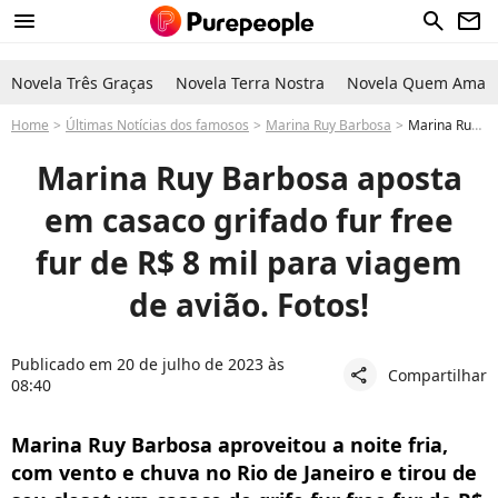
menu
search
newsletter
Novela Três Graças
Novela Terra Nostra
Novela Quem Ama C
Home
Últimas Notícias dos famosos
Marina Ruy Barbosa
Marina Ruy Barbosa chama atenção com casaco de grife em aeroporto do Rio. Saiba valor da peça!
Marina Ruy Barbosa aposta
em casaco grifado fur free
fur de R$ 8 mil para viagem
de avião. Fotos!
Publicado em 20 de julho de 2023 às
Compartilhar
share
08:40
Marina Ruy Barbosa aproveitou a noite fria,
com vento e chuva no Rio de Janeiro e tirou de