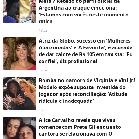
Messi? Recado do perfil oficial da
Argentina ao craque emociona:
'Estamos com vocês neste momento
difícil'
18:52
Atriz da Globo, sucesso em 'Mulheres
Apaixonadas' e 'A Favorita', é acusada
de dar calote de R$ 105 em taxista: 'Eu
confiei', diz profissional
17:54
Bomba no namoro de Virgínia e Vini Jr.!
Modelo expõe suposta investida do
jogador após reconciliação: ‘Atitude
ridícula e inadequada’
16:45
Alice Carvalho revela que viveu
romance com Preta Gil enquanto
cantora se relacionava com O