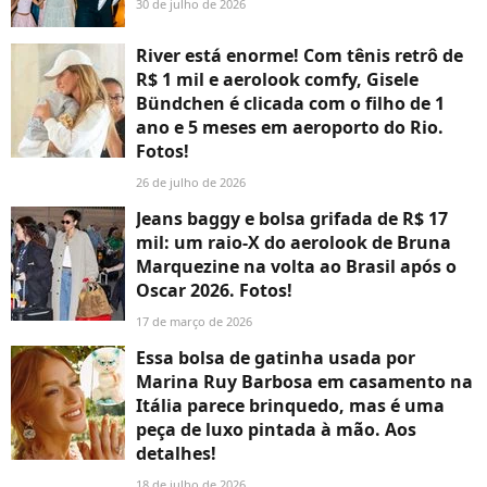
30 de julho de 2026
River está enorme! Com tênis retrô de
R$ 1 mil e aerolook comfy, Gisele
Bündchen é clicada com o filho de 1
ano e 5 meses em aeroporto do Rio.
Fotos!
26 de julho de 2026
Jeans baggy e bolsa grifada de R$ 17
mil: um raio-X do aerolook de Bruna
Marquezine na volta ao Brasil após o
Oscar 2026. Fotos!
17 de março de 2026
Essa bolsa de gatinha usada por
Marina Ruy Barbosa em casamento na
Itália parece brinquedo, mas é uma
peça de luxo pintada à mão. Aos
detalhes!
18 de julho de 2026