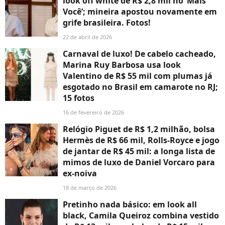
look off white de R$ 2,8 mil no ‘Mais
Você’; mineira apostou novamente em
grife brasileira. Fotos!
22 de abril de 2026
Carnaval de luxo! De cabelo cacheado,
Marina Ruy Barbosa usa look
Valentino de R$ 55 mil com plumas já
esgotado no Brasil em camarote no RJ;
15 fotos
16 de fevereiro de 2026
Relógio Piguet de R$ 1,2 milhão, bolsa
Hermès de R$ 66 mil, Rolls-Royce e jogo
de jantar de R$ 45 mil: a longa lista de
mimos de luxo de Daniel Vorcaro para
ex-noiva
18 de março de 2026
Pretinho nada básico: em look all
black, Camila Queiroz combina vestido