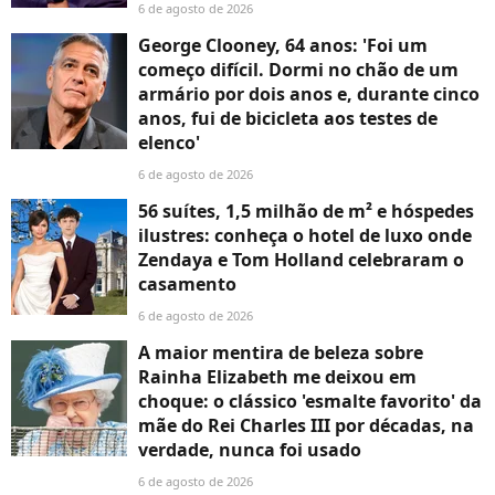
6 de agosto de 2026
George Clooney, 64 anos: 'Foi um
começo difícil. Dormi no chão de um
armário por dois anos e, durante cinco
anos, fui de bicicleta aos testes de
elenco'
6 de agosto de 2026
56 suítes, 1,5 milhão de m² e hóspedes
ilustres: conheça o hotel de luxo onde
Zendaya e Tom Holland celebraram o
casamento
6 de agosto de 2026
A maior mentira de beleza sobre
Rainha Elizabeth me deixou em
choque: o clássico 'esmalte favorito' da
mãe do Rei Charles III por décadas, na
verdade, nunca foi usado
6 de agosto de 2026