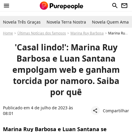
menu
search
newsletter
Novela Três Graças
Novela Terra Nostra
Novela Quem Ama C
Home
Últimas Notícias dos famosos
Marina Ruy Barbosa
Marina Ruy Barbosa e Luan Santana ganham torcida por namoro. Entenda!
'Casal lindo!': Marina Ruy
Barbosa e Luan Santana
empolgam web e ganham
torcida por namoro. Saiba
por quê
Publicado em 4 de julho de 2023 às
Compartilhar
share
08:01
Marina Ruy Barbosa e Luan Santana se