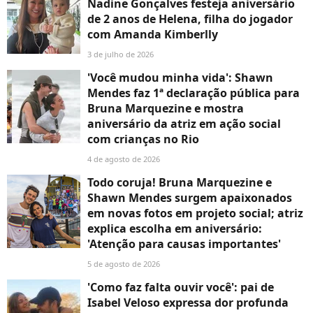
Nadine Gonçalves festeja aniversário
de 2 anos de Helena, filha do jogador
com Amanda Kimberlly
3 de julho de 2026
'Você mudou minha vida': Shawn
Mendes faz 1ª declaração pública para
Bruna Marquezine e mostra
aniversário da atriz em ação social
com crianças no Rio
4 de agosto de 2026
Todo coruja! Bruna Marquezine e
Shawn Mendes surgem apaixonados
em novas fotos em projeto social; atriz
explica escolha em aniversário:
'Atenção para causas importantes'
5 de agosto de 2026
'Como faz falta ouvir você': pai de
Isabel Veloso expressa dor profunda