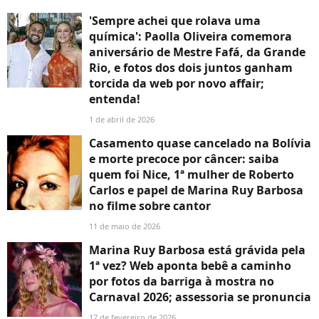
'Sempre achei que rolava uma
química': Paolla Oliveira comemora
aniversário de Mestre Fafá, da Grande
Rio, e fotos dos dois juntos ganham
torcida da web por novo affair;
entenda!
1 de abril de 2026
Casamento quase cancelado na Bolívia
e morte precoce por câncer: saiba
quem foi Nice, 1ª mulher de Roberto
Carlos e papel de Marina Ruy Barbosa
no filme sobre cantor
11 de maio de 2026
Marina Ruy Barbosa está grávida pela
1ª vez? Web aponta bebê a caminho
por fotos da barriga à mostra no
Carnaval 2026; assessoria se pronuncia
17 de fevereiro de 2026