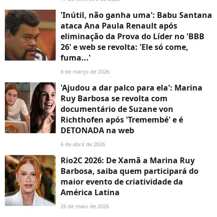
'Inútil, não ganha uma': Babu Santana
ataca Ana Paula Renault após
eliminação da Prova do Líder no 'BBB
26' e web se revolta: 'Ele só come,
fuma...'
6 de março de 2026
'Ajudou a dar palco para ela': Marina
Ruy Barbosa se revolta com
documentário de Suzane von
Richthofen após 'Tremembé' e é
DETONADA na web
6 de abril de 2026
Rio2C 2026: De Xamã a Marina Ruy
Barbosa, saiba quem participará do
maior evento de criatividade da
América Latina
26 de maio de 2026