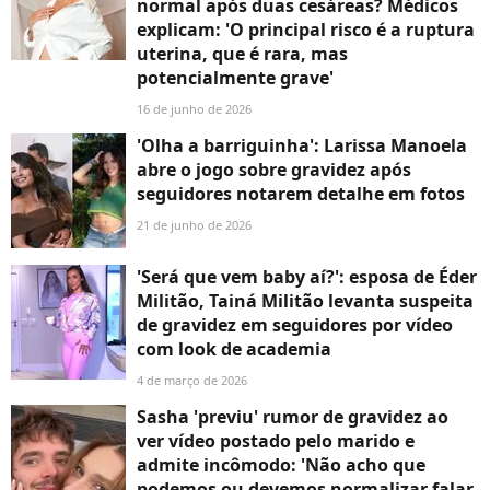
normal após duas cesáreas? Médicos
explicam: 'O principal risco é a ruptura
uterina, que é rara, mas
potencialmente grave'
16 de junho de 2026
'Olha a barriguinha': Larissa Manoela
abre o jogo sobre gravidez após
seguidores notarem detalhe em fotos
21 de junho de 2026
'Será que vem baby aí?': esposa de Éder
Militão, Tainá Militão levanta suspeita
de gravidez em seguidores por vídeo
com look de academia
4 de março de 2026
Sasha 'previu' rumor de gravidez ao
ver vídeo postado pelo marido e
admite incômodo: 'Não acho que
podemos ou devemos normalizar falar