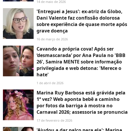
14 de maio de 2026
'Entreguei a Jesus': ex-atriz da Globo,
Dani Valente faz confissão dolorosa
sobre experiência de quase morte após
grave doença
16 de março de 2026
Cavando a própria cova! Após ser
‘desmascarada’ por Ana Paula no 'BBB
26', Samira MENTE sobre informação
privilegiada e web detona: 'Merece o
hate'
1 de abril de 2026
Marina Ruy Barbosa está grávida pela
1ª vez? Web aponta bebê a caminho
por fotos da barriga à mostra no
Carnaval 2026; assessoria se pronuncia
17 de fevereiro de 2026
'Ajudou a dar palco para ela': Marina