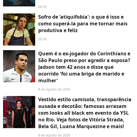
06:03
Sofro de 'atiquifobia': o que é isso e
como superá-la para me tornar mais
produtiva e feliz
05:59
Quem é o ex-jogador do Corinthians e
São Paulo preso por agredir a esposa?
Jadson tem 42 anos e disse que
ocorrido 'foi uma briga de marido e
mulher'
8 de agosto de 2026
Vestido estilo camisola, transparência
ousada e decotão: famosas arrasam
com looks all black em evento da YSL
no Rio. Veja fotos de Vitória Strada,
Bela Gil, Luana Marquezine e mais!
8 de agosto de 2026