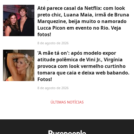
Até parece casal da Netflix: com look
preto chic, Luana Maia, irmã de Bruna
Marquezine, beija muito o namorado
Lucca Picon em evento no Rio. Veja
fotos!
8 de agosto de 2026
'A mãe tá on': após modelo expor
atitude polêmica de Vini Jr., Virgínia
provoca com look vermelho curtinho
tomara que caia e deixa web babando.
Fotos!
8 de agosto de 2026
ÚLTIMAS NOTÍCIAS