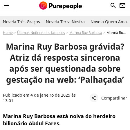
menu
search
newsletter
Novela Três Graças
Novela Terra Nostra
Novela Quem Ama C
Home
Últimas Notícias dos famosos
Marina Ruy Barbosa
Marina Ruy Barbosa grávida? Atriz dá resposta sincerona após ser questionada sobre gestação na web
Marina Ruy Barbosa grávida?
Atriz dá resposta sincerona
após ser questionada sobre
gestação na web: ‘Palhaçada’
Publicado em 4 de janeiro de 2025 às
Compartilhar
share
13:01
Marina Ruy Barbosa está noiva do herdeiro
bilionário Abdul Fares.