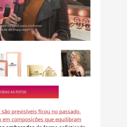
TODAS AS FOTOS
são previsíveis ficou no passado.
 em composições que equilibram