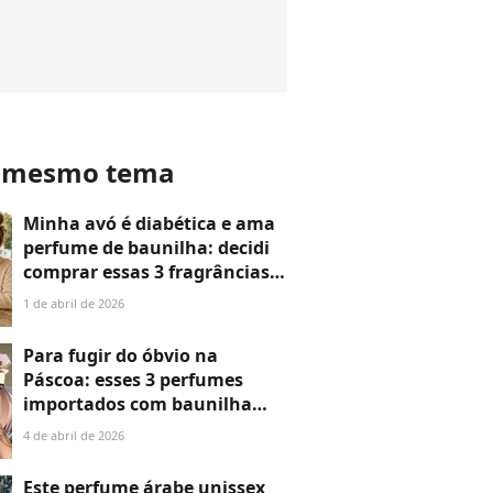
o mesmo tema
Minha avó é diabética e ama
perfume de baunilha: decidi
comprar essas 3 fragrâncias,
mais doces que chocolate,
1 de abril de 2026
para ela no lugar do Ovo de
Páscoa este ano
Para fugir do óbvio na
Páscoa: esses 3 perfumes
importados com baunilha
exalam elegância e frescor;
4 de abril de 2026
eles são a melhor pedida para
fugir do Ovo Gourmet e
Este perfume árabe unissex