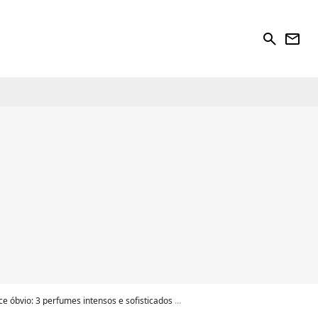
search
newsletter
intensos e sofisticados que parecem alta perfumaria