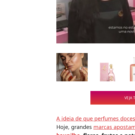
VEJA 
A ideia de que perfumes doces 
Hoje, grandes
marcas apostam