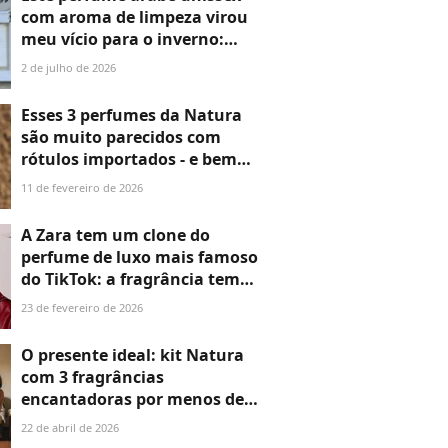
surpreender com presente
com aroma de limpeza virou
meu vício para o inverno:
além de ser refrescante, ele
2 de julho de 2026
tem alta fixação
Esses 3 perfumes da Natura
são muito parecidos com
rótulos importados - e bem
mais baratos; um deles é o La
11 de fevereiro de 2026
Vie Est Belle
A Zara tem um clone do
perfume de luxo mais famoso
do TikTok: a fragrância tem
aroma doce e intenso com
23 de fevereiro de 2026
âmbar floral
O presente ideal: kit Natura
com 3 fragrâncias
encantadoras por menos de
R$ 270; do aroma suave ao
22 de abril de 2026
perfume intenso que toda