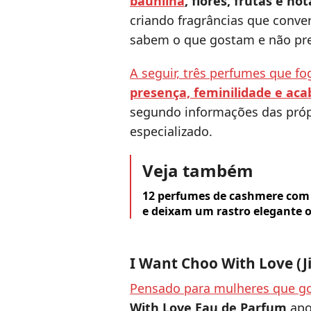
baunilha
, flores, frutas e n
criando fragrâncias que conv
sabem o que gostam e não pr
A seguir, três perfumes que f
presença, feminilidade e ac
segundo informações das próp
especializado.
Veja também
12 perfumes de cashmere com c
e deixam um rastro elegante o
I Want Choo With Love (J
Pensado para mulheres que go
With Love Eau de Parfum
apo