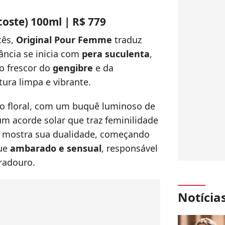
oste) 100ml | R$ 779
cês,
Original Pour Femme
traduz
ância se inicia com
pera suculenta
,
o frescor do
gengibre
e da
tura limpa e vibrante.
ão floral, com um buquê luminoso de
um acorde solar que traz feminilidade
mostra sua dualidade, começando
que
ambarado e sensual
, responsável
radouro.
Notícia