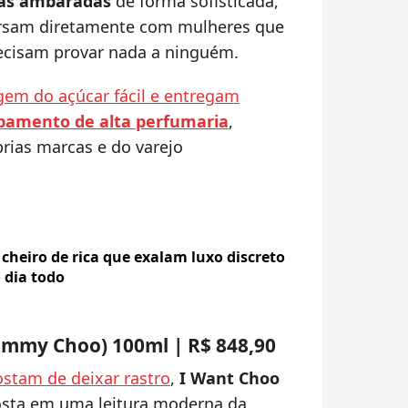
otas ambaradas
de forma sofisticada,
ersam diretamente com mulheres que
ecisam provar nada a ninguém.
ogem do açúcar fácil e entregam
abamento de alta perfumaria
,
rias marcas e do varejo
heiro de rica que exalam luxo discreto
 dia todo
immy Choo) 100ml | R$ 848,90
stam de deixar rastro
,
I Want Choo
sta em uma leitura moderna da