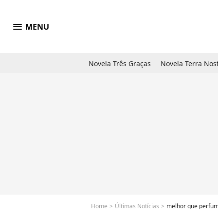
menu
MENU
Novela Três Graças
Novela Terra Nos
Home
Últimas Notícias
melhor que perfume ma