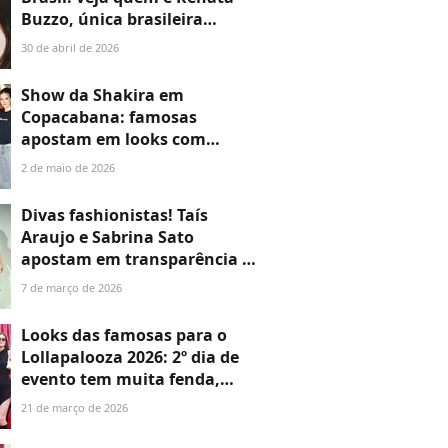
Buzzo, única brasileira
selecionada para peça como
30 de abril de 2026
destaque no Met Museum
Show da Shakira em
Copacabana: famosas
apostam em looks com
transparência, crochê e
2 de maio de 2026
ousadia com recortes. Veja 50
fotos de Grazi Massafera,
Divas fashionistas! Taís
Camila Queiroz e mais!
Araujo e Sabrina Sato
apostam em transparência e
alfaiataria em evento em São
7 de março de 2026
Paulo; fotos dos looks
Looks das famosas para o
Lollapalooza 2026: 2º dia de
evento tem muita fenda,
transparência e recortes; veja
21 de março de 2026
+20 fotos de Camila Queiroz,
Sasha Meneghel e mais!