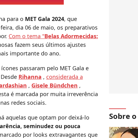
na para o
MET Gala 2024
, que
eira, dia 06 de maio, os preparativos
por.
Com o tema "
Belas Adormecidas:
osas fazem seus últimos ajustes
mais importante do ano.
 ícones passaram pelo MET Gala e
. Desde
Rihanna
,
considerada a
ardashian
,
Gisele Bündchen
,
esta é marcada por muita irreverência
nas redes sociais.
Sobre 
há aquelas que optam por deixá-lo
arência, seminudez ou pouca
marcado por looks extravagantes que