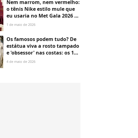
Nem marrom, nem vermelho:
o tênis Nike estilo mule que
eu usaria no Met Gala 2026 e
poderia surpreender até Anna
1 de maio de 2026
Wintour
Os famosos podem tudo? De
estátua viva a rosto tampado
e 'obsessor' nas costas: os 16
looks mais SURREAIS do Met
4 de maio de 2026
Gala 2026