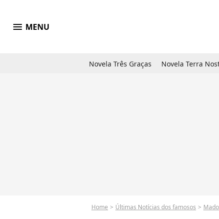
menu
MENU
Novela Três Graças
Novela Terra Nos
Home
Últimas Notícias dos famosos
Mado