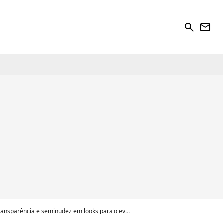
search
newsletter
parência e seminudez em looks para o evento