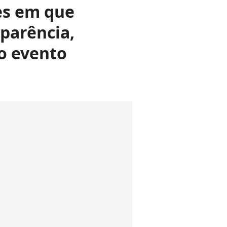
es em que
parência,
o evento