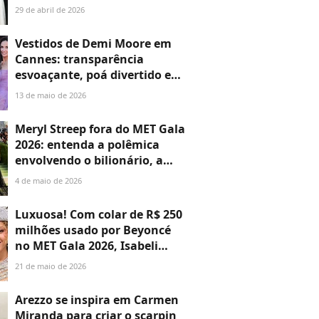
escadaria mais fashion;
29 de abril de 2026
Beyoncé, Nicole Kidman,
Venus Williams e Anna
Vestidos de Demi Moore em
Wintour são presenças
Cannes: transparência
confirmadas
esvoaçante, poá divertido e
peplum de paetês marcam os
13 de maio de 2026
looks da atriz de 63 anos na
Riviera Francesa; veja
Meryl Streep fora do MET Gala
2026: entenda a polêmica
envolvendo o bilionário, a
atriz de 'O Diabo Veste Prada
4 de maio de 2026
2' e o tapete vermelho mais
fashionista do mundo todo
Luxuosa! Com colar de R$ 250
milhões usado por Beyoncé
no MET Gala 2026, Isabeli
Fontana rouba a cena no
21 de maio de 2026
baile da amfAR em Cannes;
veja fotos
Arezzo se inspira em Carmen
Miranda para criar o scarpin