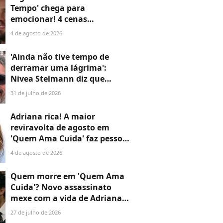
Tempo' chega para
emocionar! 4 cenas
marcantes do primeiro
4 de agosto de 2026
capítulo provam que a novela
não perde o fôlego
'Ainda não tive tempo de
derramar uma lágrima':
Nivea Stelmann diz que
marido 'resolveu ir embora'
31 de julho de 2026
após 14 anos de casamento
Adriana rica! A maior
reviravolta de agosto em
'Quem Ama Cuida' faz pessoa
mais inesperada colocar
4 de agosto de 2026
fortuna nas mãos da viúva de
Arthur
Quem morre em 'Quem Ama
Cuida'? Novo assassinato
mexe com a vida de Adriana e
deixa Pedro de queixo caído
27 de julho de 2026