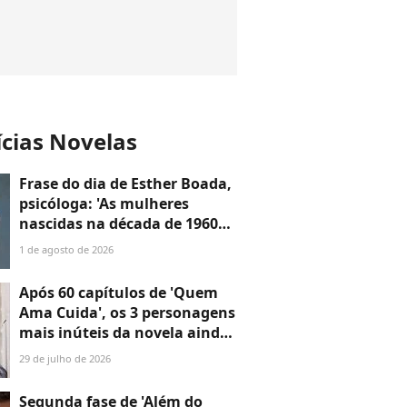
ícias Novelas
Frase do dia de Esther Boada,
psicóloga: 'As mulheres
nascidas na década de 1960
cresceram com a ideia de que
1 de agosto de 2026
precisavam dar conta de
tudo, porque era isso que a
Após 60 capítulos de 'Quem
sociedade exigia'
Ama Cuida', os 3 personagens
mais inúteis da novela ainda
não disseram a que vieram —
29 de julho de 2026
o último é o maior
desperdício
Segunda fase de 'Além do