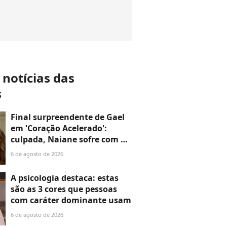
 notícias das
s
Final surpreendente de Gael
em 'Coração Acelerado':
culpada, Naiane sofre com o
fim do namoro e a despedida
6 de agosto de 2026
do bonitão, mas o destino
pode chocar quem
A psicologia destaca: estas
acompanha a novela da
são as 3 cores que pessoas
Globo
com caráter dominante usam
6 de agosto de 2026