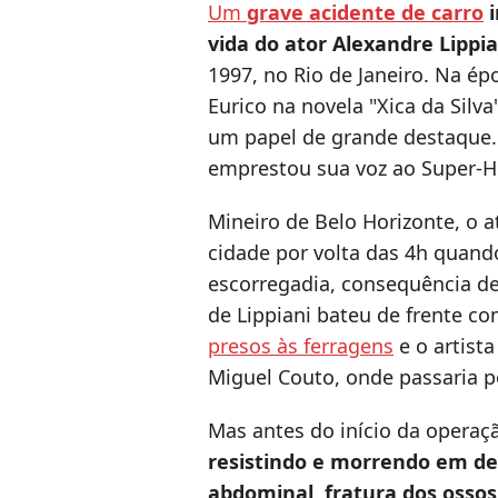
Um
grave acidente de carro
i
vida do ator Alexandre Lippia
1997, no Rio de Janeiro. Na épo
Eurico na novela "Xica da Silv
um papel de grande destaque.
emprestou sua voz ao Super-H
Mineiro de Belo Horizonte, o a
cidade por volta das 4h quand
escorregadia, consequência d
de Lippiani bateu de frente c
presos às ferragens
e o artista
Miguel Couto, onde passaria p
Mas antes do início da operaç
resistindo e morrendo em de
abdominal, fratura dos ossos