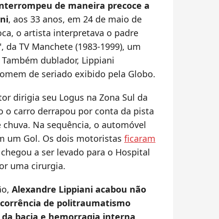
nterrompeu de maneira precoce a
ni
, aos 33 anos, em 24 de maio de
ca, o artista interpretava o padre
a", da TV Manchete (1983-1999), um
 Também dublador, Lippiani
omem de seriado exibido pela Globo.
tor dirigia seu Logus na Zona Sul da
o o carro derrapou por conta da pista
e chuva. Na sequência, o automóvel
om um Gol. Os dois motoristas
ficaram
 chegou a ser levado para o Hospital
or uma cirurgia.
ão,
Alexandre Lippiani acabou não
corrência de politraumatismo
 da bacia e hemorragia interna