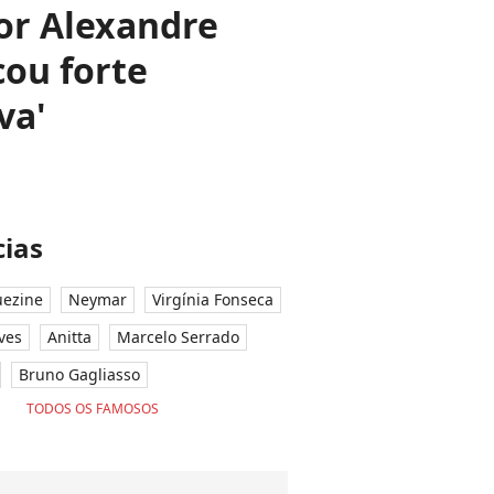
tor Alexandre
cou forte
va'
ias
ezine
Neymar
Virgínia Fonseca
ves
Anitta
Marcelo Serrado
Bruno Gagliasso
TODOS OS FAMOSOS