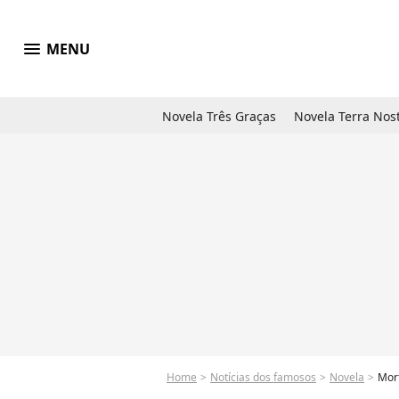
menu
MENU
Novela Três Graças
Novela Terra Nos
Home
Notícias dos famosos
Novela
Mort