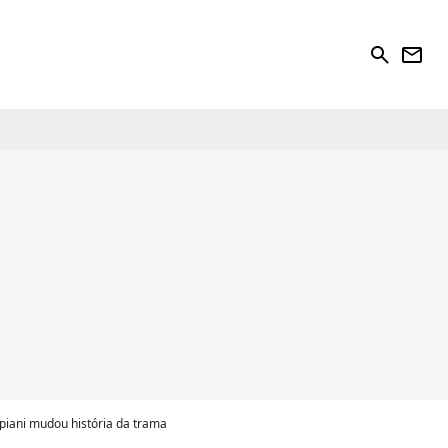
search
newsletter
ppiani mudou história da trama