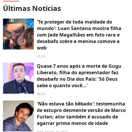
Últimas Notícias
'Te proteger de toda maldade do
mundo': Luan Santana mostra filha
com Jade Magalhães em foto rara e
desabafo sobre a menina comove a
web
01:24
Quase 7 anos após a morte de Gugu
Liberato, filha do apresentador faz
desabafo no Dia dos Pais: 'Só Deus
sabe o quanto você...'
00:24
'Não estava tão bêbado': testemunha
de estupro desmente versão de Marco
Furlan; ator também é acusado de
agarrar prima menor de idade
9 de agosto de 2026