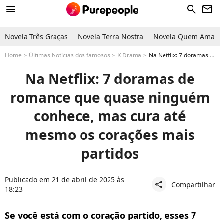
menu
search
newsletter
Novela Três Graças
Novela Terra Nostra
Novela Quem Ama C
Home
Últimas Notícias dos famosos
K Drama
Na Netflix: 7 doramas de romance que quase ninguém conhece, mas cura até mesmo os corações mais partidos
Na Netflix: 7 doramas de
romance que quase ninguém
conhece, mas cura até
mesmo os corações mais
partidos
Publicado em 21 de abril de 2025 às
Compartilhar
share
18:23
Se você está com o coração partido, esses 7