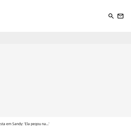
search
newsletter
ta em Sandy: 'Ela pegou na...'