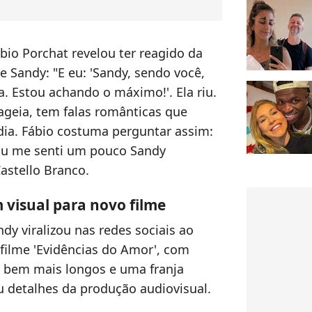
io Porchat revelou ter reagido da
 Sandy: "E eu: 'Sandy, sendo você,
. Estou achando o máximo!'. Ela riu.
geia, tem falas românticas que
ia. Fábio costuma perguntar assim:
. Eu me senti um pouco Sandy
Castello Branco.
visual para novo filme
dy viralizou nas redes sociais ao
 filme 'Evidências do Amor', com
s bem mais longos e uma franja
eu detalhes da produção audiovisual.