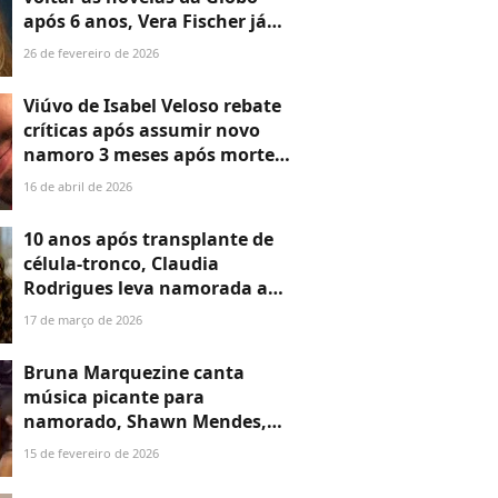
após 6 anos, Vera Fischer já
condenou exploração do nu
26 de fevereiro de 2026
de atores na TV
Viúvo de Isabel Veloso rebate
críticas após assumir novo
namoro 3 meses após morte
da influencer: ‘Seguir em
16 de abril de 2026
frente não é traição’
10 anos após transplante de
célula-tronco, Claudia
Rodrigues leva namorada a
prêmio de humor em rara
17 de março de 2026
aparição e encontra Marcelo
Adnet, Marco Nanini e mais
Bruna Marquezine canta
famosos. Fotos!
música picante para
namorado, Shawn Mendes,
após beijo em trio elétrico de
15 de fevereiro de 2026
Ivete Sangalo no Carnaval
2026. Vídeo!