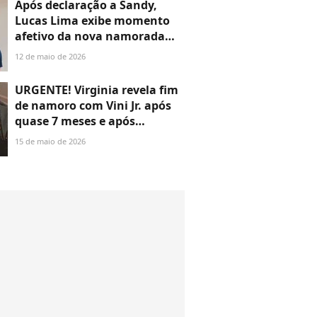
Após declaração a Sandy,
Lucas Lima exibe momento
afetivo da nova namorada
com o filho, Theo
12 de maio de 2026
URGENTE! Virginia revela fim
de namoro com Vini Jr. após
quase 7 meses e após
rumores de 'vista grossa':
15 de maio de 2026
'Página virada'