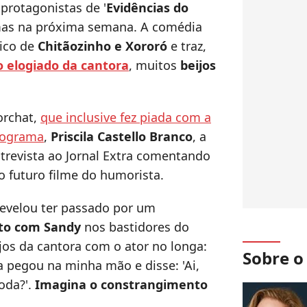
protagonistas de '
Evidências do
emas na próxima semana. A comédia
sico de
Chitãozinho e Xororó
e traz,
o elogiado da cantora
, muitos
beijos
orchat,
que inclusive fez piada com a
rograma
,
Priscila Castello Branco
, a
trevista ao Jornal Extra comentando
o futuro filme do humorista.
 revelou ter passado por um
to com Sandy
nos bastidores do
jos da cantora com o ator no longa:
Sobre 
pegou na minha mão e disse: 'Ai,
oda?'.
Imagina o constrangimento