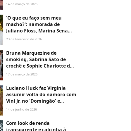
faz revelação no 'Arquivo
14 de março de 2026
Confidencial' diante de
Faustão: 'Ele não dá...'
'O que eu faço sem meu
macho?': namorada de
Juliano Floss, Marina Sena
pede visita íntima no 'BBB
23 de fevereiro de 2026
26'. 'Não aguento mais'
Bruna Marquezine de
smoking, Sabrina Sato de
crochê e Sophie Charlotte de
decote profundo! +50 looks de
17 de março de 2026
famosas em evento de
cinema no Rio de Janeiro
Luciano Huck faz Virgínia
assumir volta do namoro com
Vini Jr. no 'Domingão' e
influencer entrega detalhe de
14 de junho de 2026
presente do Dia dos
Namorados: '2 anos'
Com look de renda
transparente e calcinha à