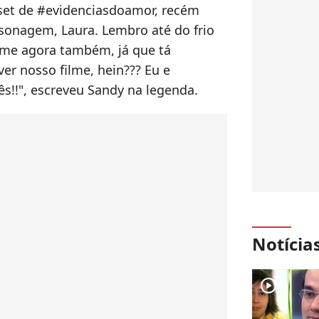
 set de #evidenciasdoamor, recém
sonagem, Laura. Lembro até do frio
norme agora também, já que tá
er nosso filme, hein??? Eu e
!!", escreveu Sandy na legenda.
Notícia
player2