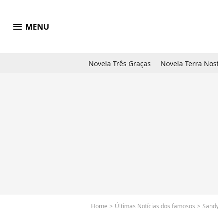
menu
MENU
Novela Três Graças
Novela Terra Nos
Home
Últimas Notícias dos famosos
Sand