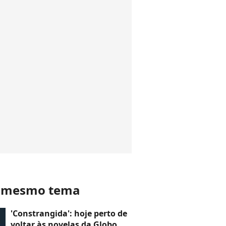
o mesmo tema
'Constrangida': hoje perto de
voltar às novelas da Globo