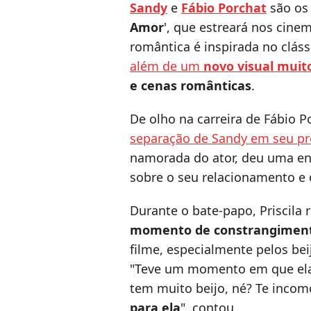
Sandy
e
Fábio Porchat
são os 
Amor
', que estreará nos cin
romântica é inspirada no clás
além de um
novo visual muit
e cenas românticas
.
De olho na carreira de Fábio P
separação de Sandy em seu p
namorada do ator, deu uma en
sobre o seu relacionamento e 
Durante o bate-papo, Priscila
momento de constrangimen
filme, especialmente pelos bei
"Teve um momento em que ela 
tem muito beijo, né? Te incom
para ela
", contou.