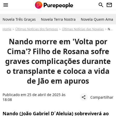
menu
search
newsletter
Novela Três Graças
Novela Terra Nostra
Novela Quem Ama C
Home
Últimas Notícias dos famosos
Últimas Notícias das Novelas
Nando morre na novela 'Volta por Cima'? Filho de Viviane Araújo em trama da Globo sofre cirurgia de risco e complica a saúde do irmão, Jão
Nando morre em 'Volta por
Cima'? Filho de Rosana sofre
graves complicações durante
o transplante e coloca a vida
de Jão em apuros
Publicado em 25 de abril de 2025 às
Compartilhar
share
18:08
Nando (João Gabriel D´Aleluia) sobreviverá ao