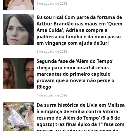
6 de agosto de 2026
Eu sou rica! Com parte da fortuna de
Arthur Brandão nas mãos em 'Quem
Ama Cuida', Adriana compra a
joalheria da família e dá novo passo
em vingança com ajuda de Iuri
6 de agosto de 2026
Segunda fase de 'Além do Tempo'
chega para emocionar! 4 cenas
marcantes do primeiro capítulo
provam que a novela não perde o
fôlego
4 de agosto de 2026
Da surra histórica de Lívia em Melissa
à vingança de Emília contra Vitória:
resumo de 'Além do Tempo' (5 a 8 de
agosto) traz final épico da 1ª fase com
mortes arrasadoras e passagem de