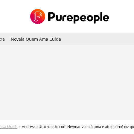
tra
Novela Quem Ama Cuida
essa Urach
Andressa Urach: sexo com Neymar volta à tona e atriz pornô diz que fez 'ca