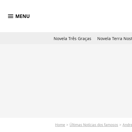
menu
MENU
Novela Três Graças
Novela Terra Nos
Home
Últimas Notícias dos famosos
Andr