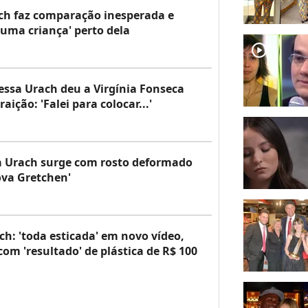
rach faz comparação inesperada e
 uma criança' perto dela
player2
essa Urach deu a Virgínia Fonseca
raição: 'Falei para colocar...'
sa Urach surge com rosto deformado
ova Gretchen'
ch: 'toda esticada' em novo vídeo,
com 'resultado' de plástica de R$ 100