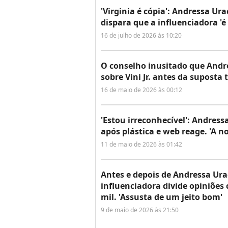
'Virginia é cópia': Andressa U
dispara que a influenciadora 'é
16 de julho de 2026 às 10:20
O conselho inusitado que Andr
sobre Vini Jr. antes da suposta t
16 de maio de 2026 às 00:12
'Estou irreconhecível': Andres
após plástica e web reage. 'A n
11 de maio de 2026 às 01:42
Antes e depois de Andressa Ura
influenciadora divide opiniões 
mil. 'Assusta de um jeito bom'
9 de maio de 2026 às 21:50