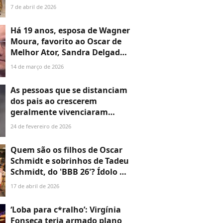
icônico Chopin por
7 de abril de 2026
apartamento em edifício de
R$ 48 milhões no Cap Ferrat;
Há 19 anos, esposa de Wagner
especialista imobiliária
Moura, favorito ao Oscar de
analisa a estratégia
Melhor Ator, Sandra Delgado
faz revelação no 'Arquivo
14 de março de 2026
Confidencial' diante de
Faustão: 'Ele não dá...'
As pessoas que se distanciam
dos pais ao crescerem
geralmente vivenciaram
essas 5 coisas durante a
24 de fevereiro de 2026
infância
Quem são os filhos de Oscar
Schmidt e sobrinhos de Tadeu
Schmidt, do 'BBB 26'? Ídolo do
basquete era pai de um casal,
17 de abril de 2026
fruto de uma união de mais
de 50 anos
‘Loba para c*ralho’: Virgínia
Fonseca teria armado plano