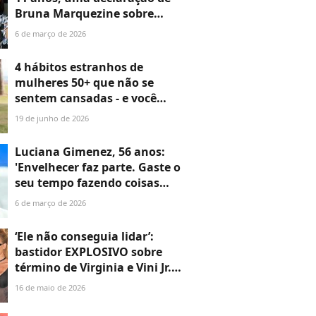
Bruna Marquezine sobre
término com Neymar
6 de março de 2026
viralizou; o que a psicologia
diz sobre encerramentos
4 hábitos estranhos de
difíceis?
mulheres 50+ que não se
sentem cansadas - e você
provavelmente não faz,
19 de junho de 2026
segundo nutricionista
especializada em
Luciana Gimenez, 56 anos:
metabolismo feminino
'Envelhecer faz parte. Gaste o
seu tempo fazendo coisas
boas para sua saúde.
6 de março de 2026
Colágeno você tem, não
precisa colocar mais'
‘Ele não conseguia lidar’:
bastidor EXPLOSIVO sobre
término de Virginia e Vini Jr.
vem à tona por amigos
16 de maio de 2026
próximos do jogador