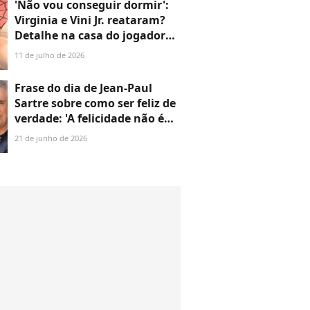
'Não vou conseguir dormir':
Virginia e Vini Jr. reataram?
Detalhe na casa do jogador
faz influenciadora abrir o
11 de julho de 2026
jogo sobre desejo antigo
Frase do dia de Jean-Paul
Sartre sobre como ser feliz de
verdade: 'A felicidade não é
fazer o que se quer, mas
21 de junho de 2026
querer o que se faz'