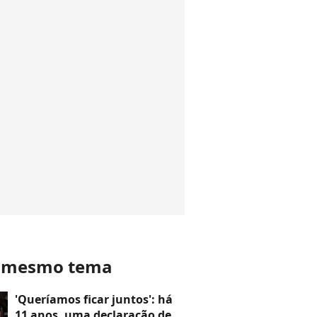
o mesmo tema
'Queríamos ficar juntos': há
11 anos, uma declaração de