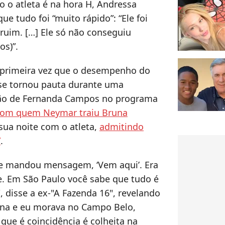
 o atleta é na hora H, Andressa
e tudo foi “muito rápido”: “Ele foi
 ruim. […] Ele só não conseguiu
os)”.
a primeira vez que o desempenho do
 se tornou pauta durante uma
ção de Fernanda Campos no programa
om quem Neymar traiu Bruna
sua noite com o atleta,
admitindo
”
.
me mandou mensagem, ‘Vem aqui’. Era
e. Em São Paulo você sabe que tudo é
", disse a ex-"A Fazenda 16", revelando
ana e eu morava no Campo Belo,
que é coincidência é colheita na