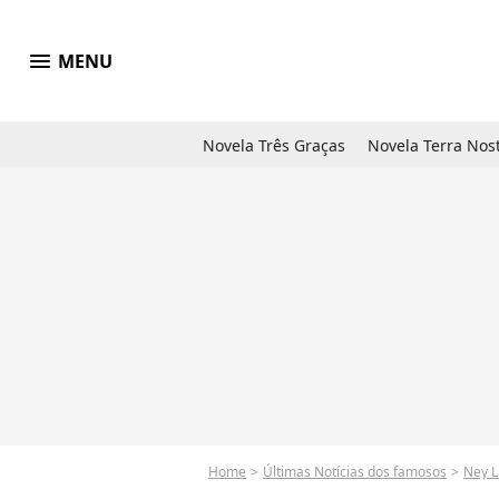
menu
MENU
Novela Três Graças
Novela Terra Nos
Home
Últimas Notícias dos famosos
Ney L