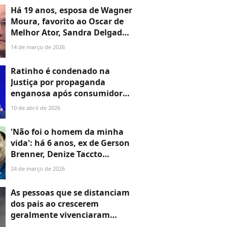
R$ 48 milhões no Cap Ferrat;
Há 19 anos, esposa de Wagner
especialista imobiliária
Moura, favorito ao Oscar de
analisa a estratégia
Melhor Ator, Sandra Delgado
faz revelação no 'Arquivo
14 de março de 2026
Confidencial' diante de
Faustão: 'Ele não dá...'
Ratinho é condenado na
Justiça por propaganda
enganosa após consumidor
ter prejuízo de mais de R$ 6
10 de abril de 2026
mil; aposentado também
processou apresentador
'Não foi o homem da minha
vida': há 6 anos, ex de Gerson
Brenner, Denize Taccto
explicou afastamento após
24 de março de 2026
tiro sofrido pelo ator e
decisão judicial
As pessoas que se distanciam
dos pais ao crescerem
geralmente vivenciaram
essas 5 coisas durante a