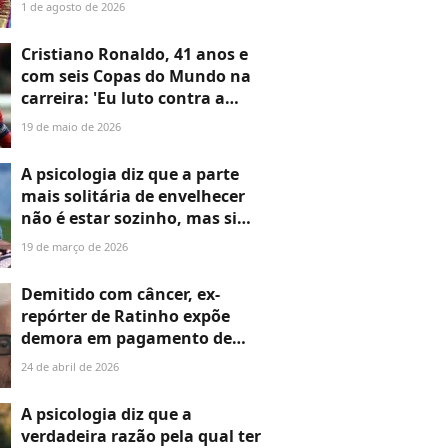
pouco, não gosto de açúcar,
1 de agosto de 2026
não gosto de refrigerante, de
enlatado'
Cristiano Ronaldo, 41 anos e
com seis Copas do Mundo na
carreira: 'Eu luto contra a
minha mente às vezes.
19 de maio de 2026
Talento sem trabalho não é
nada. E trabalho sem talento
A psicologia diz que a parte
não é nada'
mais solitária de envelhecer
não é estar sozinho, mas sim
perceber que algumas
19 de março de 2026
amizades não sobrevivem
quando você para de tomar a
Demitido com câncer, ex-
iniciativa e ter disposição em
repórter de Ratinho expõe
fazer todo o trabalho
demora em pagamento de
processo e diz por que não
24 de abril de 2026
gosta do apresentador:
'Ajudei o cara a ficar
A psicologia diz que a
bilionário'
verdadeira razão pela qual ter