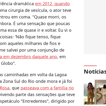
riência dramática
em 2012, quando
uma cirurgia de vesícula, o ator teve
entrou em coma. "Quase morri, os
mbora. É uma sensação que poucas
a essa de quase ir e voltar. Eu vi o
oisas: 'Não fique tenso, fique
 com aqueles milhares de fios e
 me salvei por uma conjunção de
lta em dezembro daquele ano
, em
 Globo".
Notícia
 às caminhadas em volta da Lagoa
da Zona Sul do Rio onde mora e já foi
 Rosa
, que
passeava com a família no
vivendo parte das sensações que teve
spetáculo "Entredentes", dirigido por