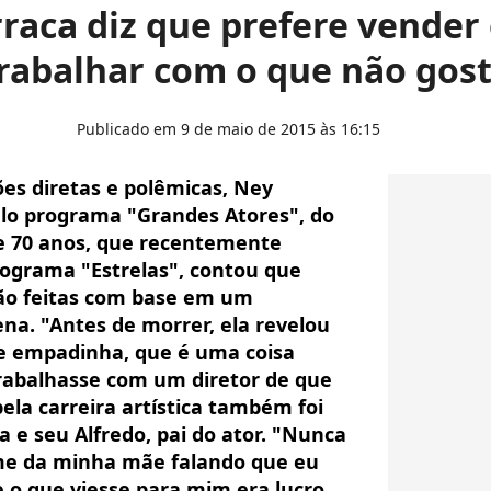
raca diz que prefere vende
rabalhar com o que não gos
Publicado em 9 de maio de 2015 às 16:15
es diretas e polêmicas, Ney
elo programa "Grandes Atores", do
de 70 anos, que recentemente
rograma "Estrelas", contou que
são feitas com base em um
a. "Antes de morrer, ela revelou
e empadinha, que é uma coisa
trabalhasse com um diretor de que
pela carreira artística também foi
 e seu Alfredo, pai do ator. "Nunca
me da minha mãe falando que eu
e o que viesse para mim era lucro.