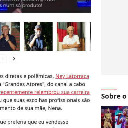
hevron_left
chevron_right
s diretas e polêmicas,
Ney Latorraca
a "Grandes Atores", do canal a cabo
recentemente relembrou sua carreira
Sobre 
u que suas escolhas profissionais são
amento de sua mãe, Nena.
que preferia que eu vendesse