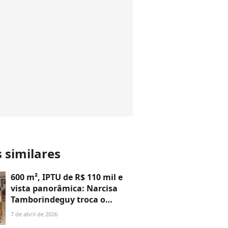
s similares
600 m², IPTU de R$ 110 mil e
vista panorâmica: Narcisa
Tamborindeguy troca o
icônico Chopin por
7 de abril de 2026
apartamento em edifício de