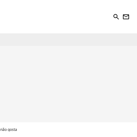
search
newsletter
 não gosta