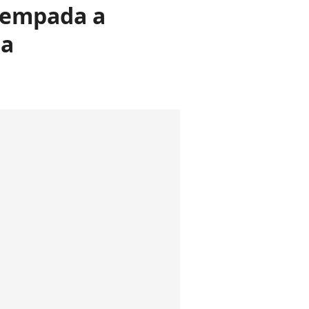
r empada a
ta