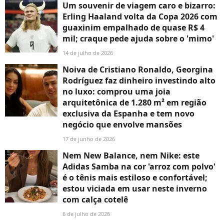
Um souvenir de viagem caro e bizarro:
Erling Haaland volta da Copa 2026 com
guaxinim empalhado de quase R$ 4
mil; craque pede ajuda sobre o 'mimo'
14 de julho de 2026
Noiva de Cristiano Ronaldo, Georgina
Rodríguez faz dinheiro investindo alto
no luxo: comprou uma joia
arquitetônica de 1.280 m² em região
exclusiva da Espanha e tem novo
negócio que envolve mansões
17 de junho de 2026
Nem New Balance, nem Nike: este
Adidas Samba na cor 'arroz com polvo'
é o tênis mais estiloso e confortável;
estou viciada em usar neste inverno
com calça cotelê
6 de julho de 2026