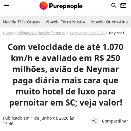
menu
search
newsletter
Novela Três Graças
Novela Terra Nostra
Novela Quem Ama C
Home
Últimas Notícias dos famosos
Copa do mundo 2026
Neymar Copa do Mundo 2026 fortuna Avião de R$ 250 milhões atinge 1.070 km/h e paga diária de hotel de luxo em SC
Com velocidade de até 1.070
km/h e avaliado em R$ 250
milhões, avião de Neymar
paga diária mais cara que
muito hotel de luxo para
pernoitar em SC; veja valor!
Publicado em 1 de junho de 2026 às
Compartilhar
share
15:46