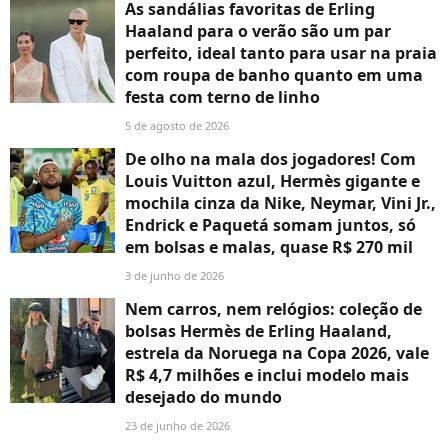
As sandálias favoritas de Erling
Haaland para o verão são um par
perfeito, ideal tanto para usar na praia
com roupa de banho quanto em uma
festa com terno de linho
5 de agosto de 2026
De olho na mala dos jogadores! Com
Louis Vuitton azul, Hermès gigante e
mochila cinza da Nike, Neymar, Vini Jr.,
Endrick e Paquetá somam juntos, só
em bolsas e malas, quase R$ 270 mil
3 de junho de 2026
Nem carros, nem relógios: coleção de
bolsas Hermès de Erling Haaland,
estrela da Noruega na Copa 2026, vale
R$ 4,7 milhões e inclui modelo mais
desejado do mundo
23 de junho de 2026