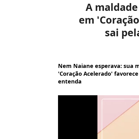
A maldade 
em 'Coração
sai pel
Nem Naiane esperava: sua m
'Coração Acelerado' favorec
entenda