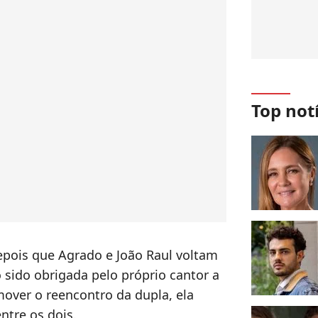
Top not
epois que Agrado e João Raul voltam
 sido obrigada pelo próprio cantor a
over o reencontro da dupla, ela
ntre os dois.