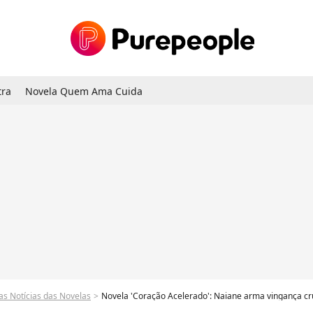
tra
Novela Quem Ama Cuida
as Notícias das Novelas
Novela 'Coração Acelerado': Naiane arma vingança cruel contra Agrado, mas plano diab