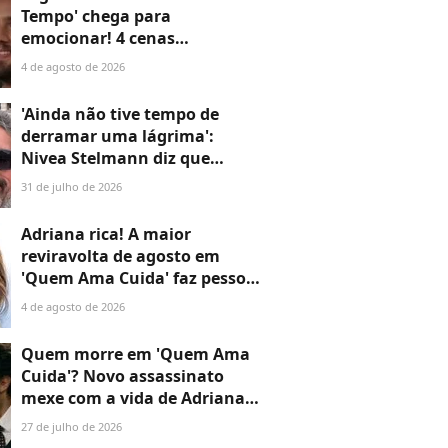
Tempo' chega para
emocionar! 4 cenas
marcantes do primeiro
4 de agosto de 2026
capítulo provam que a novela
não perde o fôlego
'Ainda não tive tempo de
derramar uma lágrima':
Nivea Stelmann diz que
marido 'resolveu ir embora'
31 de julho de 2026
após 14 anos de casamento
Adriana rica! A maior
reviravolta de agosto em
'Quem Ama Cuida' faz pessoa
mais inesperada colocar
4 de agosto de 2026
fortuna nas mãos da viúva de
Arthur
Quem morre em 'Quem Ama
Cuida'? Novo assassinato
mexe com a vida de Adriana e
deixa Pedro de queixo caído
27 de julho de 2026