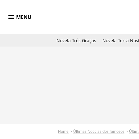
menu
MENU
Novela Três Graças
Novela Terra Nos
Home
Últimas Notícias dos famosos
Últim