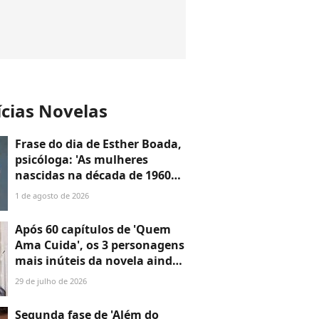
ícias Novelas
Frase do dia de Esther Boada,
psicóloga: 'As mulheres
nascidas na década de 1960
cresceram com a ideia de que
1 de agosto de 2026
precisavam dar conta de
tudo, porque era isso que a
Após 60 capítulos de 'Quem
sociedade exigia'
Ama Cuida', os 3 personagens
mais inúteis da novela ainda
não disseram a que vieram —
29 de julho de 2026
o último é o maior
desperdício
Segunda fase de 'Além do