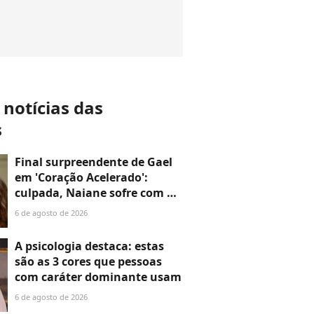
 notícias das
s
Final surpreendente de Gael
em 'Coração Acelerado':
culpada, Naiane sofre com o
fim do namoro e a despedida
6 de agosto de 2026
do bonitão, mas o destino
pode chocar quem
A psicologia destaca: estas
acompanha a novela da
são as 3 cores que pessoas
Globo
com caráter dominante usam
6 de agosto de 2026