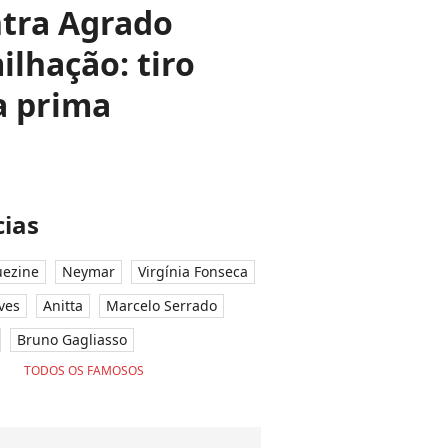
ntra Agrado
lhação: tiro
 a prima
ias
ezine
Neymar
Virgínia Fonseca
ves
Anitta
Marcelo Serrado
Bruno Gagliasso
TODOS OS FAMOSOS