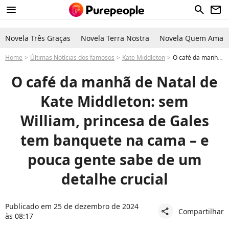
menu
search
newsletter
Novela Três Graças
Novela Terra Nostra
Novela Quem Ama C
Home
Últimas Notícias dos famosos
Kate Middleton
O café da manhã de Natal de Kate Middleton: princesa tem banquete na cama, mas pouca gente sabe de um detalhe envolvendo William
O café da manhã de Natal de
Kate Middleton: sem
William, princesa de Gales
tem banquete na cama – e
pouca gente sabe de um
detalhe crucial
Publicado em 25 de dezembro de 2024
Compartilhar
share
às 08:17