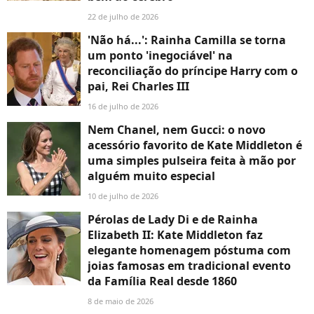
22 de julho de 2026
'Não há...': Rainha Camilla se torna
um ponto 'inegociável' na
reconciliação do príncipe Harry com o
pai, Rei Charles III
16 de julho de 2026
Nem Chanel, nem Gucci: o novo
acessório favorito de Kate Middleton é
uma simples pulseira feita à mão por
alguém muito especial
10 de julho de 2026
Pérolas de Lady Di e de Rainha
Elizabeth II: Kate Middleton faz
elegante homenagem póstuma com
joias famosas em tradicional evento
da Família Real desde 1860
8 de maio de 2026