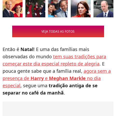
VEJA TODAS AS FOTOS
Então é
Natal
! E uma das famílias mais
observadas do mundo
tem suas tradições para
começar este dia especial repleto de alegria
. E
pouca gente sabe que a família real,
agora sem a
presença de
Harry
e
Meghan Markle
no dia
especial
, segue uma
tradição antiga de se
separar no café da manhã
.