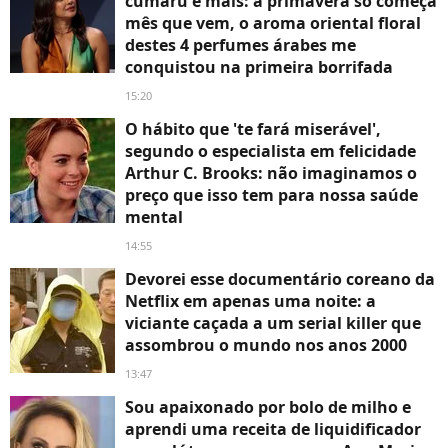
cumaru e mais: a primavera só começa
mês que vem, o aroma oriental floral
destes 4 perfumes árabes me
conquistou na primeira borrifada
15:20
O hábito que 'te fará miserável',
segundo o especialista em felicidade
Arthur C. Brooks: não imaginamos o
preço que isso tem para nossa saúde
mental
14:55
Devorei esse documentário coreano da
Netflix em apenas uma noite: a
viciante caçada a um serial killer que
assombrou o mundo nos anos 2000
13:47
Sou apaixonado por bolo de milho e
aprendi uma receita de liquidificador