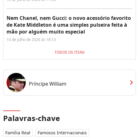
Nem Chanel, nem Gucci: o novo acessório favorito
de Kate Middleton é uma simples pulseira feita à
mão por alguém muito especial
10 de julho de 2026 às 18:13
TODOS OS ITENS
chevron_right
Príncipe William
Palavras-chave
Família Real
Famosos Internacionais