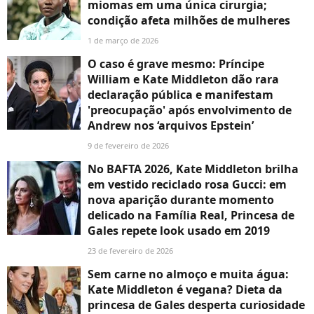
miomas em uma única cirurgia;
condição afeta milhões de mulheres
1 de março de 2026
O caso é grave mesmo: Príncipe
William e Kate Middleton dão rara
declaração pública e manifestam
'preocupação' após envolvimento de
Andrew nos ‘arquivos Epstein’
9 de fevereiro de 2026
No BAFTA 2026, Kate Middleton brilha
em vestido reciclado rosa Gucci: em
nova aparição durante momento
delicado na Família Real, Princesa de
Gales repete look usado em 2019
23 de fevereiro de 2026
Sem carne no almoço e muita água:
Kate Middleton é vegana? Dieta da
princesa de Gales desperta curiosidade