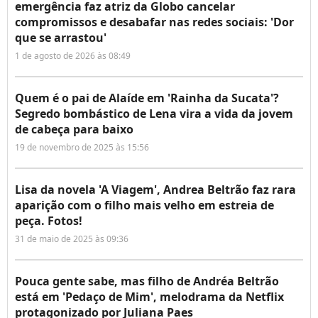
emergência faz atriz da Globo cancelar
compromissos e desabafar nas redes sociais: 'Dor
que se arrastou'
1 de agosto de 2026 às 08:49
Quem é o pai de Alaíde em 'Rainha da Sucata'?
Segredo bombástico de Lena vira a vida da jovem
de cabeça para baixo
19 de novembro de 2025 às 15:56
Lisa da novela 'A Viagem', Andrea Beltrão faz rara
aparição com o filho mais velho em estreia de
peça. Fotos!
31 de maio de 2025 às 09:36
Pouca gente sabe, mas filho de Andréa Beltrão
está em 'Pedaço de Mim', melodrama da Netflix
protagonizado por Juliana Paes