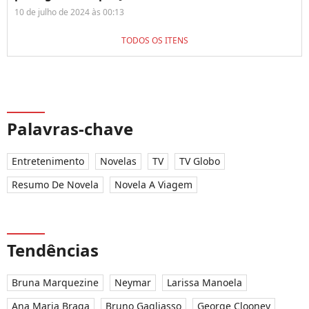
10 de julho de 2024 às 00:13
TODOS OS ITENS
Palavras-chave
Entretenimento
Novelas
TV
TV Globo
Resumo De Novela
Novela A Viagem
Tendências
Bruna Marquezine
Neymar
Larissa Manoela
Ana Maria Braga
Bruno Gagliasso
George Clooney