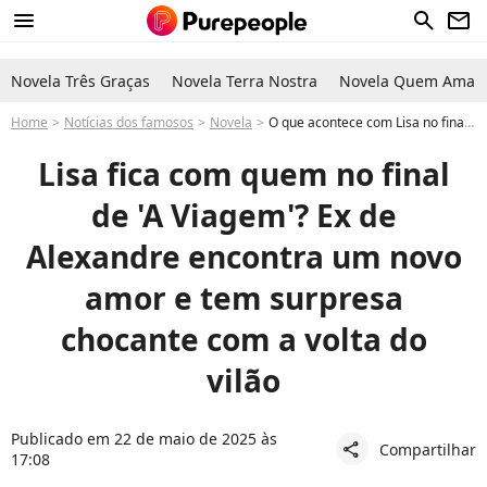
menu
search
newsletter
Novela Três Graças
Novela Terra Nostra
Novela Quem Ama C
Home
Notícias dos famosos
Novela
O que acontece com Lisa no final da novela 'A Viagem'? Personagem de Andréa Beltrão tem casamento apaixonado e encontro explosivo com espírito de Alexandre em nova vida
Lisa fica com quem no final
de 'A Viagem'? Ex de
Alexandre encontra um novo
amor e tem surpresa
chocante com a volta do
vilão
Publicado em 22 de maio de 2025 às
Compartilhar
share
17:08