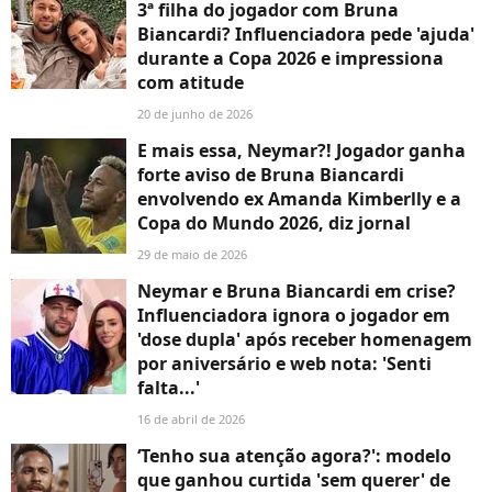
3ª filha do jogador com Bruna
Biancardi? Influenciadora pede 'ajuda'
durante a Copa 2026 e impressiona
com atitude
20 de junho de 2026
E mais essa, Neymar?! Jogador ganha
forte aviso de Bruna Biancardi
envolvendo ex Amanda Kimberlly e a
Copa do Mundo 2026, diz jornal
29 de maio de 2026
Neymar e Bruna Biancardi em crise?
Influenciadora ignora o jogador em
'dose dupla' após receber homenagem
por aniversário e web nota: 'Senti
falta...'
16 de abril de 2026
‘Tenho sua atenção agora?': modelo
que ganhou curtida 'sem querer' de