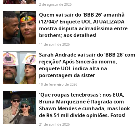
2 de agosto de 2026
Quem vai sair do 'BBB 26' amanhã
(12/04)? Enquete UOL ATUALIZADA
mostra disputa acirradíssima entre
brothers; aos detalhes!
11 de abril de 2026
Sarah Andrade vai sair do ‘BBB 26’ com
rejeição? Após Sincerão morno,
enquete UOL indica alta na
porcentagem da sister
10 de fevereiro de 2026
'Que roupas tenebrosas': nos EUA,
Bruna Marquezine é flagrada com
Shawn Mendes e cunhada, mas look
de R$ 51 mil divide opiniões. Fotos!
21 de abril de 2026