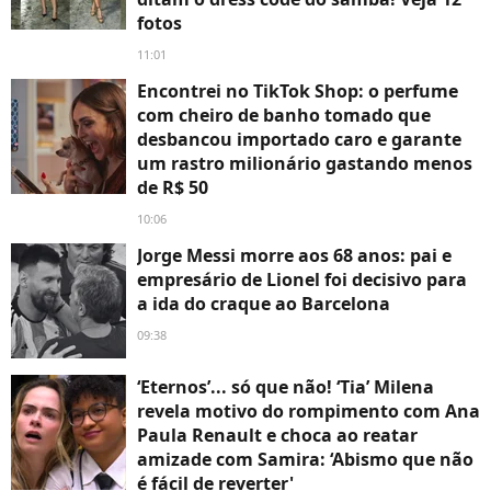
fotos
11:01
Encontrei no TikTok Shop: o perfume
com cheiro de banho tomado que
desbancou importado caro e garante
um rastro milionário gastando menos
de R$ 50
10:06
Jorge Messi morre aos 68 anos: pai e
empresário de Lionel foi decisivo para
a ida do craque ao Barcelona
09:38
‘Eternos’... só que não! ‘Tia’ Milena
revela motivo do rompimento com Ana
Paula Renault e choca ao reatar
amizade com Samira: ‘Abismo que não
é fácil de reverter'