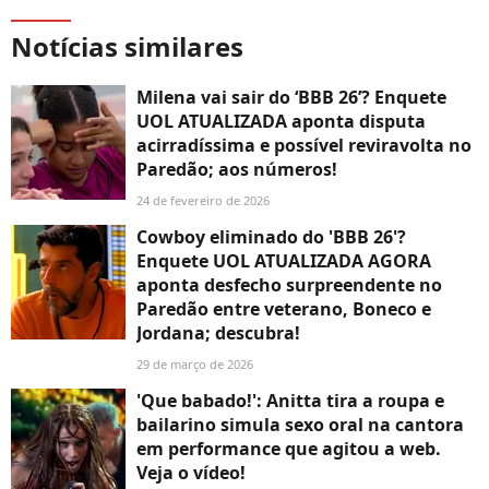
Notícias similares
Milena vai sair do ‘BBB 26’? Enquete
UOL ATUALIZADA aponta disputa
acirradíssima e possível reviravolta no
Paredão; aos números!
24 de fevereiro de 2026
Cowboy eliminado do 'BBB 26'?
Enquete UOL ATUALIZADA AGORA
aponta desfecho surpreendente no
Paredão entre veterano, Boneco e
Jordana; descubra!
29 de março de 2026
'Que babado!': Anitta tira a roupa e
bailarino simula sexo oral na cantora
em performance que agitou a web.
Veja o vídeo!