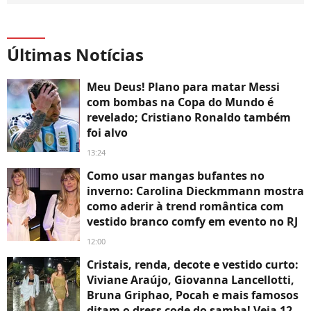
Últimas Notícias
Meu Deus! Plano para matar Messi
com bombas na Copa do Mundo é
revelado; Cristiano Ronaldo também
foi alvo
13:24
Como usar mangas bufantes no
inverno: Carolina Dieckmmann mostra
como aderir à trend romântica com
vestido branco comfy em evento no RJ
12:00
Cristais, renda, decote e vestido curto:
Viviane Araújo, Giovanna Lancellotti,
Bruna Griphao, Pocah e mais famosos
ditam o dress code do samba! Veja 12