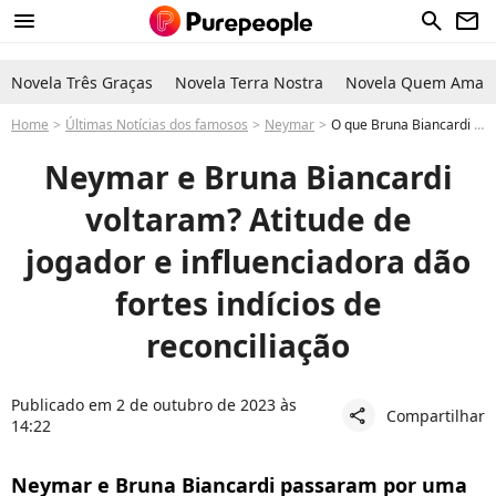
menu
search
newsletter
Novela Três Graças
Novela Terra Nostra
Novela Quem Ama C
Home
Últimas Notícias dos famosos
Neymar
O que Bruna Biancardi e do Neymar? Jogador e influenciadora dão fortes indícios de que reataram namoro
Neymar e Bruna Biancardi
voltaram? Atitude de
jogador e influenciadora dão
fortes indícios de
reconciliação
Publicado em 2 de outubro de 2023 às
Compartilhar
share
14:22
Neymar e Bruna Biancardi passaram por uma