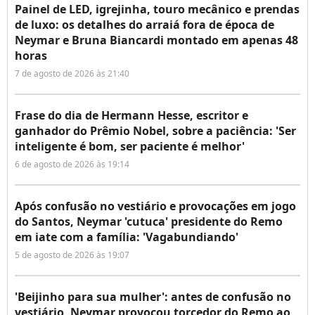
Painel de LED, igrejinha, touro mecânico e prendas
de luxo: os detalhes do arraiá fora de época de
Neymar e Bruna Biancardi montado em apenas 48
horas
7 de agosto de 2026 às 21:40
Frase do dia de Hermann Hesse, escritor e
ganhador do Prêmio Nobel, sobre a paciência: 'Ser
inteligente é bom, ser paciente é melhor'
6 de agosto de 2026 às 19:14
Após confusão no vestiário e provocações em jogo
do Santos, Neymar 'cutuca' presidente do Remo
em iate com a família: 'Vagabundiando'
5 de agosto de 2026 às 19:07
'Beijinho para sua mulher': antes de confusão no
vestiário, Neymar provocou torcedor do Remo ao