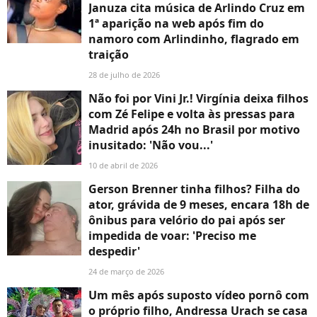
Januza cita música de Arlindo Cruz em
1ª aparição na web após fim do
namoro com Arlindinho, flagrado em
traição
28 de julho de 2026
Não foi por Vini Jr.! Virgínia deixa filhos
com Zé Felipe e volta às pressas para
Madrid após 24h no Brasil por motivo
inusitado: 'Não vou...'
10 de abril de 2026
Gerson Brenner tinha filhos? Filha do
ator, grávida de 9 meses, encara 18h de
ônibus para velório do pai após ser
impedida de voar: 'Preciso me
despedir'
24 de março de 2026
Um mês após suposto vídeo pornô com
o próprio filho, Andressa Urach se casa