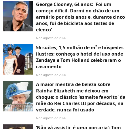
George Clooney, 64 anos: 'Foi um
começo difícil. Dormi no chão de um
armário por dois anos e, durante cinco
anos, fui de bicicleta aos testes de
elenco'
6 de agosto de 2026
56 suítes, 1,5 milhão de m² e hóspedes
ilustres: conheça o hotel de luxo onde
Zendaya e Tom Holland celebraram o
casamento
6 de agosto de 2026
A maior mentira de beleza sobre
Rainha Elizabeth me deixou em
choque: o clássico 'esmalte favorito' da
mãe do Rei Charles III por décadas, na
verdade, nunca foi usado
6 de agosto de 2026
‘Não vá assistir, é uma porcaria’: Tom