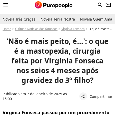
menu
search
newsletter
Novela Três Graças
Novela Terra Nostra
Novela Quem Ama C
Home
Últimas Notícias dos famosos
Virgínia Fonseca
O que é mastopexia, cirurgia feita por Virgínia Fonseca nos seios após gravidez do 3º filho? 'Não é mais...', diz influenciadora
'Não é mais peito, é...': o que
é a mastopexia, cirurgia
feita por Virgínia Fonseca
nos seios 4 meses após
gravidez do 3º filho?
Publicado em 7 de janeiro de 2025 às
Compartilhar
share
15:00
Virgínia Fonseca passou por um procedimento