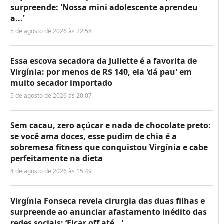
surpreende: 'Nossa mini adolescente aprendeu
a...'
5 de agosto de 2026 às 22:58
Essa escova secadora da Juliette é a favorita de
Virgínia: por menos de R$ 140, ela 'dá pau' em
muito secador importado
5 de agosto de 2026 às 20:07
Sem cacau, zero açúcar e nada de chocolate preto:
se você ama doces, esse pudim de chia é a
sobremesa fitness que conquistou Virgínia e cabe
perfeitamente na dieta
4 de agosto de 2026 às 15:49
Virgínia Fonseca revela cirurgia das duas filhas e
surpreende ao anunciar afastamento inédito das
redes sociais: ‘Ficar off até...’