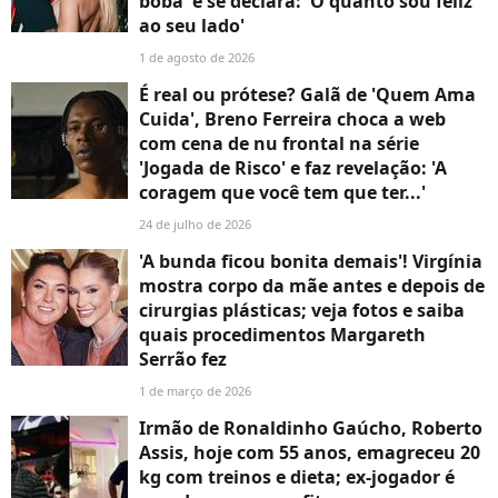
boba' e se declara: 'O quanto sou feliz
ao seu lado'
1 de agosto de 2026
É real ou prótese? Galã de 'Quem Ama
Cuida', Breno Ferreira choca a web
com cena de nu frontal na série
'Jogada de Risco' e faz revelação: 'A
coragem que você tem que ter...'
24 de julho de 2026
'A bunda ficou bonita demais'! Virgínia
mostra corpo da mãe antes e depois de
cirurgias plásticas; veja fotos e saiba
quais procedimentos Margareth
Serrão fez
1 de março de 2026
Irmão de Ronaldinho Gaúcho, Roberto
Assis, hoje com 55 anos, emagreceu 20
kg com treinos e dieta; ex-jogador é