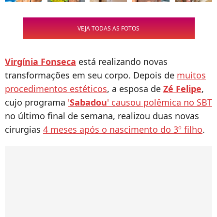
VEJA TODAS AS FOTOS
Virgínia Fonseca
está realizando novas
transformações em seu corpo. Depois de
muitos
procedimentos estéticos
, a esposa de
Zé Felipe
,
cujo programa
'
Sabadou
' causou polêmica no SBT
no último final de semana, realizou duas novas
cirurgias
4 meses após o nascimento do 3º filho
.