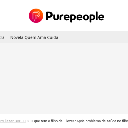
tra
Novela Quem Ama Cuida
er/Eliezer BBB 22
O que tem o filho de Eliezer? Após problema de saúde no filho bebê e situação del