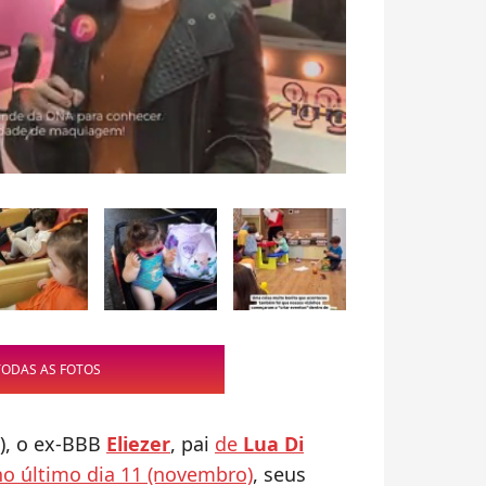
TODAS AS FOTOS
4), o ex-BBB
Eliezer
, pai
de
Lua Di
o último dia 11 (novembro)
, seus