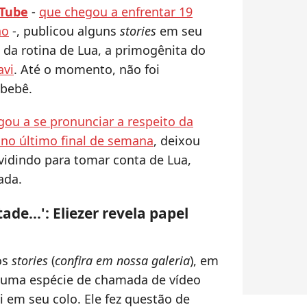
 Tube
-
que chegou a enfrentar 19
ho
-, publicou alguns
stories
em seu
to da rotina de Lua, a primogênita do
avi
. Até o momento, não foi
 bebê.
ou a se pronunciar a respeito da
 no último final de semana
, deixou
dividindo para tomar conta de Lua,
ada.
de...': Eliezer revela papel
os
stories
(
confira em nossa galeria
), em
r uma espécie de chamada de vídeo
i em seu colo. Ele fez questão de