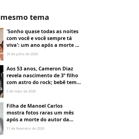
o mesmo tema
'Sonho quase todas as noites
com você e você sempre tá
viva': um ano após a morte de
Preta Gil, filho único da
20 de julho de 2026
cantora, Francisco Gil,
mostra fotos raras em família
Aos 53 anos, Cameron Diaz
e abre coração em post
revela nascimento de 3º filho
comovente
com astro do rock; bebê tem
nome pouco comum com
5 de maio de 2026
significado especial
Filha de Manoel Carlos
mostra fotos raras um mês
após a morte do autor da
Globo e revela estado de
11 de fevereiro de 2026
saúde da mãe, viúva após 47