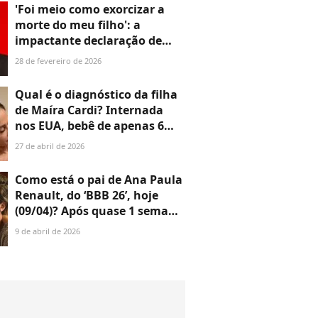
anos juntos: 'Muitos
'Foi meio como exorcizar a
imaginavam que ela iria
morte do meu filho': a
desmoronar'
impactante declaração de
Dennis Carvalho envolvendo
28 de fevereiro de 2026
tragédia do filho gêmeo com
Christiane Torloni e cena de
Qual é o diagnóstico da filha
novela da Globo
de Maíra Cardi? Internada
nos EUA, bebê de apenas 6
meses tem estado de saúde
27 de abril de 2026
atualizado e influenciadora
pede orações na web
Como está o pai de Ana Paula
Renault, do ‘BBB 26’, hoje
(09/04)? Após quase 1 semana
internado, família revela
9 de abril de 2026
estado de saúde: 'Ele está...'