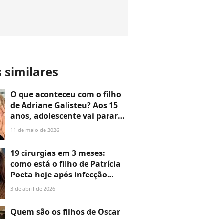
s similares
O que aconteceu com o filho
de Adriane Galisteu? Aos 15
anos, adolescente vai parar
no hospital e apresentadora
11 de maio de 2026
revela: 'Veio fazer
ressonância'
19 cirurgias em 3 meses:
como está o filho de Patrícia
Poeta hoje após infecção
grave? Felipe Poeta atualiza
3 de abril de 2026
estado de saúde.
'Conseguindo caminhar'
Quem são os filhos de Oscar