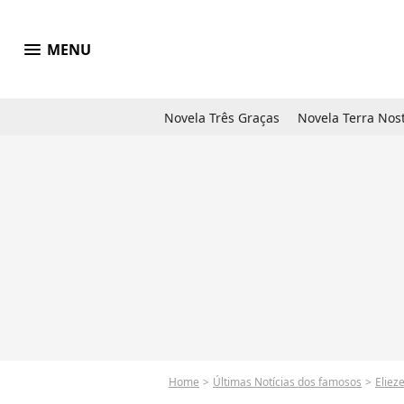
menu
MENU
Novela Três Graças
Novela Terra Nos
Home
Últimas Notícias dos famosos
Eliez