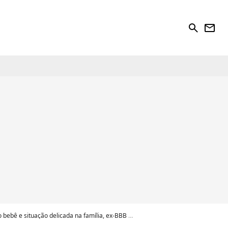
search
newsletter
icada na família, ex-BBB revela pessoa com papel fundamental