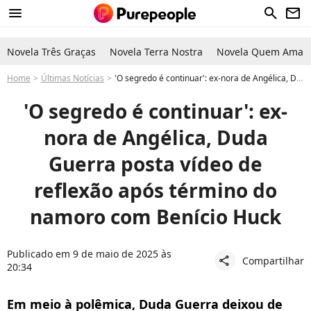
menu
search
newsletter
Novela Três Graças
Novela Terra Nostra
Novela Quem Ama C
Home
Últimas Notícias
'O segredo é continuar': ex-nora de Angélica, Duda Guerra posta vídeo de reflexão após término do namoro com Benício Huck
'O segredo é continuar': ex-
nora de Angélica, Duda
Guerra posta vídeo de
reflexão após término do
namoro com Benício Huck
Publicado em 9 de maio de 2025 às
Compartilhar
share
20:34
Em meio à polêmica, Duda Guerra deixou de