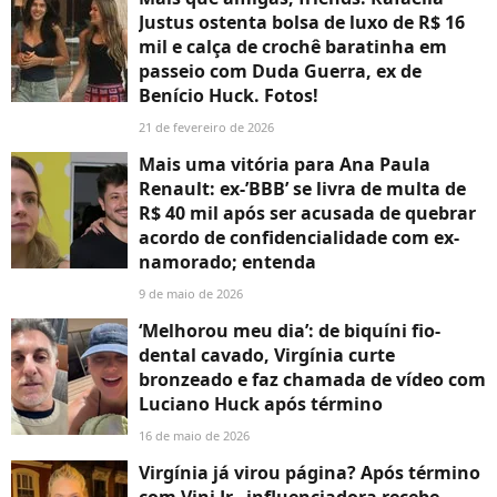
Justus ostenta bolsa de luxo de R$ 16
mil e calça de crochê baratinha em
passeio com Duda Guerra, ex de
Benício Huck. Fotos!
21 de fevereiro de 2026
Mais uma vitória para Ana Paula
Renault: ex-’BBB’ se livra de multa de
R$ 40 mil após ser acusada de quebrar
acordo de confidencialidade com ex-
namorado; entenda
9 de maio de 2026
‘Melhorou meu dia’: de biquíni fio-
dental cavado, Virgínia curte
bronzeado e faz chamada de vídeo com
Luciano Huck após término
16 de maio de 2026
Virgínia já virou página? Após término
com Vini Jr., influenciadora recebe