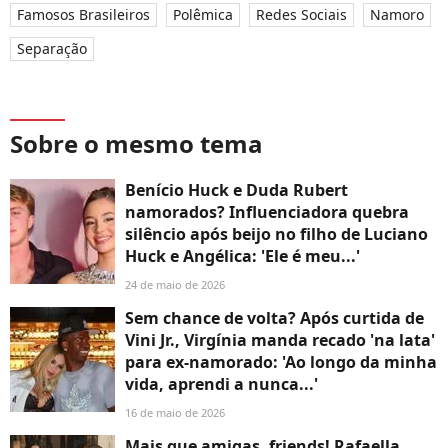
Famosos Brasileiros
Polêmica
Redes Sociais
Namoro
Separação
Sobre o mesmo tema
Benício Huck e Duda Rubert
namorados? Influenciadora quebra
silêncio após beijo no filho de Luciano
Huck e Angélica: 'Ele é meu...'
24 de maio de 2026
Sem chance de volta? Após curtida de
Vini Jr., Virgínia manda recado 'na lata'
para ex-namorado: 'Ao longo da minha
vida, aprendi a nunca...'
16 de maio de 2026
Mais que amigas, friends! Rafaella