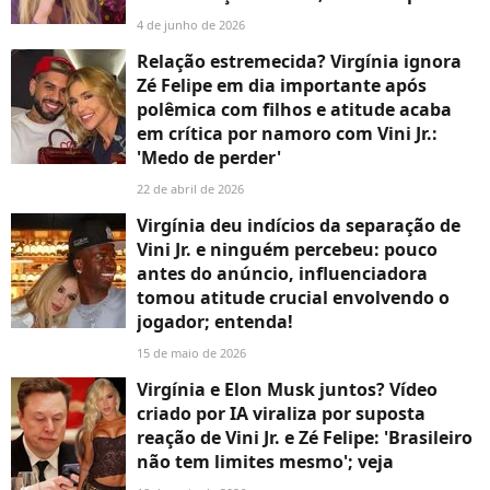
4 de junho de 2026
Relação estremecida? Virgínia ignora
Zé Felipe em dia importante após
polêmica com filhos e atitude acaba
em crítica por namoro com Vini Jr.:
'Medo de perder'
22 de abril de 2026
Virgínia deu indícios da separação de
Vini Jr. e ninguém percebeu: pouco
antes do anúncio, influenciadora
tomou atitude crucial envolvendo o
jogador; entenda!
15 de maio de 2026
Virgínia e Elon Musk juntos? Vídeo
criado por IA viraliza por suposta
reação de Vini Jr. e Zé Felipe: 'Brasileiro
não tem limites mesmo'; veja