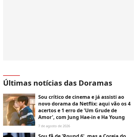
Últimas notícias das Doramas
Sou crítico de cinema e já assisti ao
novo dorama da Netflix: aqui vão os 4
acertos e 1 erro de 'Um Grude de
Amor', com Jung Hae-in e Ha Young
7 de agosto de 2026
Sou fã de 'Round 6', mas a Coreia do