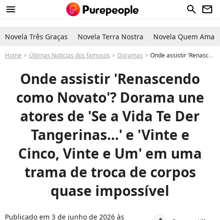
menu
search
newsletter
Novela Três Graças
Novela Terra Nostra
Novela Quem Ama C
Home
Últimas Notícias dos famosos
Doramas
Onde assistir 'Renascendo como Novato'? Dorama une atores de 'Se a Vida Te Der Tangerinas...' e 'Vinte e Cinco, Vinte e Um' em uma trama viciante
Onde assistir 'Renascendo
como Novato'? Dorama une
atores de 'Se a Vida Te Der
Tangerinas...' e 'Vinte e
Cinco, Vinte e Um' em uma
trama de troca de corpos
quase impossível
Publicado em 3 de junho de 2026 às