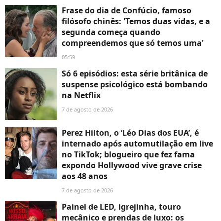
Frase do dia de Confúcio, famoso
filósofo chinês: 'Temos duas vidas, e a
segunda começa quando
compreendemos que só temos uma'
05:59
Só 6 episódios: esta série britânica de
suspense psicológico está bombando
na Netflix
7 de agosto de 2026
Perez Hilton, o ‘Léo Dias dos EUA’, é
internado após automutilação em live
no TikTok; blogueiro que fez fama
expondo Hollywood vive grave crise
aos 48 anos
7 de agosto de 2026
Painel de LED, igrejinha, touro
mecânico e prendas de luxo: os