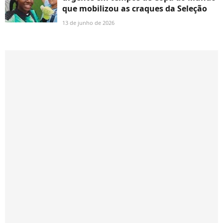
que mobilizou as craques da Seleção
13 de junho de 2026