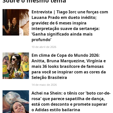
Sobre o mesmo tema
Entrevista | Tiago Iorc une forças com
Lauana Prado em dueto inédito;
gravidez de 6 meses inspira
interpretação suave da sertaneja:
‘Ganha significado ainda mais
profundo’
10 de abril de 2026
Em clima de Copa do Mundo 2026:
Anitta, Bruna Marquezine, Virgínia e
mais 36 looks brasilcore de famosas
para você se inspirar com as cores da
Seleção Brasileira
14 de maio de 2026
Achei na Shein: o tênis cor 'boto cor-de-
rosa' que parece sapatilha de dança,
está com desconto e promete superar
o Adidas estilo bailarina