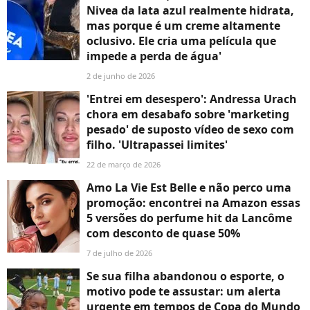
Nivea da lata azul realmente hidrata,
mas porque é um creme altamente
oclusivo. Ele cria uma película que
impede a perda de água'
2 de junho de 2026
'Entrei em desespero': Andressa Urach
chora em desabafo sobre 'marketing
pesado' de suposto vídeo de sexo com
filho. 'Ultrapassei limites'
22 de março de 2026
Amo La Vie Est Belle e não perco uma
promoção: encontrei na Amazon essas
5 versões do perfume hit da Lancôme
com desconto de quase 50%
7 de julho de 2026
Se sua filha abandonou o esporte, o
motivo pode te assustar: um alerta
urgente em tempos de Copa do Mundo