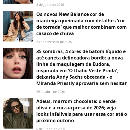
2 de julho de 2026
Os novos New Balance cor de
manteiga queimada com detalhes 'cor
de torrada' que melhor combinam com
casaco de chuva
23 de fevereiro de 2026
35 sombras, 4 cores de batom líquido e
até caneta delineadora bordô: a nova
linha de maquiagem da Eudora,
inspirada em 'O Diabo Veste Prada',
deixaria Andy Sachs obcecada - e
Miranda Priestly aprovaria sem hesitar
29 de abril de 2026
Adeus, marrom chocolate: o verde-
oliva é a cor-surpresa de 2026; veja
looks infalíveis para usar essa cor até o
próximo outono
5 de junho de 2026