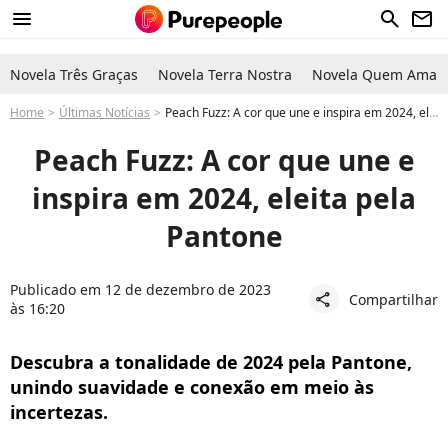
menu
search
newsletter
Novela Três Graças
Novela Terra Nostra
Novela Quem Ama C
Home
Últimas Notícias
Peach Fuzz: A cor que une e inspira em 2024, eleita pela Pantone
Peach Fuzz: A cor que une e
inspira em 2024, eleita pela
Pantone
Publicado em 12 de dezembro de 2023
Compartilhar
share
às 16:20
Descubra a tonalidade de 2024 pela Pantone,
unindo suavidade e conexão em meio às
incertezas.