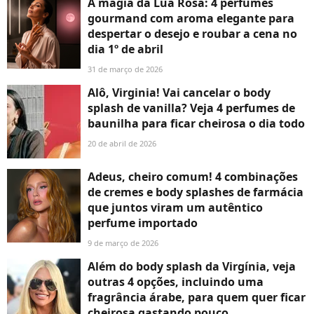
A magia da Lua Rosa: 4 perfumes
gourmand com aroma elegante para
despertar o desejo e roubar a cena no
dia 1º de abril
31 de março de 2026
Alô, Virginia! Vai cancelar o body
splash de vanilla? Veja 4 perfumes de
baunilha para ficar cheirosa o dia todo
20 de abril de 2026
Adeus, cheiro comum! 4 combinações
de cremes e body splashes de farmácia
que juntos viram um autêntico
perfume importado
9 de março de 2026
Além do body splash da Virgínia, veja
outras 4 opções, incluindo uma
fragrância árabe, para quem quer ficar
cheirosa gastando pouco