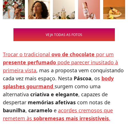
VEJA TODAS AS FOTOS
Trocar o tradicional
ovo de chocolate
por um
presente perfumado
pode parecer inusitado à
primeira vista
, mas a proposta vem conquistando
cada vez mais espaço. Nesta
Páscoa
, os
body
splashes gourmand
surgem como uma
alternativa
criativa e elegante
, capazes de
despertar
memórias afetivas
com notas de
baunilha
,
caramelo
e
acordes cremosos que
remetem às
sobremesas mais irresistíveis
.