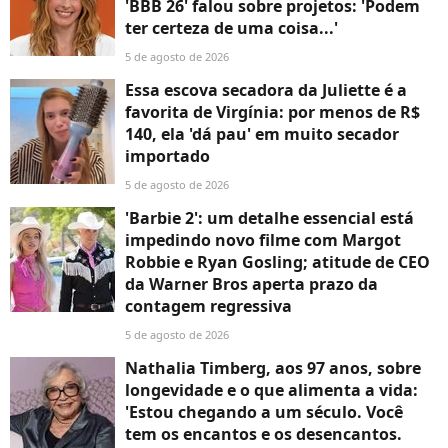
'BBB 26' falou sobre projetos: 'Podem
ter certeza de uma coisa...'
5 de agosto de 2026
Essa escova secadora da Juliette é a
favorita de Virgínia: por menos de R$
140, ela 'dá pau' em muito secador
importado
5 de agosto de 2026
'Barbie 2': um detalhe essencial está
impedindo novo filme com Margot
Robbie e Ryan Gosling; atitude de CEO
da Warner Bros aperta prazo da
contagem regressiva
5 de agosto de 2026
Nathalia Timberg, aos 97 anos, sobre
longevidade e o que alimenta a vida:
'Estou chegando a um século. Você
tem os encantos e os desencantos.