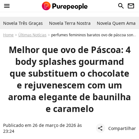
menu
search
newsletter
Novela Três Graças
Novela Terra Nostra
Novela Quem Ama C
Home
Últimas Notícias
perfumes femininos baratos ovo de páscoa sonic cacau show Melhor que ovo de Páscoa: 4 body splashes gourmand que substituem o chocolate e rejuvenescem com um aroma elegante de baunilha e caramelo
Melhor que ovo de Páscoa: 4
body splashes gourmand
que substituem o chocolate
e rejuvenescem com um
aroma elegante de baunilha
e caramelo
Publicado em 26 de março de 2026 às
Compartilhar
share
23:24