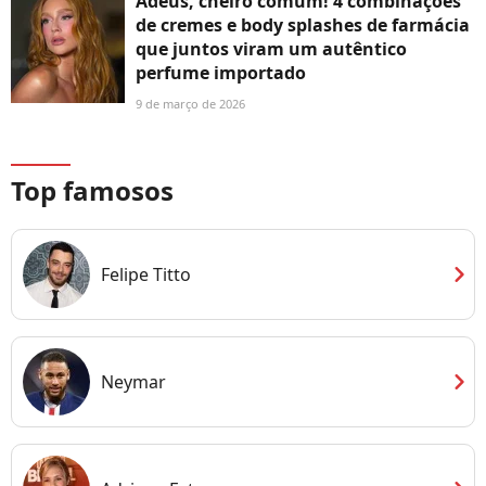
Adeus, cheiro comum! 4 combinações
de cremes e body splashes de farmácia
que juntos viram um autêntico
perfume importado
9 de março de 2026
Top famosos
chevron_right
Felipe Titto
chevron_right
Neymar