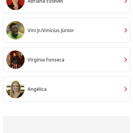
chevron_right
Adriana Esteves
chevron_right
Vini Jr./Vinícius Júnior
chevron_right
Virgínia Fonseca
chevron_right
Angélica