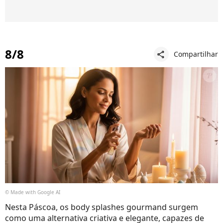
8/8
Compartilhar
share
© Made with Google AI
Nesta Páscoa, os body splashes gourmand surgem
como uma alternativa criativa e elegante, capazes de