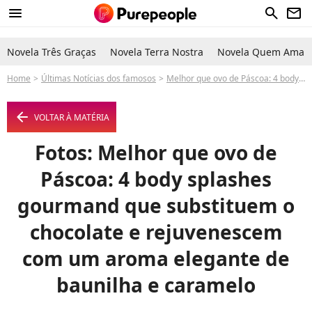
menu
search
newsletter
Novela Três Graças
Novela Terra Nostra
Novela Quem Ama C
Home
Últimas Notícias dos famosos
Melhor que ovo de Páscoa: 4 body splashes gourmand que substituem o chocolate e rejuvenescem com um aroma elegante de baunilha e caramelo
arrow_left
VOLTAR À MATÉRIA
Fotos: Melhor que ovo de
Páscoa: 4 body splashes
gourmand que substituem o
chocolate e rejuvenescem
com um aroma elegante de
baunilha e caramelo