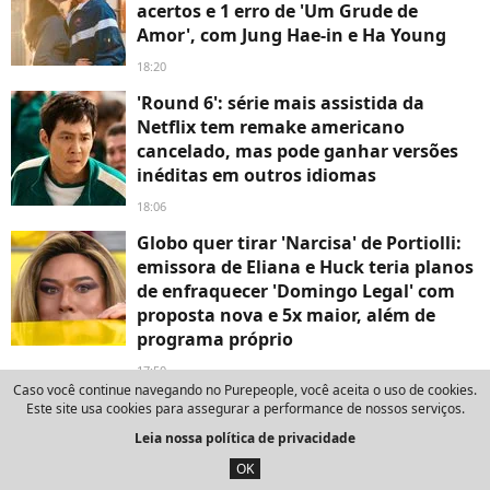
acertos e 1 erro de 'Um Grude de
Amor', com Jung Hae-in e Ha Young
18:20
'Round 6': série mais assistida da
Netflix tem remake americano
cancelado, mas pode ganhar versões
inéditas em outros idiomas
18:06
Globo quer tirar 'Narcisa' de Portiolli:
emissora de Eliana e Huck teria planos
de enfraquecer 'Domingo Legal' com
proposta nova e 5x maior, além de
programa próprio
17:50
Caso você continue navegando no Purepeople, você aceita o uso de cookies.
Anitta engata romance com ator que
Este site usa cookies para assegurar a performance de nossos serviços.
já foi apontado como affair de Bruna
Leia nossa política de privacidade
Marquezine; saiba quem é!
OK
17:40