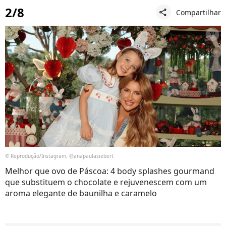
2/8
Compartilhar
share
© Reprodução/Instagram, @anapaulasiebert
Melhor que ovo de Páscoa: 4 body splashes gourmand
que substituem o chocolate e rejuvenescem com um
aroma elegante de baunilha e caramelo