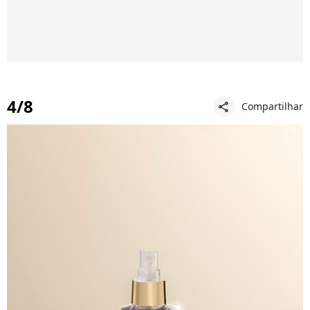
4/8
Compartilhar
share