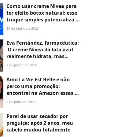
o usa no inverno até hoje
Como usar creme Nivea para
ter efeito botox natural: esse
truque simples potencializa a
fórmula
10 de junho de 2026
Eva Fernández, farmacêutica:
'O creme Nivea da lata azul
realmente hidrata, mas
porque é um creme
2 de junho de 2026
altamente oclusivo. Ele cria
uma película que impede a
Amo La Vie Est Belle e não
perda de água'
perco uma promoção:
encontrei na Amazon essas 5
versões do perfume hit da
7 de julho de 2026
Lancôme com desconto de
quase 50%
Parei de usar secador por
preguiça: após 2 anos, meu
cabelo mudou totalmente