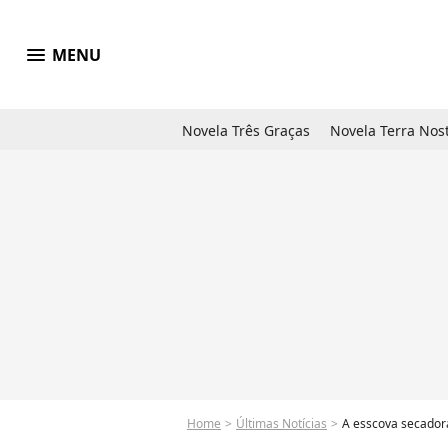
menu
MENU
Novela Três Graças
Novela Terra Nos
Home
Últimas Notícias
A esscova secadora