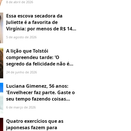
os sentidos, mental e físico. E
8 de abril de 2026
também faz parte de quem eu
sou hoje. É um cuidado
Essa escova secadora da
comigo mesma'
Juliette é a favorita de
Virgínia: por menos de R$ 140,
ela 'dá pau' em muito secador
5 de agosto de 2026
importado
A lição que Tolstói
compreendeu tarde: ‘O
segredo da felicidade não é
fazer sempre o que se quer,
24 de junho de 2026
mas querer sempre o que se
faz’
Luciana Gimenez, 56 anos:
'Envelhecer faz parte. Gaste o
seu tempo fazendo coisas
boas para sua saúde.
6 de março de 2026
Colágeno você tem, não
precisa colocar mais'
Quatro exercícios que as
japonesas fazem para