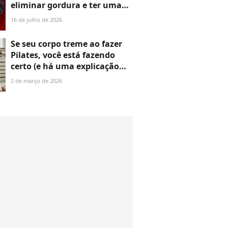
eliminar gordura e ter uma
barriga lisa: você pode fazer
16 de julho de 2026
em casa em 10 minutos
Se seu corpo treme ao fazer
Pilates, você está fazendo
certo (e há uma explicação
científica para essa reação)
2 de março de 2026