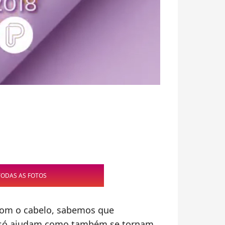
TODAS AS FOTOS
com o cabelo, sabemos que
 só ajudam como também se tornam