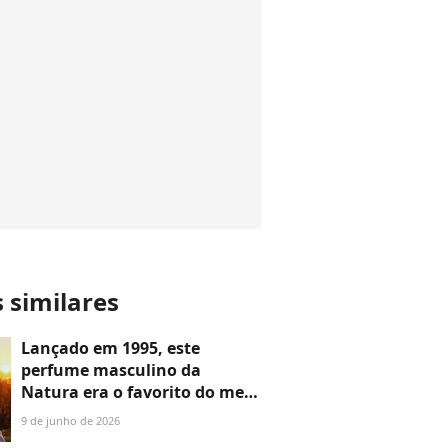
s similares
Lançado em 1995, este
perfume masculino da
Natura era o favorito do meu
pai por ser intenso e
9 de junho de 2026
conquistou a minha mãe, que