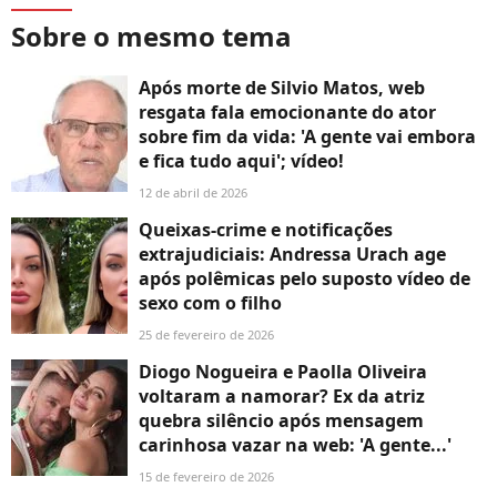
Sobre o mesmo tema
Após morte de Silvio Matos, web
resgata fala emocionante do ator
sobre fim da vida: 'A gente vai embora
e fica tudo aqui'; vídeo!
12 de abril de 2026
Queixas-crime e notificações
extrajudiciais: Andressa Urach age
após polêmicas pelo suposto vídeo de
sexo com o filho
25 de fevereiro de 2026
Diogo Nogueira e Paolla Oliveira
voltaram a namorar? Ex da atriz
quebra silêncio após mensagem
carinhosa vazar na web: 'A gente...'
15 de fevereiro de 2026