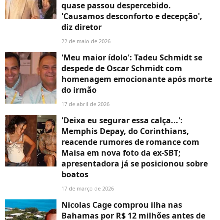
quase passou despercebido.
'Causamos desconforto e decepção',
diz diretor
22 de maio de 2026
'Meu maior ídolo': Tadeu Schmidt se
despede de Oscar Schmidt com
homenagem emocionante após morte
do irmão
17 de abril de 2026
'Deixa eu segurar essa calça...':
Memphis Depay, do Corinthians,
reacende rumores de romance com
Maisa em nova foto da ex-SBT;
apresentadora já se posicionou sobre
boatos
17 de março de 2026
Nicolas Cage comprou ilha nas
Bahamas por R$ 12 milhões antes de