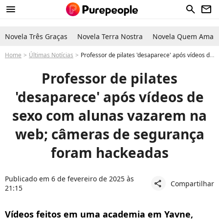
menu
search
newsletter
Novela Três Graças
Novela Terra Nostra
Novela Quem Ama C
Home
Últimas Notícias
Professor de pilates 'desaparece' após vídeos de sexo com alunas vazarem na web; câmeras de segurança foram hackeadas
Professor de pilates
'desaparece' após vídeos de
sexo com alunas vazarem na
web; câmeras de segurança
foram hackeadas
Publicado em 6 de fevereiro de 2025 às
Compartilhar
share
21:15
Vídeos feitos em uma academia em Yavne,