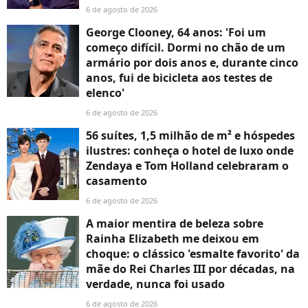
6 de agosto de 2026
George Clooney, 64 anos: 'Foi um
começo difícil. Dormi no chão de um
armário por dois anos e, durante cinco
anos, fui de bicicleta aos testes de
elenco'
6 de agosto de 2026
56 suítes, 1,5 milhão de m² e hóspedes
ilustres: conheça o hotel de luxo onde
Zendaya e Tom Holland celebraram o
casamento
6 de agosto de 2026
A maior mentira de beleza sobre
Rainha Elizabeth me deixou em
choque: o clássico 'esmalte favorito' da
mãe do Rei Charles III por décadas, na
verdade, nunca foi usado
6 de agosto de 2026