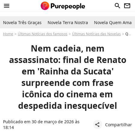
menu
search
newsletter
Novela Três Graças
Novela Terra Nostra
Novela Quem Ama C
Home
Últimas Notícias dos famosos
Últimas Notícias das Novelas
Qual é o final de Renato na novela 'Rainha da Sucata'? Vilão tem morte trágica em explosão e cena faz homenagem a clássico do cinema
Nem cadeia, nem
assassinato: final de Renato
em 'Rainha da Sucata'
surpreende com frase
icônica do cinema em
despedida inesquecível
Publicado em 30 de março de 2026 às
Compartilhar
share
18:14