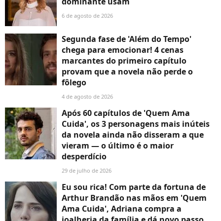
dominante usam
6 de agosto de 2026
Segunda fase de 'Além do Tempo'
chega para emocionar! 4 cenas
marcantes do primeiro capítulo
provam que a novela não perde o
fôlego
4 de agosto de 2026
Após 60 capítulos de 'Quem Ama
Cuida', os 3 personagens mais inúteis
da novela ainda não disseram a que
vieram — o último é o maior
desperdício
29 de julho de 2026
Eu sou rica! Com parte da fortuna de
Arthur Brandão nas mãos em 'Quem
Ama Cuida', Adriana compra a
joalheria da família e dá novo passo