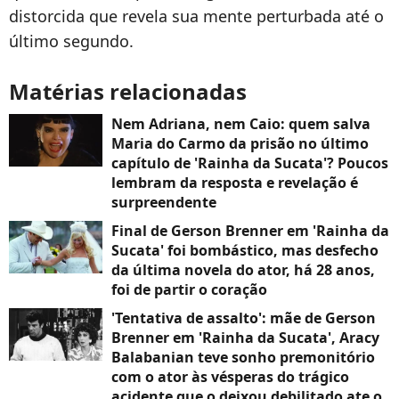
distorcida que revela sua mente perturbada até o
último segundo.
Matérias relacionadas
Nem Adriana, nem Caio: quem salva
Maria do Carmo da prisão no último
capítulo de 'Rainha da Sucata'? Poucos
lembram da resposta e revelação é
surpreendente
Final de Gerson Brenner em 'Rainha da
Sucata' foi bombástico, mas desfecho
da última novela do ator, há 28 anos,
foi de partir o coração
'Tentativa de assalto': mãe de Gerson
Brenner em 'Rainha da Sucata', Aracy
Balabanian teve sonho premonitório
com o ator às vésperas do trágico
acidente que o deixou debilitado ate o