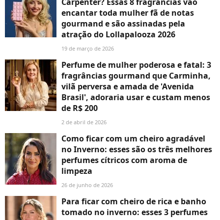
Carpenter? Essas 8 fragrâncias vão
encantar toda mulher fã de notas
gourmand e são assinadas pela
atração do Lollapalooza 2026
19 de março de 2026
Perfume de mulher poderosa e fatal: 3
fragrâncias gourmand que Carminha,
vilã perversa e amada de 'Avenida
Brasil', adoraria usar e custam menos
de R$ 200
2 de abril de 2026
Como ficar com um cheiro agradável
no Inverno: esses são os três melhores
perfumes cítricos com aroma de
limpeza
26 de junho de 2026
Para ficar com cheiro de rica e banho
tomado no inverno: esses 3 perfumes