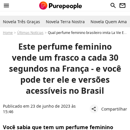
menu
search
newsletter
Novela Três Graças
Novela Terra Nostra
Novela Quem Ama C
Home
Últimas Notícias
Qual perfume feminino brasileiro imita La Vie Est Belle? Descubra versões acessíveis do perfume importado
Este perfume feminino
vende um frasco a cada 30
segundos na França - e você
pode ter ele e versões
acessíveis no Brasil
Publicado em 23 de junho de 2023 às
Compartilhar
share
15:46
Você sabia que tem um perfume feminino