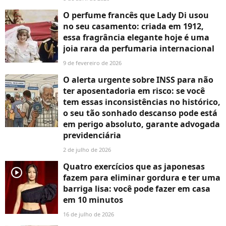
O perfume francês que Lady Di usou
no seu casamento: criada em 1912,
essa fragrância elegante hoje é uma
joia rara da perfumaria internacional
9 de fevereiro de 2026
O alerta urgente sobre INSS para não
ter aposentadoria em risco: se você
tem essas inconsistências no histórico,
o seu tão sonhado descanso pode está
em perigo absoluto, garante advogada
previdenciária
2 de julho de 2026
Quatro exercícios que as japonesas
player2
fazem para eliminar gordura e ter uma
barriga lisa: você pode fazer em casa
em 10 minutos
16 de julho de 2026