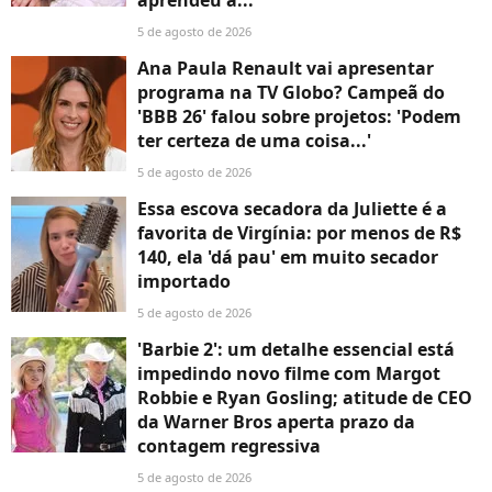
aprendeu a...'
5 de agosto de 2026
Ana Paula Renault vai apresentar
programa na TV Globo? Campeã do
'BBB 26' falou sobre projetos: 'Podem
ter certeza de uma coisa...'
5 de agosto de 2026
Essa escova secadora da Juliette é a
favorita de Virgínia: por menos de R$
140, ela 'dá pau' em muito secador
importado
5 de agosto de 2026
'Barbie 2': um detalhe essencial está
impedindo novo filme com Margot
Robbie e Ryan Gosling; atitude de CEO
da Warner Bros aperta prazo da
contagem regressiva
5 de agosto de 2026