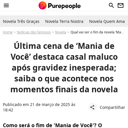
menu
search
newsletter
Novela Três Graças
Novela Terra Nostra
Novela Quem Ama C
Home
Notícias dos famosos
Novela
Qual vai ser o fim da novela ‘Mania de Você’? Sem mistério, última cena da novela envolve ridículo casal e filha após gravidez inesperada
Última cena de ‘Mania de
Você’ destaca casal maluco
após gravidez inesperada;
saiba o que acontece nos
momentos finais da novela
Publicado em 21 de março de 2025 às
Compartilhar
share
18:42
Como será o fim de 'Mania de Você'? O