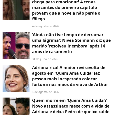
chega para emocionar! 4 cenas
marcantes do primeiro capítulo
provam que a novela não perde o
fôlego
4 de agosto de 2026
'Ainda não tive tempo de derramar
uma lágrima': Nivea Stelmann diz que
marido 'resolveu ir embora' após 14
anos de casamento
31 de julho de 2026
Adriana rica! A maior reviravolta de
agosto em 'Quem Ama Cuida' faz
pessoa mais inesperada colocar
fortuna nas mãos da viúva de Arthur
4 de agosto de 2026
Quem morre em 'Quem Ama Cuida'?
Novo assassinato mexe com a vida de
Adriana e deixa Pedro de queixo caído