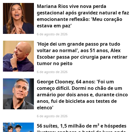
Mariana Rios vive nova perda
gestacional após gravidez natural e faz
emocionante reflexão: 'Meu coração
estava em paz'
6 de agosto de 2026
'Hoje dei um grande passo pra tudo
voltar ao normal', aos 51 anos, Alex
Escobar passa por cirurgia para retirar
tumor no peito
6 de agosto de 2026
George Clooney, 64 anos: 'Foi um
começo difícil. Dormi no chão de um
armário por dois anos e, durante cinco
anos, fui de bicicleta aos testes de
elenco'
6 de agosto de 2026
56 suítes, 1,5 milhão de m² e hóspedes