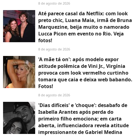
8 de agosto de 2026
Até parece casal da Netflix: com look
preto chic, Luana Maia, irmã de Bruna
Marquezine, beija muito o namorado
Lucca Picon em evento no Rio. Veja
fotos!
8 de agosto de 2026
'A mãe tá on': após modelo expor
atitude polêmica de Vini Jr., Virgínia
provoca com look vermelho curtinho
tomara que caia e deixa web babando.
Fotos!
8 de agosto de 2026
'Dias difíceis' e 'choque': desabafo de
Isabella Arantes após perda do
primeiro filho emociona; em carta
aberta, influenciadora revela atitude
impressionante de Gabriel Medina