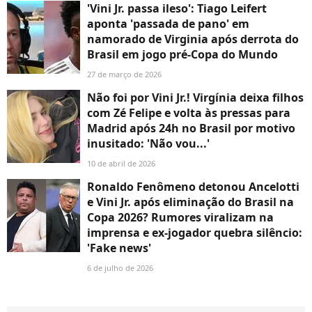
'Vini Jr. passa ileso': Tiago Leifert
aponta 'passada de pano' em
namorado de Virginia após derrota do
Brasil em jogo pré-Copa do Mundo
27 de março de 2026
Não foi por Vini Jr.! Virgínia deixa filhos
com Zé Felipe e volta às pressas para
Madrid após 24h no Brasil por motivo
inusitado: 'Não vou...'
10 de abril de 2026
Ronaldo Fenômeno detonou Ancelotti
e Vini Jr. após eliminação do Brasil na
Copa 2026? Rumores viralizam na
imprensa e ex-jogador quebra silêncio:
'Fake news'
6 de julho de 2026