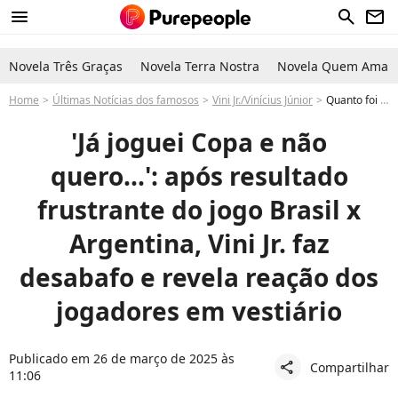
menu
search
newsletter
Novela Três Graças
Novela Terra Nostra
Novela Quem Ama C
Home
Últimas Notícias dos famosos
Vini Jr./Vinícius Júnior
Quanto foi o jogo do Brasil-Argentina ontem? Após resultado vergonhoso da competição, Vini Jr. faz importante desabafo e revelação sobre jogadores: 'Não quero perder...'
'Já joguei Copa e não
quero...': após resultado
frustrante do jogo Brasil x
Argentina, Vini Jr. faz
desabafo e revela reação dos
jogadores em vestiário
Publicado em 26 de março de 2025 às
Compartilhar
share
11:06