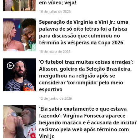
em vídeo; veja!
16 de julho de 2026
Separação de Virgínia e Vini Jr.: uma
palavra de só oito letras foi a faísca
para discussão que culminou no
término às vésperas da Copa 2026
18 de maio de 2026
‘O futebol traz muitas coisas erradas’:
player2
Alisson, goleiro da Seleção Brasileira,
mergulhou na religião após se
considerar ‘corrompido’ pelo meio
esportivo
12 de junho de 2026
'Ela sabia exatamente o que estava
fazendo': Virgínia Fonseca aparece
beijando macaco e é acusada de incitar
racismo pela web após término com
Vini Jr.