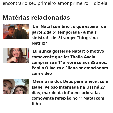
encontrar o seu primeiro amor primeiro.", diz ela.
Matérias relacionadas
'Um Natal sombrio': o que esperar da
parte 2 da 5ª temporada - a mais
sinistra! - de 'Stranger Things' na
Netflix?
'Eu nunca gostei de Natal': o motivo
comovente que fez Thaila Ayala
comprar sua 1ª árvore só aos 35 anos;
Paolla Oliveira e Eliana se emocionam
com vídeo
'Mesmo na dor, Deus permanece': com
Isabel Veloso internada na UTI há 27
dias, marido da influenciadora faz
comovente reflexão no 1º Natal com
filho