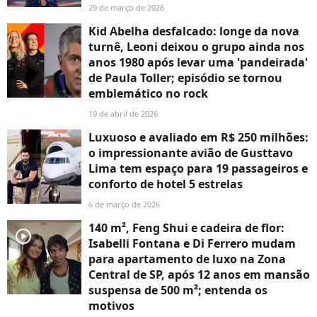
29 de março de 2026
Kid Abelha desfalcado: longe da nova
turnê, Leoni deixou o grupo ainda nos
anos 1980 após levar uma 'pandeirada'
de Paula Toller; episódio se tornou
emblemático no rock
19 de abril de 2026
Luxuoso e avaliado em R$ 250 milhões:
o impressionante avião de Gusttavo
Lima tem espaço para 19 passageiros e
conforto de hotel 5 estrelas
6 de março de 2026
140 m², Feng Shui e cadeira de flor:
player2
Isabelli Fontana e Di Ferrero mudam
para apartamento de luxo na Zona
Central de SP, após 12 anos em mansão
suspensa de 500 m²; entenda os
motivos