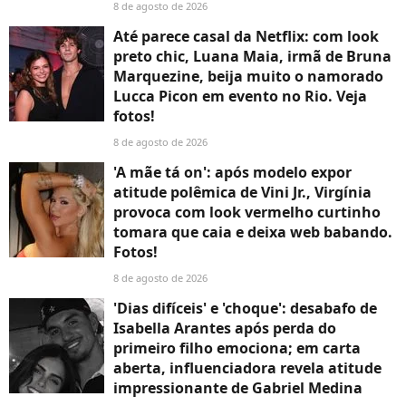
8 de agosto de 2026
Até parece casal da Netflix: com look
preto chic, Luana Maia, irmã de Bruna
Marquezine, beija muito o namorado
Lucca Picon em evento no Rio. Veja
fotos!
8 de agosto de 2026
'A mãe tá on': após modelo expor
atitude polêmica de Vini Jr., Virgínia
provoca com look vermelho curtinho
tomara que caia e deixa web babando.
Fotos!
8 de agosto de 2026
'Dias difíceis' e 'choque': desabafo de
Isabella Arantes após perda do
primeiro filho emociona; em carta
aberta, influenciadora revela atitude
impressionante de Gabriel Medina