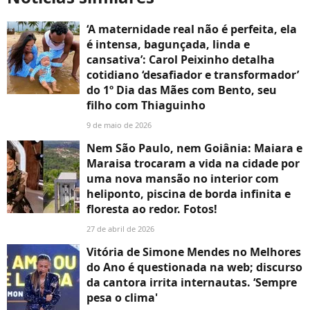
‘A maternidade real não é perfeita, ela
é intensa, bagunçada, linda e
cansativa’: Carol Peixinho detalha
cotidiano ‘desafiador e transformador’
do 1º Dia das Mães com Bento, seu
filho com Thiaguinho
9 de maio de 2026
Nem São Paulo, nem Goiânia: Maiara e
Maraisa trocaram a vida na cidade por
uma nova mansão no interior com
heliponto, piscina de borda infinita e
floresta ao redor. Fotos!
27 de abril de 2026
Vitória de Simone Mendes no Melhores
do Ano é questionada na web; discurso
da cantora irrita internautas. ‘Sempre
pesa o clima'