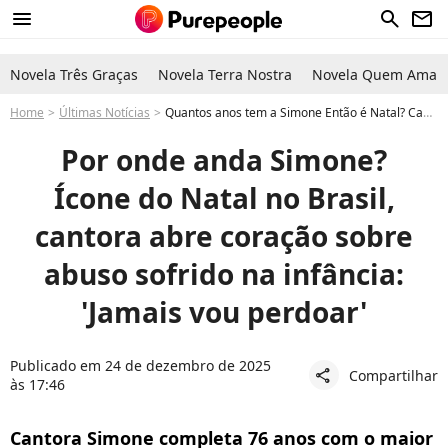
menu
search
newsletter
Novela Três Graças
Novela Terra Nostra
Novela Quem Ama C
Home
Últimas Notícias
Quantos anos tem a Simone Então é Natal? Cantora famosa sofreu abuso quando criança e hoje faz revelação chocante. Veja!
Por onde anda Simone?
Ícone do Natal no Brasil,
cantora abre coração sobre
abuso sofrido na infância:
'Jamais vou perdoar'
Publicado em 24 de dezembro de 2025
Compartilhar
share
às 17:46
Cantora Simone completa 76 anos com o maior