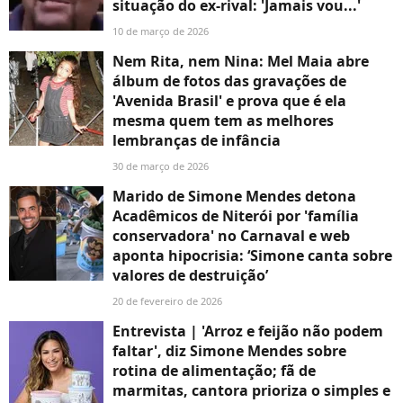
situação do ex-rival: 'Jamais vou...'
10 de março de 2026
Nem Rita, nem Nina: Mel Maia abre
álbum de fotos das gravações de
'Avenida Brasil' e prova que é ela
mesma quem tem as melhores
lembranças de infância
30 de março de 2026
Marido de Simone Mendes detona
Acadêmicos de Niterói por 'família
conservadora' no Carnaval e web
aponta hipocrisia: ‘Simone canta sobre
valores de destruição’
20 de fevereiro de 2026
Entrevista | 'Arroz e feijão não podem
faltar', diz Simone Mendes sobre
rotina de alimentação; fã de
marmitas, cantora prioriza o simples e