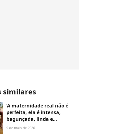
s similares
‘A maternidade real não é
perfeita, ela é intensa,
bagunçada, linda e
cansativa’: Carol Peixinho
9 de maio de 2026
detalha cotidiano ‘desafiador