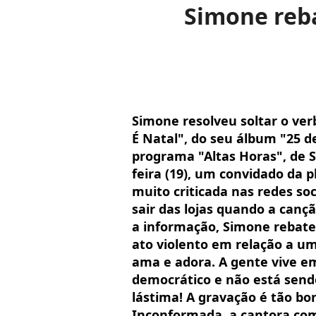
Simone reba
Simone resolveu soltar o ver
É Natal", do seu álbum "25 
programa "Altas Horas", de 
feira (19), um convidado da 
muito criticada nas redes so
sair das lojas quando a can
a informação, Simone rebate
ato violento em relação a um
ama e adora. A gente vive e
democrático e não está sendo
lástima! A gravação é tão boni
Inconformada, a cantora com