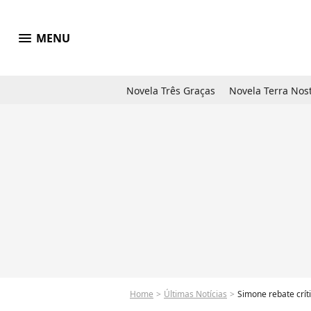
menu
MENU
Novela Três Graças
Novela Terra Nos
Home
Últimas Notícias
Simone rebate críti