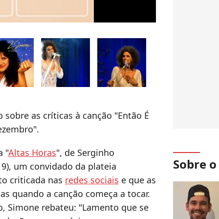
o sobre as críticas à canção "Então É
ezembro".
 "
Altas Horas
", de Serginho
Sobre 
19), um convidado da plateia
o criticada nas
redes sociais
e que as
jas quando a canção começa a tocar.
, Simone rebateu: "Lamento que se