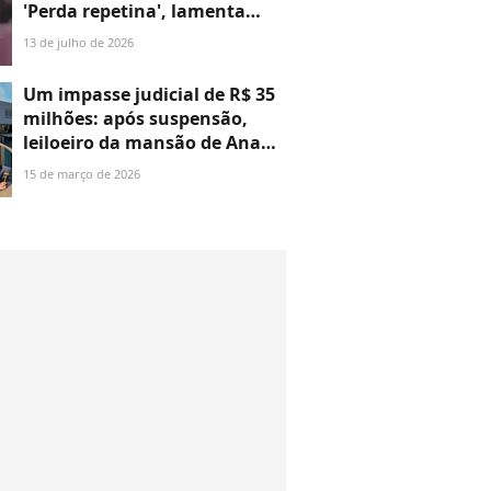
'Perda repetina', lamenta
família; entenda tratamento
13 de julho de 2026
raro do famoso contra câncer
no sangue
Um impasse judicial de R$ 35
milhões: após suspensão,
leiloeiro da mansão de Ana
Hickmann e Alexandre Correa
15 de março de 2026
rebate críticas da
apresentadora e revela
bastidores curiosos do setor