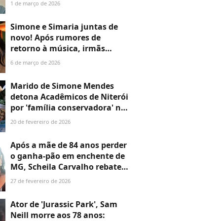
após morte da
1 de março de 2026
influenciadora: 'Dentro de
nós'
Simone e Simaria juntas de
novo! Após rumores de
retorno à música, irmãs
surgem com looks bem
6 de março de 2026
diferentes no aniversário de
Zaya, filha de Simone
Marido de Simone Mendes
detona Acadêmicos de Niterói
por 'família conservadora' no
Carnaval e web aponta
20 de fevereiro de 2026
hipocrisia: ‘Simone canta
sobre valores de destruição’
Após a mãe de 84 anos perder
o ganha-pão em enchente de
MG, Scheila Carvalho rebate
críticas e explica por que a
27 de fevereiro de 2026
idosa trabalha: ‘O mundo
anda doente’
Ator de 'Jurassic Park', Sam
Neill morre aos 78 anos: