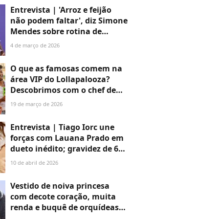
e transformador’ do 1º Dia
Entrevista | 'Arroz e feijão
das Mães com Bento, seu
não podem faltar', diz Simone
filho com Thiaguinho
Mendes sobre rotina de
alimentação; fã de marmitas,
4 de março de 2026
cantora prioriza o simples e
fecha parceria inédita com
O que as famosas comem na
Tupperware
área VIP do Lollapalooza?
Descobrimos com o chef de
cozinha esses 6 detalhes do
19 de março de 2026
cardápio exclusivo de 21
menus, 7 estações e milhares
Entrevista | Tiago Iorc une
de pratos por noite
forças com Lauana Prado em
dueto inédito; gravidez de 6
meses inspira interpretação
10 de abril de 2026
suave da sertaneja: ‘Ganha
significado ainda mais
Vestido de noiva princesa
profundo’
com decote coração, muita
renda e buquê de orquídeas:
noiva de Xande de Pilares,