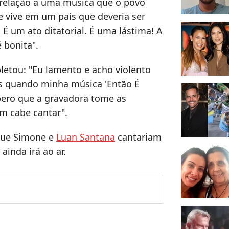
 relação a uma música que o povo
e vive em um país que deveria ser
É um ato ditatorial. É uma lástima! A
é bonita".
etou: "Eu lamento e acho violento
as quando minha música 'Então É
spero que a gravadora tome as
im cabe cantar".
que Simone e
Luan Santana
cantariam
ainda irá ao ar.