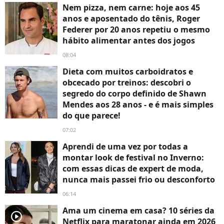
Nem pizza, nem carne: hoje aos 45
anos e aposentado do tênis, Roger
Federer por 20 anos repetiu o mesmo
hábito alimentar antes dos jogos
08:04
Dieta com muitos carboidratos e
obcecado por treinos: descobri o
segredo do corpo definido de Shawn
Mendes aos 28 anos - e é mais simples
do que parece!
07:02
Aprendi de uma vez por todas a
montar look de festival no Inverno:
com essas dicas de expert de moda,
nunca mais passei frio ou desconforto
06:14
Ama um cinema em casa? 10 séries da
player2
Netflix para maratonar ainda em 2026