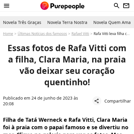
menu
search
newsletter
Novela Três Graças
Novela Terra Nostra
Novela Quem Ama C
Home
Últimas Notícias dos famosos
Rafael Vitti
Rafa Vitti leva filha com Tatá Werneck à praia e as fotos encantam. Veja!
Essas fotos de Rafa Vitti com
a filha, Clara Maria, na praia
vão deixar seu coração
quentinho!
Publicado em 24 de junho de 2023 às
Compartilhar
share
20:08
Filha de Tatá Werneck e Rafa Vitti, Clara Maria
foi à praia com o papai famoso e se divertiu no