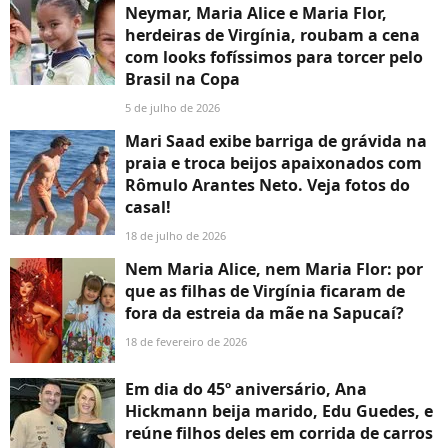
Neymar, Maria Alice e Maria Flor,
herdeiras de Virgínia, roubam a cena
com looks fofíssimos para torcer pelo
Brasil na Copa
5 de julho de 2026
Mari Saad exibe barriga de grávida na
praia e troca beijos apaixonados com
Rômulo Arantes Neto. Veja fotos do
casal!
18 de julho de 2026
Nem Maria Alice, nem Maria Flor: por
que as filhas de Virgínia ficaram de
fora da estreia da mãe na Sapucaí?
18 de fevereiro de 2026
Em dia do 45º aniversário, Ana
Hickmann beija marido, Edu Guedes, e
reúne filhos deles em corrida de carros