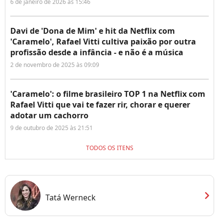
6 de janeiro de 2026 às 15:46
Davi de 'Dona de Mim' e hit da Netflix com
'Caramelo', Rafael Vitti cultiva paixão por outra
profissão desde a infância - e não é a música
2 de novembro de 2025 às 09:09
'Caramelo': o filme brasileiro TOP 1 na Netflix com
Rafael Vitti que vai te fazer rir, chorar e querer
adotar um cachorro
9 de outubro de 2025 às 21:51
TODOS OS ITENS
chevron_right
Tatá Werneck