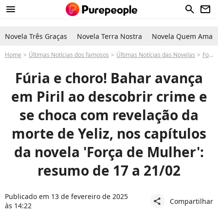
menu
search
newsletter
Novela Três Graças
Novela Terra Nostra
Novela Quem Ama C
Home
Últimas Notícias dos famosos
Últimas Notícias das Novelas
Força de Mulher
Fúria e choro! Bahar avança
em Piril ao descobrir crime e
se choca com revelação da
morte de Yeliz, nos capítulos
da novela 'Força de Mulher':
resumo de 17 a 21/02
Publicado em 13 de fevereiro de 2025
Compartilhar
share
às 14:22