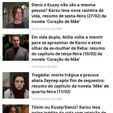
Deniz e Kuzey não são a mesma
pessoa? Karsu leva nova rasteira da
vida, resumo de sexta-feira (27/02) da
novela 'Coração de Mãe'
26 de fevereiro de 2026
Em vida dupla, Atilla volta a mentir
para se aproximar de Karsu e atrai
olhar da ex-mulher de Reha: resumo
do capítulo de terça-feira (10/03) da
novela 'Coração de Mãe'
9 de março de 2026
Tragédia: morte trágica e precoce
abala Zeynep após fim de sequestro;
resumo do capítulo da novela 'Mãe' de
quarta-feira (11/02)
10 de fevereiro de 2026
Tilsim ou Kuzey/Deniz? Karsu leva
golpe inédito da vida com rejeição de