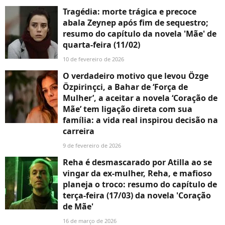
Tragédia: morte trágica e precoce
abala Zeynep após fim de sequestro;
resumo do capítulo da novela 'Mãe' de
quarta-feira (11/02)
10 de fevereiro de 2026
O verdadeiro motivo que levou Özge
Özpirinçci, a Bahar de ‘Força de
Mulher’, a aceitar a novela ‘Coração de
Mãe’ tem ligação direta com sua
família: a vida real inspirou decisão na
carreira
9 de fevereiro de 2026
Reha é desmascarado por Atilla ao se
vingar da ex-mulher, Reha, e mafioso
planeja o troco: resumo do capítulo de
terça-feira (17/03) da novela 'Coração
de Mãe'
16 de março de 2026