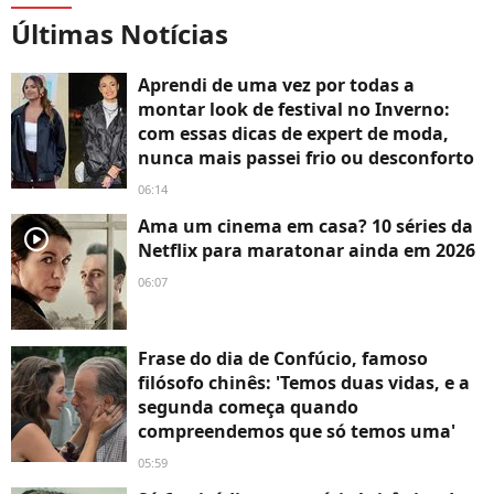
Últimas Notícias
Aprendi de uma vez por todas a
montar look de festival no Inverno:
com essas dicas de expert de moda,
nunca mais passei frio ou desconforto
06:14
Ama um cinema em casa? 10 séries da
player2
Netflix para maratonar ainda em 2026
06:07
Frase do dia de Confúcio, famoso
filósofo chinês: 'Temos duas vidas, e a
segunda começa quando
compreendemos que só temos uma'
05:59